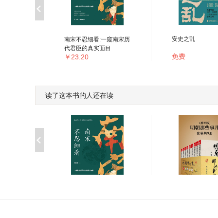
安史之乱
南宋不忍细看:一窥南宋历
代君臣的真实面目
免费
￥23.20
读了这本书的人还在读
明朝那些事儿(增补
南宋不忍细看:一窥南宋历
装共9册)
代君臣的真实面目
￥24.99