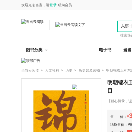
欢迎光临当当，请
登录
成为会员
搜索热
图书分类
电子书
当当
当当云阅读 >
人文社科 >
历史 >
历史普及读物 >
明朝锦衣卫和东
明朝锦衣
目
【精心辑录，诚
著，并参考权威
特色厂卫制度的
售 价：
¥
明朝锦衣卫和东
既是皇帝的御用
纸质售价：¥6.
的历史真相！