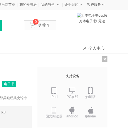
当当网首页
我的云书房
我的当当
企业采购
客户服务
万本电子书0元读
0
购物车
个人中心
支持设备
电子书
iPad
PC在线
触屏版
多部吴晗经典史论专
谓全面客观了解明代
皇帝的“御用手”】
6.8
隔壁的人肉窃听器，
国文阅读器
andriod
iphone
译明朝特务政治背后