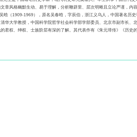
的文章风格幽默生动、易于理解，分析鞭辟里、层次明晰且立论严谨，内
 吴晗（1909-1969），原名吴春晗，字辰伯，浙江义乌人，中国著名历
、清华大学教授，中国科学院哲学社会科学部学部委员、北京市副市长、
代的君权、绅权、士族阶层有深的了解。其代表作有《朱元璋传》《历史