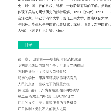
史，对中国古代的君权、绅权、士族阶层有深的了解。吴晗
体现了吴晗对明朝历史的独特理解。<br/>【作者】<br/>
会活动家。毕业于清华大学，曾任云南大学、西南联合大学
等职务。毕生从事中国古代史研究，尤精于明史，对中国古
人物》《读史札记》等。<br/>
目录
第一章 厂卫前奏——明朝初年的恐怖政治
明初统治阶级内部的斗争：厂卫设立的前因
强制迁徙地主：控制人口好收税
明初的学校：用高压环境培养听话官员
人民的义务：皇权之下的沉重负担
传·过所·路引：严防百姓流动的铜墙铁壁
第二章 锦衣卫与明朝厂卫系统的建立
厂卫的设立：专为皇帝服务的特务机关
厂卫体制：无孔不入的骇人之网