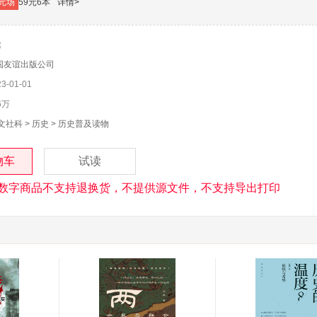
元场
59元6本
详情>
晗
国友谊出版公司
-01-01
6万
文社科
>
历史
>
历史普及读物
物车
试读
数字商品不支持退换货，不提供源文件，不支持导出打印