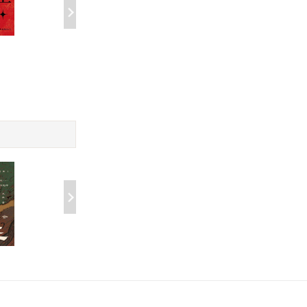
细读秦亡汉兴
司马懿传
免费
￥29.50
中国文化5000年
历史的温度8:延续与希望
学大师吕思勉,轻