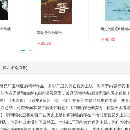
球金融战
历史的温度8:延续
两晋:分裂与融合
￥40.60
￥26.99
累计评论
(0条)
究厂卫制度的精华作品，并以厂卫的兴亡程为主线，对章节内容行安排
的内在矛盾和由盛转衰的深层原因，破译明朝特务政治背后的历史真相！<b
《明史》《明太祖》《读史劄记》《灯下集》等多部吴晗经典史论专著，并
心血总结，可谓全面客观了解明代特色厂卫制度的绝佳读物，有益于读者
”】 明朝锦衣卫和东西厂在历史上是如何神秘的存在？他们是官员头上的
仗队，也是神出鬼没的间谍特工。本书以厂卫的兴亡程为主线，为广大读
吴晗先生是中国著名历史学家，现代明史研究奠基人。毕生从事中国古代史