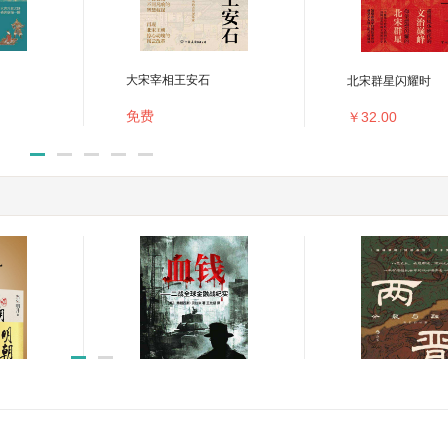
大宋宰相王安石
北宋群星闪耀时
免费
￥32.00
版)(套
血钱——二战全球金融战
两晋:分裂与融合
纪实