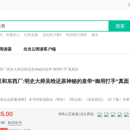
搜索
词：
有毒的人
白熊实验
进化的力量5
吃掉那只青蛙
通关
阅读器
当当云阅读客户端
西厂:明史大师吴晗还原神秘的皇帝“御用打手”真面目
卫和东西厂:明史大师吴晗还原神秘的皇帝“御用打手”真面
意出品质量保障】 本书内容选取自《明史》《明太祖》《读史劄记》《灯下集》等
底本加以精心编校而成。文中的各篇文章都是吴晗先生毕生研究明史的心血总结，可
绝佳读物，有益于读者增长历史知识，加深对大明王朝的真相认知。 【全方位再现明朝
35.00
656人正在读 |
0人评论
西厂在历史上是如何神秘的存在？他们是官员头上的“达摩克利斯之剑”，也是百姓家
手兼仪仗队，也是神出鬼没的间谍特工。本书以厂卫的兴亡程为主线，为广大读者破
90
购买纸书