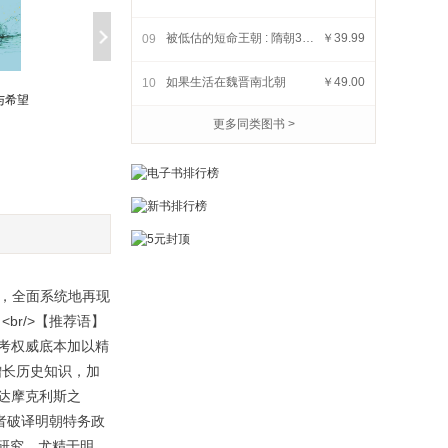
被低估的短命王朝 : 隋朝37年
￥39.99
09
如果生活在魏晋南北朝
￥49.00
10
显微镜下的晚清
中国文化5000年:跟着国
与希望
学大师吕思勉,轻轻松松上
更多同类图书 >
￥19.99
￥40.00
一堂明明白白的文化课
，全面系统地再现
r/>【推荐语】
参考权威底本加以精
增长历史知识，加
“达摩克利斯之
者破译明朝特务政
研究，尤精于明