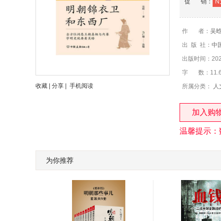
促 销：
N
作 者：
吴
出 版 社：
中
出版时间：2023
字 数：11.
收藏
|
分享
|
手机阅读
所属分类：
人
加入购
温馨提示：
为你推荐