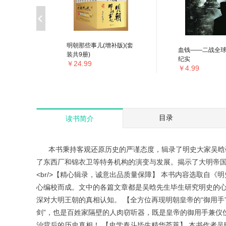
北朝
明朝那些事儿(增补版)(套
血钱——二战全
装共9册)
纪实
￥24.99
￥4.99
目录
读书简介
本书秉持客观还原历史的严谨态度，辑录了明史大家吴晗研
了东西厂和锦衣卫等特务机构的演变与发展。揭示了大明帝国
<br/>【精心辑录，诚意出品质量保障】 本书内容选取自
心编校而成。文中的各篇文章都是吴晗先生毕生研究明史的
深对大明王朝的真相认知。 【全方位再现明朝皇帝的“御用手
剑”，也是百姓家隔壁的人肉窃听器，既是皇帝的御用手兼仪
治背后的历史真相！ 【史学泰斗毕生精华荟萃】 本书作者