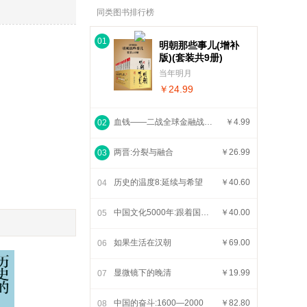
同类图书排行榜
01
明朝那些事儿(增补
版)(套装共9册)
当年明月
￥24.99
血钱——二战全球金融战纪实
￥4.99
02
两晋:分裂与融合
￥26.99
03
历史的温度8:延续与希望
￥40.60
04
中国文化5000年:跟着国学大师吕思勉,轻轻松松上一堂明明白白的文化课
￥40.00
05
如果生活在汉朝
￥69.00
06
显微镜下的晚清
￥19.99
07
中国的奋斗:1600—2000
￥82.80
08