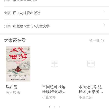
1.专为孩子量身定制的普法读物，孩子随看随用的普
法指南。 2.听中国政法大学普法小分队讲法制故事，
出版
民主与建设出版社
守护孩子健康成长。 3.培养孩子的法律意识，教孩子
用法律武器保护自己。 4.一个故事还原一个生活场
分类
出版物 >
童书 >
儿童文学
景；一个场景讲解一个法律问题；一个问题提供一个
法律对策，培养、锻炼孩子的法律思维。 5.学习生活
大家还在看
换一批
问题有答案，法律常识全知道！教孩子做一个知法、
懂法、守法、用法的好孩子
【作者】
满天星普法小组，由中国政法大学六位优秀青年组
成，致力于用所学的法律知识为孩子们普及生活中可
能用到的法律常识。他们秉承“聚以成炬，为法治中
国贡献青春力量；散自成星，给祖国的花朵带来光
戏西游
三国还可以这
水浒还可以这
样读(全彩漫画
样读(全彩漫画
芒”的信条，热心公益，用通俗、生动的方式将法律
马玉炜 著
版)
版)
小葛老师
小葛老师
知识带给每一个小朋友。普法小组的成员包括张爱
彤、李帆、马晓群、冶国月、张萱、朱晓悦。 审校