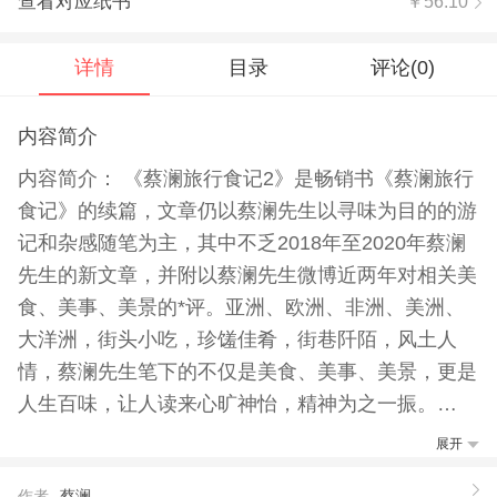
查看对应纸书
￥56.10
详情
目录
评论(
0
)
内容简介
内容简介： 《蔡澜旅行食记2》是畅销书《蔡澜旅行
食记》的续篇，文章仍以蔡澜先生以寻味为目的的游
记和杂感随笔为主，其中不乏2018年至2020年蔡澜
先生的新文章，并附以蔡澜先生微博近两年对相关美
食、美事、美景的*评。亚洲、欧洲、非洲、美洲、
大洋洲，街头小吃，珍馐佳肴，街巷阡陌，风土人
情，蔡澜先生笔下的不仅是美食、美事、美景，更是
人生百味，让人读来心旷神怡，精神为之一振。
【推荐语】
展开
编辑推荐： 这本《蔡澜旅行食记2》正是畅销书《蔡
作者
蔡澜