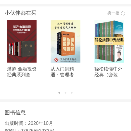
小伙伴都在买
换一批
湛庐·金融投资
从入门到精
轻松读懂中外
经典系列套装
通：管理者实
经典（套装24
（12册）
战三部曲
册）
图书信息
出版时间：
2020年10月
ISBN：
9787555293354