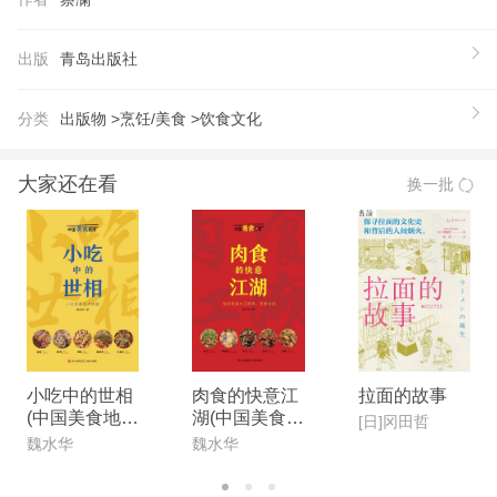
澜旅行食记》的续篇，精彩不逊，更有升级。整本书
就透露着一个“新”字，一股新意。1.新文章。书中收
出版
青岛出版社
录了近20篇蔡澜先生未公发表过的新文章，特别收录
了2020年*作品《去哪里？》，带来的新鲜感让人大
分类
出版物 >
烹饪/美食 >
饮食文化
呼过瘾。2.新评。有些文章还附录了“蔡澜微语”，同
步带来与文章相关的蔡澜的小趣事和新评，旧文章也
大家还在看
换一批
能有新感受。
【作者】
著者简介： 蔡澜，作家、美食家、旅行家、电影
人，《舌尖上的中国》总顾问，《讲啦》特邀讲师，
与金庸、倪匡、黄霑并称“香港四大才子”。 生于新加
坡，青年时留学日本学习电影制作，之后长期任
职“邵氏”“嘉禾”两大电影公司。 监制过《快餐车》
小吃中的世相
肉食的快意江
拉面的故事
(中国美食地理
湖(中国美食地
《龙兄虎弟》《福星高照》等多部成龙主演的电影。
[日]冈田哲
系列)
理系列)
魏水华
魏水华
著有畅销书《蔡澜旅行食记》、“致青春”系列、“蔡澜
寻味世界”系列、“蔡澜雅趣人生”系列等。