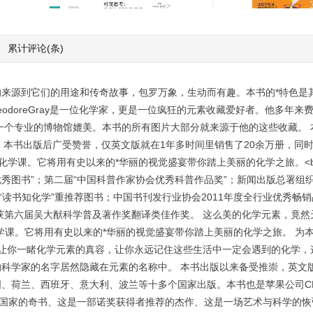
累计评论
(条)
数学有万物:改变
可变思考:数学与创造性思
36堂数学课
维
￥17.99
￥29.90
来源到它们的用途和传奇故事，包罗万象，生动而有趣。本书的*特色是
odoreGray是一位化学家，更是一位疯狂的元素收藏爱好者。他多年来
何一个专业的博物馆媲美。本书的所有图片大部分就来源于他的这些收藏。 
时间。本书出版后广受赞誉，仅英文版就在1年多时间里销售了20余万册，同
化学课。它将用有史以来的*华丽的视觉盛宴带你踏上美丽的化学之旅。<br
种优秀图书”；第二届“中国科普作家协会优秀科普作品奖”；新闻出版总署组
学年“读书知化学”重推荐图书；中国书刊发行业协会2011年度全行业优秀畅
荣获第六届吴大猷科学普及著作奖翻译类佳作奖。 这么美的化学元素，竟然
学课。它将用有史以来的*华丽的视觉盛宴带你踏上美丽的化学之旅。 为
让你一睹化学元素的真容，让你永远记住这些生活中一定会遇到的化学，这
科学家的名字居然隐藏在元素的名称中。 本书出版以来备受推崇，英文版
、荷兰、西班牙、意大利、波兰等十多个国家出版。本书也是苹果公司CE
多个国家的奇书、这是一部诺奖获得者推荐的杰作、这是一场艺术与科学的