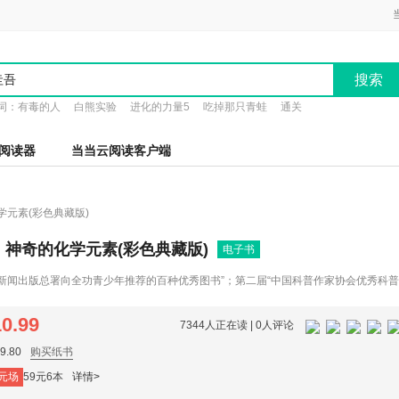
搜索
词：
有毒的人
白熊实验
进化的力量5
吃掉那只青蛙
通关
阅读器
当当云阅读客户端
元素(彩色典藏版)
神奇的化学元素(彩色典藏版)
电子书
2年新闻出版总署向全功青少年推荐的百种优秀图书”；第二届“中国科普作家协会优秀科
中央媒体和网站评出的2011年度大众喜爱的50种图书；2011国际化学年“读书知化学
011年度全行业优秀畅销品种；《科技生活周刊》2011年度十大科普图书、荣获第七
10.99
7344人正在读 |
0人评论
学普及著作奖翻译类佳作奖。
.80
购买纸书
元场
59元6本
详情>