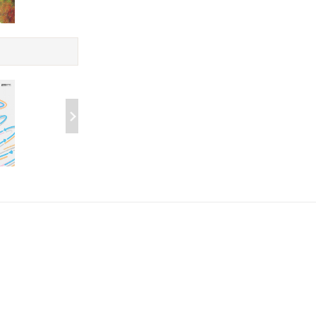
上帝掷骰子吗?:
通俗天文学
相对论
史话:升级版(平
￥68.00
2024)
￥19.66
这才是数学
￥39.90
清晰地思
可变思考:数学与
维
￥29.90