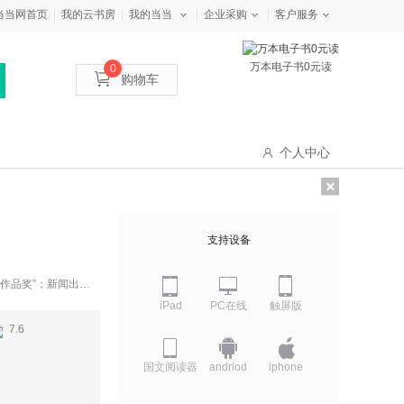
当当网首页
我的云书房
我的当当
企业采购
客户服务
万本电子书0元读
0
购物车
个人中心
支持设备
普作品奖”；新闻出版
”重推荐图书；中国书
iPad
PC在线
触屏版
届文津图书奖、荣获
7.6
国文阅读器
andriod
iphone