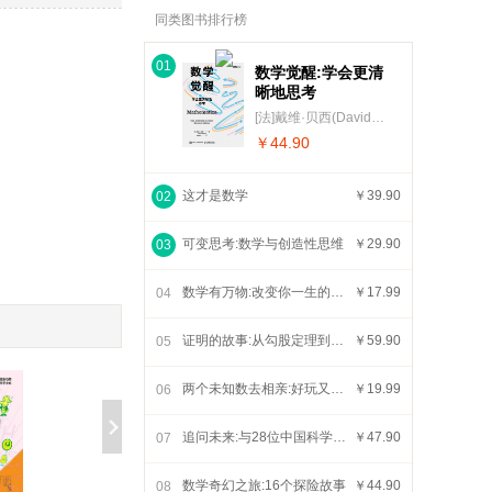
同类图书排行榜
01
数学觉醒:学会更清
晰地思考
[法]戴维·贝西(David Bessis) 著
￥44.90
这才是数学
￥39.90
02
可变思考:数学与创造性思维
￥29.90
03
数学有万物:改变你一生的36堂数学课
￥17.99
04
证明的故事:从勾股定理到现代数学
￥59.90
05
两个未知数去相亲:好玩又烧脑的数学谜题
￥19.99
06
追问未来:与28位中国科学家的前沿对话
￥47.90
07
数学奇幻之旅:16个探险故事
￥44.90
08