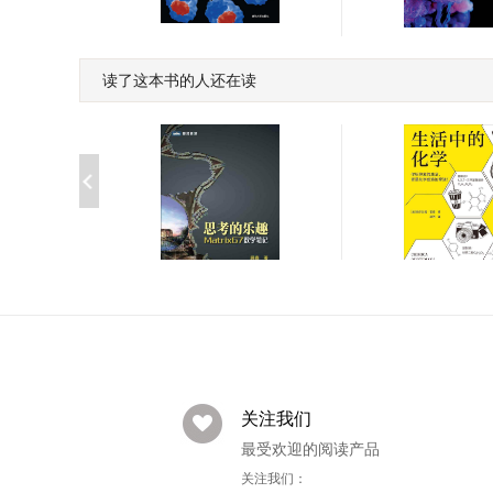
美丽的化学结构
美丽的化学反应
读了这本书的人还在读
￥23.34
￥23.20
定理到
思考的乐趣：Matrix67数
生活中的化学(意
学笔记
家解读生活的化
￥18.00
￥52.00
意大利科学传播
奖作品。打开本书
如何构筑你生活
关注我们
天!)
最受欢迎的阅读产品
关注我们：