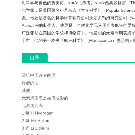
对科学与自然的赞美诗。<br/>【作者】<br/>西奥多格雷（The
化学家，是美国著名科普杂志《大众科学》（PopularScienc
友。他还是著名的科学计算软件公司沃尔夫勒姆研究公司（wolfram
AlphaTM的制作人。他更是一个对化学元素周期表疯狂的
广泛张贴在美国的学校和博物馆中。他发明的元素周期表桌子（
于世。他的另一本书《疯狂科学》（Madscience）也已由
目录
写给中国读者的话
译者的话
其他
元素周期表是如何成形的
元素周期表
1 氢 H Hydrogen
2 氦 He Helium
3 锂 Li Lithium