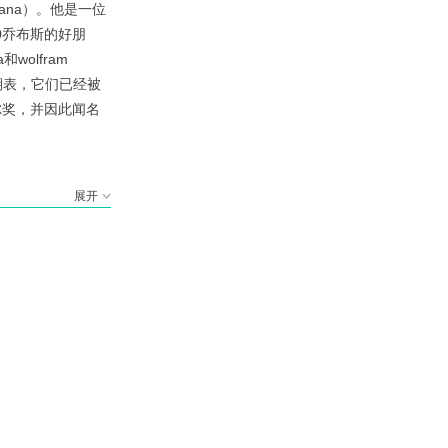
bana）。他是一位
E0乔布斯的好朋
wolfram
期表，它们已经被
尔奖，并因此闻名
展开