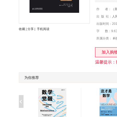
作 者：
（
出 版 社：
人
出版时间：2011
收藏
|
分享
|
手机阅读
字 数：9.6
所属分类：
科
加入购
温馨提示：
为你推荐