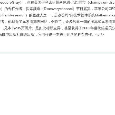
odoreGray），住在美国伊利诺伊州尚佩恩-厄巴纳市（champaign-Ur
e）的专栏作者，探索频道（Discoverychannel）节目嘉宾，苹果公司C
Research）的创建人之一，是该公司*的技术软件系统Mathematica和
爱好者。他创办了元素周期表网站，创作了，众多独树一帜的图标式元素周
见本书235页照片）是如此标新立异，甚至获得了2002年度搞笑诺贝
人民邮电出版社翻译出版，它同样是一本关于化学的科普杰作。<br/>