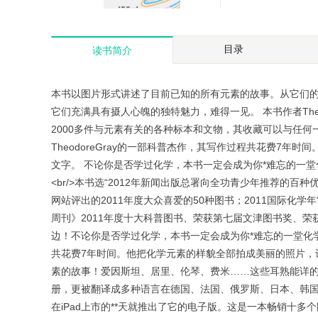
这才是数学
￥39.90
数学觉醒:学会更清晰地思
目录
读书简介
考
￥44.90
本书以图片形式讲述了目前已知的所有元素的故事。从它们的
它们充满具有摄人心魄的独特魅力，难得一见。 本书作者The
2000多件与元素有关的各种标本和文物，其收藏可以与任
TheodoreGray的一部科普杰作，其写作过程共花费7年
文字。 不论你是否学过化学，本书一定会成为你*难忘的一堂
<br/>本书选“2012年新闻出版总署向全功青少年推荐的百
网站评出的2011年度大众喜爱的50种图书；2011国际化
周刊》2011年度十大科普图书、荣获第七届文津图书奖、
边！不论你是否学过化学，本书一定会成为你*难忘的一堂化
共花费7年时间。他把化学元素的样貌全部拍成美丽的照片，
素的故事！爱因斯坦、居里、伦琴、费米……这些耳熟能详的
册，更被翻译成多种语言在德国、法国、俄罗斯、日本、韩国
在iPad上市的**天就推出了它的电子版。这是一本畅销十