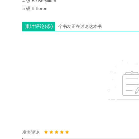
4 铍 Be Beryllium
5 硼 B Boron
累计评论(条)
个书友正在讨论这本书
发表评论