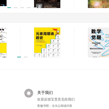
七堂极简物理课:带你领略
日出：量子力学与
物理之美
￥9.99
￥21.50
数学觉醒:学会更
大利化学
元素周期表趣史(元素周期
考
学本质。
表背不出,52个元素故事
￥44.90
￥39.90
国家奖获
来帮忙!英国毒理学博士带
,看化学
你发现元素背后的秘密)
中的每一
(读客科普文库)
关于我们
欢迎反馈宝贵意见给我们
客服书吧：当当云阅读问答