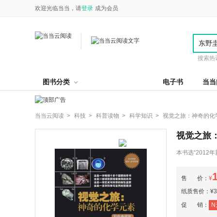
欢迎光临当当，请
登录
成为会员
搜索热
图书分类
电子书
当当
当当云阅读 >
科技 >
科普读物 >
科学知识 >
视觉之旅：神奇的化学
视觉之旅：
本书选“201
总署组织15家
刊发行业协会2
售 价：
¥
第六届吴大猷科
纸质售价：¥39
促 销：
N