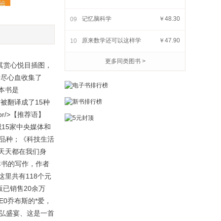
记忆脑科学
￥48.30
09
追问未来:与28
证明的故事:从勾股定理到
你一生的
原来数学还可以这样学
￥47.90
学家的前沿对话
10
现代数学
￥47.90
￥59.90
更多同类图书 >
其赏心悦目插图，
费尽心血收集了
本书是
时被翻译成了15种
/>【推荐语】
织15家中央媒体和
销品种；《科技生活
天天都在我们身
本书的写作，作者
里共有118个元
已销售20余万
0乔布斯的*爱，
恢弘盛宴、这是一首