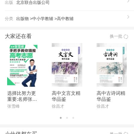
出版
北京联合出版公司
影响广泛。全国各大高校累计讲座1000余场，听众
累计上千万人。 2016年因专业、幽默的讲座视频爆
分类
出版物 >
中小学教辅 >
高中教辅
红网络，视频总过亿次，超千万转发分享，激情风趣
的授课风格深受学生追捧，被亲切称为“神嘴”，成为
大家还在看
换一批
各大媒体争相追逐的焦。
选择比努力更
高中文言文精
高中古诗词精
重要:名师张雪
华品鉴
华品鉴
峰手把手教你
张雪峰
徐昌才
徐昌才
填报高考志愿
(全新升级版)
小伙伴都在买
换一批