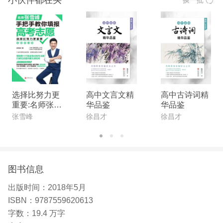
选择比努力更
高中文言文精
高中古诗词精
重要:名师张雪
华品鉴
华品鉴
峰手把手教你
张雪峰
徐昌才
徐昌才
填报高考志愿
(全新升级版)
图书信息
出版时间：
2018年5月
ISBN：
9787559620613
字数：
19.4 万字