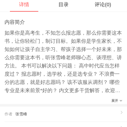
详情
目录
评论(
0
)
内容简介
如果你是高考生，不知怎么报志愿，那么你需要这本
书，让你轻松门，制订目标。如果你是学生家长，不
知如何让孩子自主学习、帮孩子选择一个好未来，那
么你需要这本书，听张雪峰老师聊心态、谈理想、讲
方法。 本书可以解决以下问题： 高中时代应当怎样
度过？ 报志愿时，选学校，还是选专业？ 不浪费一
分的志愿，就是好志愿吗？ 该不该服从调剂？ 哪些
专业是未来前景*好的？ 内文更多干货解答，欢迎翻
阅。
展开
【作者】
作者
张雪峰
张雪峰，教育界资深名嘴。 中国第YI批研究高等院
校及专业选择的领军人物，从业十余年，专业精深，