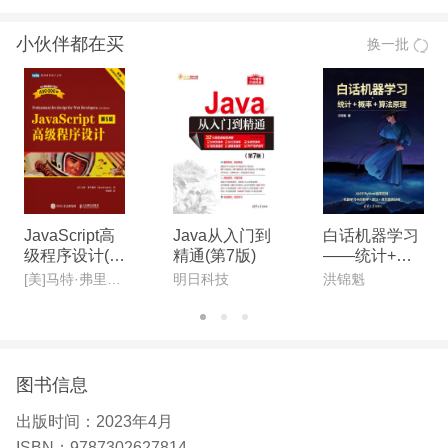
【作者】
小伙伴都在买
换一批
马国俊，计算专业硕士，教授，从业20余年，主要从
事大数据技术的教学、项目发与研究工作，先后在国
内外刊物发表学术论文40余篇，获取软件著作权3
项；主持、参与各类项目5项，获得奖项若干。
JavaScript高
Java从入门到
白话机器学习
级程序设计(第
精通(第7版)
——统计+概
5版)
率+算法原理
[美]马特·弗里斯比(Matt Frisbie) 著
明日科技
洪锦魁
图书信息
出版时间：
2023年4月
ISBN：
9787302627814