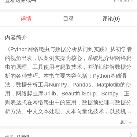
查看对应纸书
￥79.80
详情
目录
评论(
0
)
内容简介
《Python网络爬虫与数据分析从门到实践》从初学者
的视角出发，以案例实操为核心，系统地介绍网络爬
虫的原理、工具使用与爬取技术，并详细讲解数据分
析的各种技巧。本书主要内容包括：Python基础语
法，数据分析工具NumPy、Pandas、Matplotlib的使
用，网络爬虫库Urllib、BeautifulSoup、Scrapy，正
则表达式在网络爬虫中的应用，数据预处理与数据分
析方法、中文文本处理、文本向量化技术，以及机器
学习算法在数据分析中的应用。书中还给出了大量案
展开
例和项目，可以帮助读者快速上手，提高实用技能。
作者
马国俊