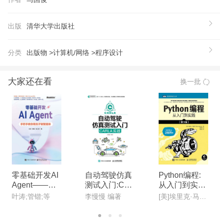
《Python网络爬虫与数据分析从门到实践》内容丰
富，注重实操，适用于网络爬虫岗位、数据分析岗位
出版
清华大学出版社
的初级工程师和各类工程技术人员，还可作为高校经
济、管理、人文社科、大数据等专业的教学用书。
分类
出版物 >
计算机/网络 >
程序设计
【推荐语】
突出特色是实战，所有知识都配合案例并给出详细操
大家还在看
换一批
作，所有代码都有注释，可以说学习无障碍、无痛
苦。 涉及多种流行的热门框架，包括爬虫框架如Urlli
b、BeautifulSoup、Scrapy，常用的数据分析库如N
umpy、Pandas、Matplotlib等都行了详细介绍。 全
流程讲解，从获取数据、数据预处理到数据分析和数
据可视化，面面俱到。 技术先，除常用数据处理方
法，还介绍了当前热门的中文文本处理，以及热门的
零基础开发AI
自动驾驶仿真
Python编程:
Agent——手
测试入门:CA
从入门到实践
机器学习算法在数据分析中的应用。 本书给出了大
把手教你用扣
RLA实战
(第3版)
叶涛;管锴;等
李慢慢 编著
[美]埃里克·马瑟斯(Eric Matthes) 著
量示例和项目，可以帮助读者掌握一线技能，真正解
子做智能体
决工作中遇到的问题。