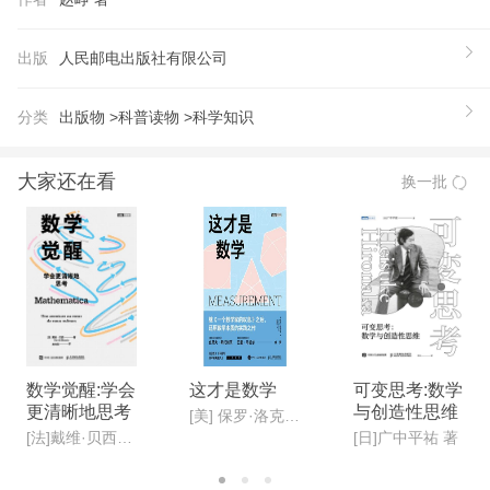
学与文明的依存关系和相互影响有一个宏观的认识。
【推荐语】
出版
人民邮电出版社有限公司
源自经久不衰的通识课“从爱因斯坦到霍金的宇宙”；
北京师范大学物理系教授、相对论天体物理领域巨擘
分类
出版物 >
科普读物 >
科学知识
赵峥积三十年心血而成； 将物理学发展的历程融人
类文明的历史长河中，融科学性和人文性于一体；
大家还在看
换一批
描绘了历史上众多伟大科学家的鲜活形象， 展现科
学研究的曲折历程； 语言生动风趣，讲解通俗易
懂，仿佛置身赵峥教授的课堂； 彩插丰富，大本裸
背线装可平摊设计，优化阅读体验。
【作者】
赵峥，北京师范大学物理系教授，博士生导师。196
7年毕业于中国科学技术大学物理系，1981年于北京
数学觉醒:学会
这才是数学
可变思考:数学
更清晰地思考
与创造性思维
师范大学天文系获硕士学位（导师刘辽教授），198
[美] 保罗·洛克哈特(Paul Lockhart) 著
[法]戴维·贝西(David Bessis) 著
[日]广中平祐 著
7年于布鲁塞尔自由大学获博士学位（导师普利高津
教授）。曾任北京师范大学研究生院副院长、物理系