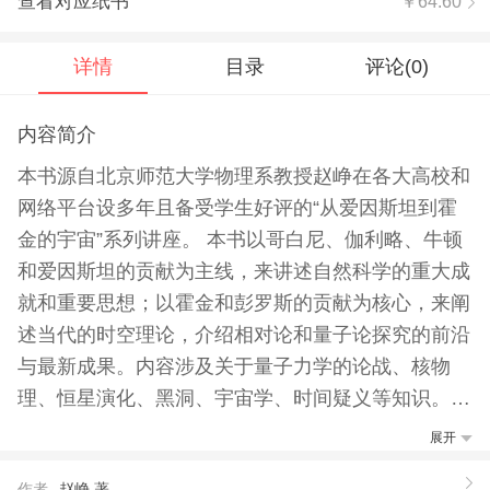
查看对应纸书
￥64.60
详情
目录
评论(
0
)
内容简介
本书源自北京师范大学物理系教授赵峥在各大高校和
网络平台设多年且备受学生好评的“从爱因斯坦到霍
金的宇宙”系列讲座。 本书以哥白尼、伽利略、牛顿
和爱因斯坦的贡献为主线，来讲述自然科学的重大成
就和重要思想；以霍金和彭罗斯的贡献为核心，来阐
述当代的时空理论，介绍相对论和量子论探究的前沿
与最新成果。内容涉及关于量子力学的论战、核物
理、恒星演化、黑洞、宇宙学、时间疑义等知识。
本书还将物理学的发展融人类文明的历史长河中，介
展开
绍了东西方文明的诞生、发展与变革，使读者对物理
作者
赵峥 著