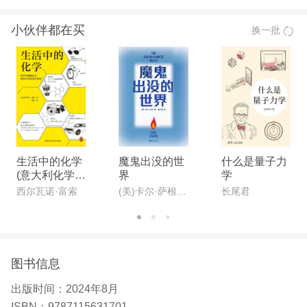
主任、中国物理学会引力与相对论天体物理分会理事
小伙伴都在买
换一批
长、中国物理学会理事、《大学物理》杂志副主编。
赵峥教授长期从事广义相对论、黑洞和引力波的教学
与研究工作，发表科研论文100余篇，出版科研专
著、教材及科普图书10余本；曾两次获科技步二等
奖，两次获得中国图书奖。
生活中的化学
魔鬼出没的世
什么是量子力
(意大利化学家
界
学
解读生活的化
西尔瓦诺·富索
(美)卡尔·萨根著;虞北冥译
长尾君
学本质。意大
利科学传播国
家奖获奖作
品。打开本书,
看化学如何构
图书信息
筑你生活中的
每一天!)
出版时间：
2024年8月
ISBN：
9787115631701