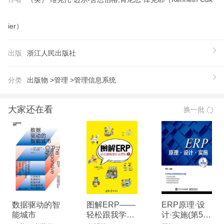
他明确指出，大数据时代*的转变就是，放弃对因果
关系的渴求，而取而代之关注相关关系。也就是说只
ier）
要知道“是什么”，而不需要知道“为什么”。这颠覆了
千百年来人类的思维惯例，对人类的认知和与世界交
出版
浙江人民出版社
流的方式提出了全新的挑战。 本书认为大数据的核
心就是预测。大数据将为人类的生活创造前所未有的
分类
出版物 >
管理 >
管理信息系统
可量化的维度。大数据已经成为了新发明和新服务的
源泉，而更多的改变正蓄势待发。书中展示了谷歌、
大家还在看
换一批
微软、亚马逊、IBM、苹果、facebook、twitter、VIS
A等大数据先锋们*价值的应用案例。
【推荐语】
推荐阅读：《精准学习》ChatGPT时代，我们迫切
需要重新定义学习！ 推荐阅读：《共享经济》——
央视《对话》栏目重磅力荐！共享经济为何成为下一
个风口？共享经济将如何引爆新一轮创业奇迹？ 推
数据驱动的智
图解ERP——
ERP原理·设
能城市
轻松跟我学企
计·实施(第5
荐：大卫芬雷布（David Feinleib）《大数据云图：