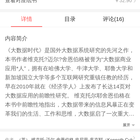
查看对应纸书
￥32.90
详情
目录
评论(
16
)
内容简介
《大数据时代》是国外大数据系统研究的先河之作，
本书作者维克托?迈尔?舍恩伯格被誉为“大数据商业
应用*人”，拥有在哈佛大学、牛津大学、耶鲁大学和
新加坡国立大学等多个互联网研究重镇任教的经历，
早在2010年就在《经济学人》上发布了长达14页对
大数据应用的前瞻性研究。 维克托尔耶舍恩伯格在
本书中前瞻性地指出，大数据带来的信息风暴正在变
革我们的生活、工作和思维，大数据启了一次重大的
时代转型，并用三个部分讲述了大数据时代的思维变
展开
革、商业变革和管理变革。 维克托*洞见之处在于，
作者
（英） 维克托·迈尔-舍恩伯格,肯尼思·库克耶（Kenneth Cuk