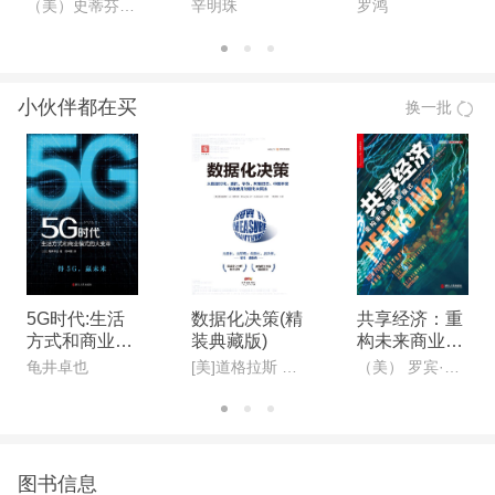
业管控Ⅱ
版)
（美）史蒂芬·戈德史密斯（Stephen Goldsmith）,苏珊·克劳福德（Susan Crawford）
辛明珠
罗鸿
如何在大数据时代寻找下一个大机遇》（亚马逊、谷
歌、IBM、Facebook、LinkedIn……超过一百家大数
据公司的商业法则深度解密） 推荐阅读：《平台》--
小伙伴都在买
换一批
美国自媒体教父告诉你怎样玩转社交媒体 推荐阅
读：《游戏化思维：改变未来商业的新力量》
迄今为止全世界*好的一本大数据专著。 《大数据时
代》作者维克托迈尔-舍恩伯格，大数据时代的预言
家，《科学》《自然》等著名学术期刊*推崇的互联
网研究者之一，“大数据商业应用**人”，拥有在哈佛
大学、牛津大学、耶鲁大学和新加坡国立大学等多个
5G时代:生活
数据化决策(精
共享经济：重
互联网研究重镇任教的经历。 《大数据时代》的译
方式和商业模
装典藏版)
构未来商业新
式的大变革
模式
龟井卓也
[美]道格拉斯 W· 哈伯德
（美） 罗宾·蔡斯（Robin Chase）
者系我国*年轻有为的大数据专家，电子科技大学互
联网科学中心主任、教授、博士生导师周涛教授。这
位27 岁的天才型教授，数年来一直带领我国学术界
在大数据研究上向国际一流看齐。 宽带资本董事长
图书信息