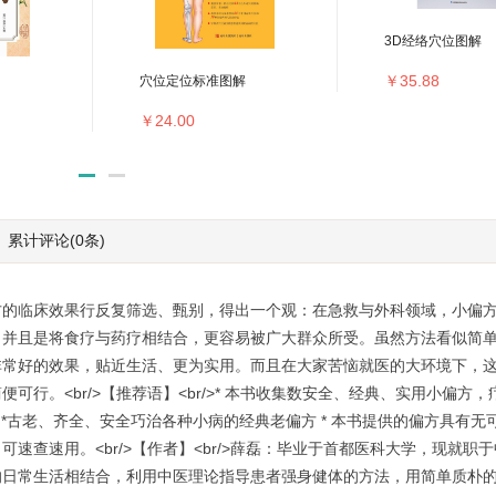
3D经络穴位图解
￥35.88
穴位定位标准图解
￥24.00
累计评论
(0条)
方的临床效果行反复筛选、甄别，得出一个观：在急救与外科领域，小偏
，并且是将食疗与药疗相结合，更容易被广大群众所受。虽然方法看似简
非常好的效果，贴近生活、更为实用。而且在大家苦恼就医的大环境下，
行。<br/>【推荐语】<br/>* 本书收集数安全、经典、实用小偏方
 *古老、齐全、安全巧治各种小病的经典老偏方 * 本书提供的偏方具有无
速查速用。<br/>【作者】<br/>薛磊：毕业于首都医科大学，现就职
的日常生活相结合，利用中医理论指导患者强身健体的方法，用简单质朴