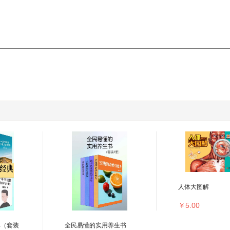
人体大图解
￥5.00
典（套装
全民易懂的实用养生书