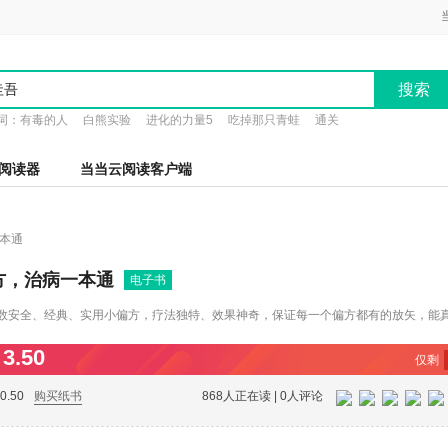
搜索
词：
有毒的人
白熊实验
进化的力量5
吃掉那只青蛙
通关
阅读器
当当云阅读客户端
本通
方，治病一本通
电子书
数安全、经典、实用小偏方，疗法独特、效果神奇，保证每一个偏方都有的放矢，能
时制宜，所列偏方体例简明，可速查速用。
3.50
仅剩
.50
购买纸书
868人正在读 |
0人评论