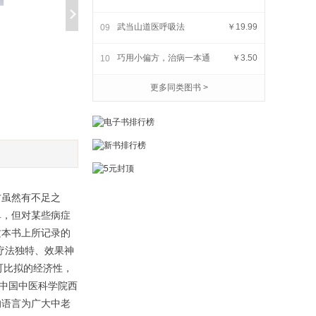
武当山道医呼吸法
￥19.99
09
养好肾 齿固、发黑、腰腿
了不起的中成药
巧用小偏方，治病一本通
￥3.50
10
不老
￥7.88
￥29.88
更多同类图书 >
方虽然有不足之
单，但对某些病症
这本书上所记录的
，疗法独特、效果神
可比拟的经济性，
于中国中医科学院西
的语言为广大中老