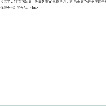
提高了人们“有病治病，没病防病”的健康意识，把“治未病”的理念应用于
健全书》等作品。<br/>