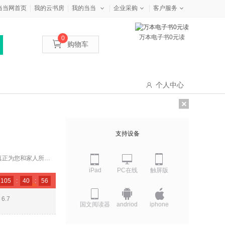
当当网首页
我的云书房
我的当当
企业采购
客户服务
万本电子书0元读
0
购物车
个人中心
支持设备
真正为您和家人所
iPad
PC在线
触屏版
105
:
40
:
55
6.7
国文阅读器
andriod
iphone