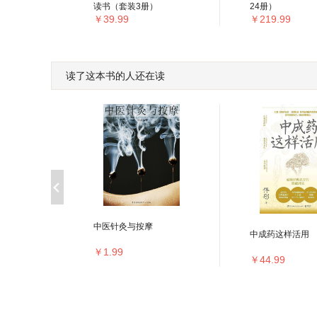
读书（套装3册）
24册）
￥39.99
￥219.99
读了这本书的人还在读
中医针灸与按摩
法大全
中成药这样活用
册）
￥1.99
￥44.99