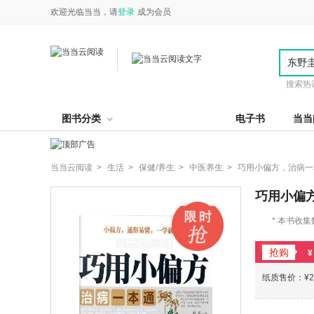
欢迎光临当当，请
登录
成为会员
搜索热
图书分类
电子书
当当
当当云阅读 >
生活 >
保健/养生 >
中医养生 >
巧用小偏方，治病一
巧用小偏
* 本书收集
用。 * *古老、齐全、安全巧治各种小病的经典老偏方 * 本书提供的偏方具有无可比拟的经济性，采用、制作和服
用均能因地、因
抢购
¥
纸质售价：¥20