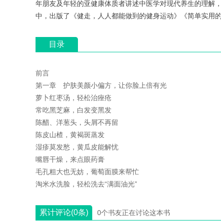
年朋友及年轻的亚健康体质者讲述中医学对现代养生的理解，
中，出版了《健走，人人都能做到的健身运动》《简单实用的保
目录
前言
第一章 护肤美颜小偏方，让你脸上倍有光
萝卜红枣汤，轻松治痤疮
常吃黑芝麻，白发变黑发
陈醋、洋葱头，头屑不再留
陈皮山楂，黄褐斑蒸发
湿疹莫发愁，黄瓜皮能解忧
嘴唇干燥，来点眼药膏
毛孔粗大也无妨，葡萄面膜来帮忙
淘米水洗脸，轻松洗去“满面油光”
累计评论(0条)
0个书友正在讨论这本书