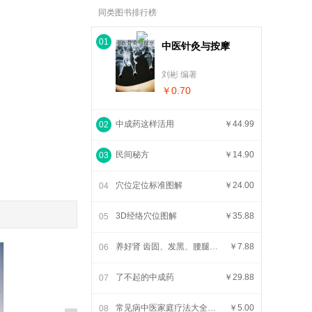
同类图书排行榜
01
中医针灸与按摩
刘彬 编著
￥0.70
中成药这样活用
￥44.99
02
民间秘方
￥14.90
03
穴位定位标准图解
￥24.00
04
3D经络穴位图解
￥35.88
05
养好肾 齿固、发黑、腰腿不老
￥7.88
06
了不起的中成药
￥29.88
07
常见病中医家庭疗法大全集（新赤脚医生手册）
￥5.00
08