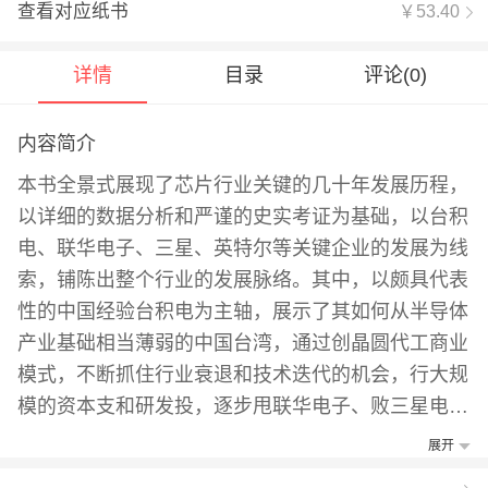
查看对应纸书
￥53.40
详情
目录
评论(
0
)
内容简介
本书全景式展现了芯片行业关键的几十年发展历程，
以详细的数据分析和严谨的史实考证为基础，以台积
电、联华电子、三星、英特尔等关键企业的发展为线
索，铺陈出整个行业的发展脉络。其中，以颇具代表
性的中国经验台积电为主轴，展示了其如何从半导体
产业基础相当薄弱的中国台湾，通过创晶圆代工商业
模式，不断抓住行业衰退和技术迭代的机会，行大规
模的资本支和研发投，逐步甩联华电子、败三星电子
和赶超英特尔，取得全球芯片制造技术领先的地位，
展开
成长为"世界上重要的公司”之一。如今，中美之间的