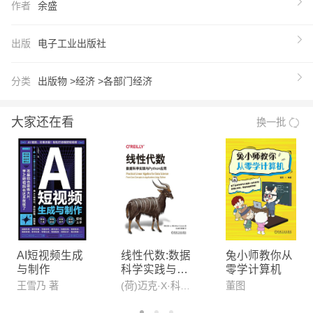
作者
余盛
贸易、科技冲突频发，其发展路径，亦是中国芯片、
中国制造，甚至全球科技产业的一个缩影。本书对于
出版
电子工业出版社
中国大陆如何发展自己的芯片制造业、追赶世界半导
体领先技术水平，有着非常重要的借鉴意义。
分类
出版物 >
经济 >
各部门经济
【推荐语】
以详实数据为支撑，以严谨考证为基础，本书: 全景
大家还在看
换一批
式还原台积电、三星电子、英特尔的工艺角逐， 揭
人类与摩尔定律携手共的史诗级伟大征程， 刻画芯
片商海中富有管理智慧、奋勇前的领袖画像， 解读
全球芯片业势不可挡的制造和迁移浪潮将何去何从。
【作者】
余盛：战略咨询专家、消费品营销专家及财经作家。
1999年移动通信行业，2002年离中兴通讯后，先后
AI短视频生成
线性代数:数据
兔小师教你从
与制作
科学实践与Py
零学计算机
就职于益海嘉里、恒大集团等多家世界500强企业，
thon应用
王雪乃 著
(荷)迈克·X·科恩(Mike X Cohen)
董图
担任过恒大粮油集团营销中心副总经理、山东渤海集
团营销公司总经理等高管职位，现为厦门咏盛智财数