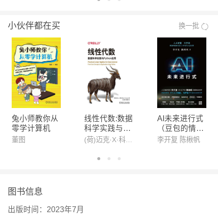
字科技有限公司联合创始人，致力于人工智能在财务
小伙伴都在买
换一批
领域的应用。擅长营销管理、企业管理、行业研究及
战略咨询，已出版《食用油营销第1书》《金龙鱼背
后的粮油帝国》《鲁花：一粒花生撬动的粮油帝国》
《手机战争》《芯片战争》等财经图书。
兔小师教你从
线性代数:数据
AI未来进行式
零学计算机
科学实践与Py
（豆包的情感
thon应用
陪伴、机器人
董图
(荷)迈克·X·科恩(Mike X Cohen)
李开复 陈楸帆
的情绪价值、
宇树科技……
AI未来全部预
言）
图书信息
出版时间：
2023年7月