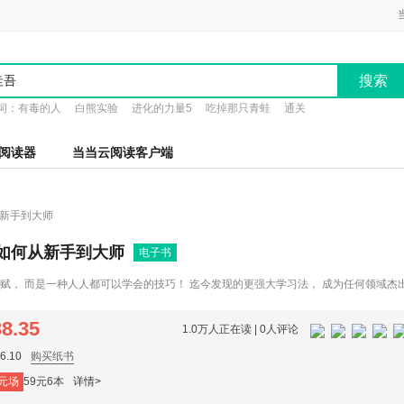
搜索
词：
有毒的人
白熊实验
进化的力量5
吃掉那只青蛙
通关
阅读器
当当云阅读客户端
从新手到大师
:如何从新手到大师
电子书
赋， 而是一种人人都可以学会的技巧！ 迄今发现的更强大学习法， 成为任何领域杰
38.35
1.0万人正在读 |
0人评论
.10
购买纸书
元场
59元6本
详情>