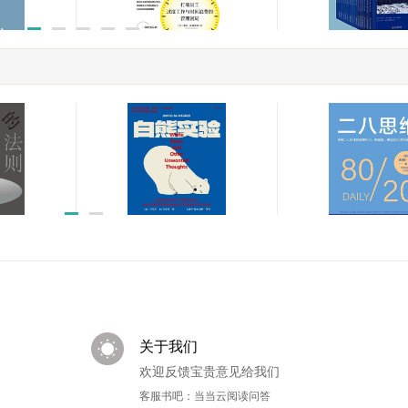
时间革命:打破员工过度工
读点经典文学书系
作与时间浪费的管理困局
16册）
￥41.94
￥159.99
二八思维:使用二
白熊实验
得更快乐、更健康
￥33.55
功生活的每日指南
￥29.88
关于我们
欢迎反馈宝贵意见给我们
客服书吧：当当云阅读问答