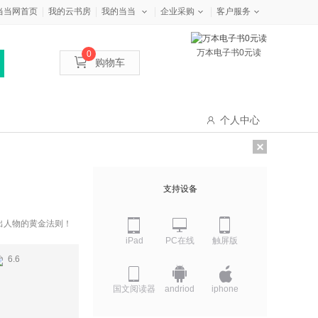
当当网首页
我的云书房
我的当当
企业采购
客户服务
万本电子书0元读
0
购物车
个人中心
支持设备
出人物的黄金法则！
iPad
PC在线
触屏版
6.6
国文阅读器
andriod
iphone