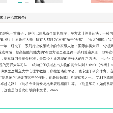
累计评论
(936条)
心理控制术(女版)
皮肤的秘密对话:*
的感官如何影响健
￥4.99
￥29.88
福
能弹完一首曲子， 瞬间记住几百个随机数字，平方比计算器还快，一秒
即成为世界象棋大师 所有人都以为“杰出”源于“天赋”， “天才”却说：我
心几十年，研究了一系列行业或领域中的专家级人物：国际象棋大师、*小提
业或领域，提高技能与能力的*有效方法全都遵循一系列普遍原则，他将这
，刻意练习是黄金标准，是迄今为止发现的更强大的学习方法。 <br/>【推
更强大学习法， 成为任何领域杰出人物的黄金法则！<br/>【作者】<br
习”法则研创者，佛罗里达州立大学心理学教授，康拉迪杰出学者。他专注于研究体育
“刻意练习”法则在其中的作用。他是该领域世界研究者之一。 艾利克森
向卓越之路》《剑桥专业特长与杰出表现指南》等。《刻意练习：如何从
，这也是他首次出版的中文书。<br/>