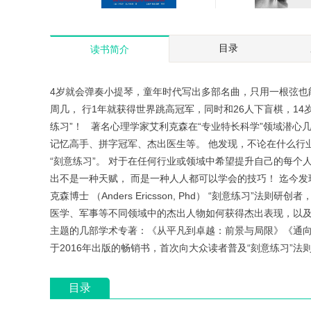
识别和
目录
读书简介
心理控制术(男版)
白熊实验
￥32.99
￥14.99
4岁就会弹奏小提琴，童年时代写出多部名曲，只用一根弦也
周几， 行1年就获得世界跳高冠军，同时和26人下盲棋，14岁
练习”！ 著名心理学家艾利克森在“专业特长科学”领域潜
记忆高手、拼字冠军、杰出医生等。 他发现，不论在什么行
“刻意练习”。 对于在任何行业或领域中希望提升自己的每个人
出不是一种天赋， 而是一种人人都可以学会的技巧！ 迄今发现的
克森博士 （Anders Ericsson, Phd） “刻意练
医学、军事等不同领域中的杰出人物如何获得杰出表现，以及
主题的几部学术专著：《从平凡到卓越：前景与局限》《通
于2016年出版的畅销书，首次向大众读者普及“刻意练习”法则
目录