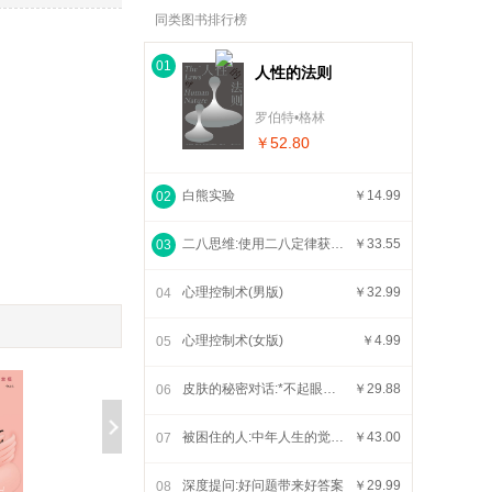
同类图书排行榜
01
人性的法则
罗伯特•格林
￥52.80
白熊实验
￥14.99
02
二八思维:使用二八定律获得更快乐、更健康、更成功生活的每日指南
￥33.55
03
心理控制术(男版)
￥32.99
04
心理控制术(女版)
￥4.99
05
皮肤的秘密对话:*不起眼的感官如何影响健康与幸福
￥29.88
06
被困住的人:中年人生的觉醒与重启
￥43.00
07
深度提问:好问题带来好答案
￥29.99
08