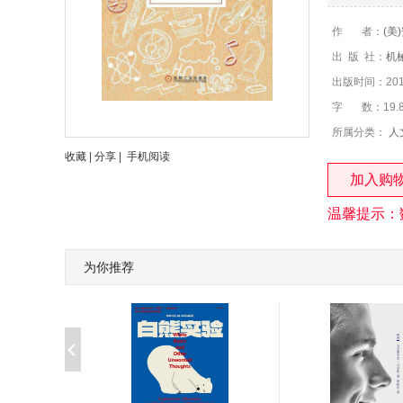
作 者：
(美)
出 版 社：
机
出版时间：2016
字 数：19.
所属分类：
人
收藏
|
分享
|
手机阅读
加入购
温馨提示：
为你推荐