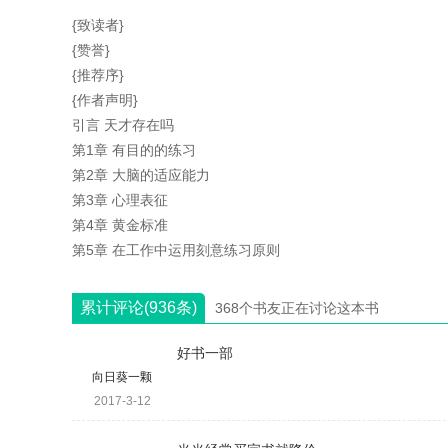
{致读者}
{赞誉}
{推荐序}
{作者声明}
引言 天才存在吗
第1章 有目的的练习
第2章 大脑的适应能力
第3章 心理表征
第4章 黄金标准
第5章 在工作中运用刻意练习原则
累计评论(936条)
368个书友正在讨论这本书
好书一部
向日葵一颗
2017-3-12