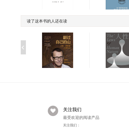
读了这本书的人还在读
致加西亚的信
完美主义扼杀效率(工作的
目标是成果,而不是完
￥5.96
免费
美!33个完美主义思维误
区!日本上班族人手一本!
做出成果只需抓住20%核
心工作)
人性的法则
生的觉
翻过自己的山
￥52.80
￥48.30
关注我们
最受欢迎的阅读产品
关注我们：