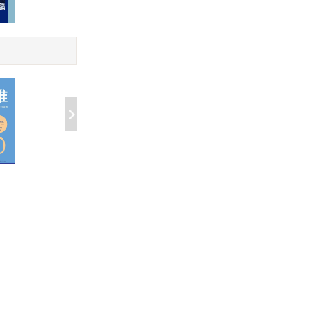
（套装
华夏数学文化瑰宝读本
文艺青年都爱读
（套装共6册）
籍（套装18册）
￥59.99
￥129.99
心理控制术(男版)
心理控制术(女版)
八定律获
、更成
￥32.99
￥32.99