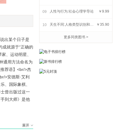
人性与行为:社会心理学导论
￥9.99
09
深度提问:好问题
被困住的人:中年人生的觉
不起眼
案
天生不同:人格类型识别和潜能开发
￥35.90
10
醒与重启
康与幸
￥29.99
￥43.00
更多同类图书 >
内说出某个日子是
的成就源于“正确的
琴家、运动明星、
种通用方法命名为
荐语】<br/>杰
/>安德斯·艾利
、音乐、国际象棋、
博士曾出版过这一
新手到大师》是他
展开