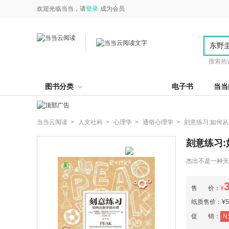
欢迎光临当当，请
登录
成为会员
搜索热
图书分类
电子书
当当
当当云阅读 >
人文社科 >
心理学 >
通俗心理学 >
刻意练习:如何
刻意练习
杰出不是一种天
售 价：
¥
纸质售价：¥56
促 销：
N