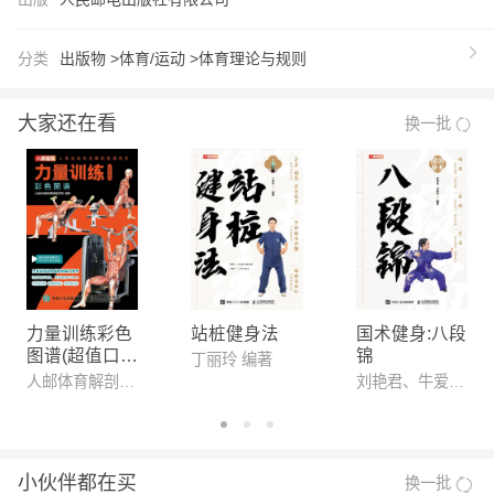
练，都能从中获得宝贵的知识和启发，实现自我提升
和突破。
分类
出版物 >
体育/运动 >
体育理论与规则
大家还在看
换一批
力量训练彩色
站桩健身法
国术健身:八段
图谱(超值口袋
锦
丁丽玲 编著
版)
人邮体育解剖图谱编写组 编著
刘艳君、牛爱军 编著
小伙伴都在买
换一批