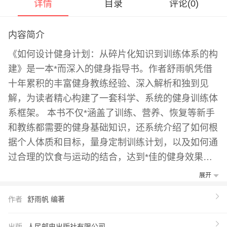
详情
目录
评论(
0
)
内容简介
《如何设计健身计划：从碎片化知识到训练体系的构
建》是一本*而深入的健身指导书。作者舒雨帆凭借
十年累积的丰富健身教练经验、深入解析和独到见
解，为读者精心构建了一套科学、系统的健身训练体
系框架。 本书不仅*涵盖了训练、营养、恢复等新手
和教练都需要的健身基础知识，还系统介绍了如何根
据个人体质和目标，量身定制训练计划，以及如何通
过合理的饮食与运动的结合，达到*佳的健身效果。
书中详细解答了众多健身爱好者在健身过程中遇到的
展开
常见问题，着重培养读者的独立思考能力，帮助读者
作者
舒雨帆 编著
在纷繁复杂的健身信息中，提炼出真正适合自己的训
练理念和方法。 无论你是健身新手，还是资深教
出版
人民邮电出版社有限公司