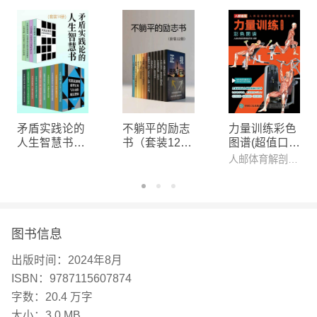
矛盾实践论的
不躺平的励志
力量训练彩色
人生智慧书
书（套装12
图谱(超值口袋
（套装14册）
册）
版)
人邮体育解剖图谱编写组 编著
图书信息
出版时间：
2024年8月
ISBN：
9787115607874
字数：
20.4 万字
大小：
3.0 MB