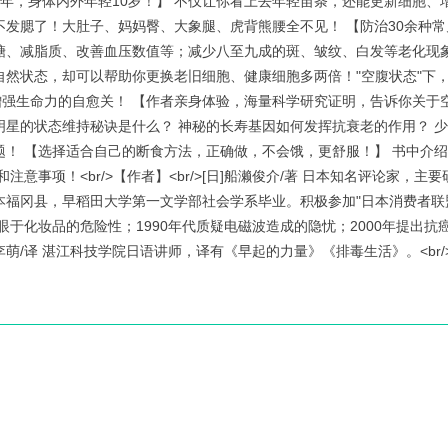
1年，身体内外年轻10岁！】 不仅让你看上去年轻苗条，还能更新细胞、
不发腮了！大肚子、妈妈臀、大象腿、虎背熊腰全不见！ 【防治30余种常
糖、减脂质、改善血压数值等；减少八至九成的斑、皱纹、白发等老化现象
自然状态，却可以帮助你更换老旧细胞、健康细胞多两倍！"空腹状态"下
强生命力的自愈关！ 【作者亲身体验，海量科学研究证明，告诉你关于空
明星的状态维持秘诀是什么？ 神秘的长寿基因如何发挥抗衰老的作用？ 
题！ 【选择适合自己的断食方法，正确做，不会饿，更舒服！】 书中介
事项！<br/>【作者】<br/>[日]船濑俊介/著 日本知名评论家，主
本福冈县，早稻田大学第一文学部社会学系毕业。积极参加"日本消费者联
着眼于化妆品的危险性；1990年代质疑电磁波造成的隐忧；2000年提出
/译 湛江科技学院日语讲师，译有《早起的力量》《排毒生活》。<br/