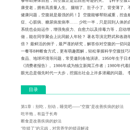
够帮助身体自愈，而空腹正是启自愈奇迹的关。 【科学空腹
康变老，拥有高质量人生。 腿细了、肚子小了、背变薄了、
健康问题，空腹就是最强的药！】 空腹能够帮助减重，控血
症、心脏病、糖尿病发病率…… 少吃一半，只是回到人体的
系统也会始运作，增强免疫力、自愈力以及排毒力等，启动增
做，能在同学聚会上比同龄人年轻？ 著名导演北野武和各路
倍？ 最鲜活的例子，最严谨的研究，解答你对空腹的一切问
一餐等8种断食方式，更有萌趣图解，轻松掌握科学空腹技巧和注意
食品、地球环境等问题，常受邀到各地演讲。1950年生于日
《消费者报告》。1986年成为独立新闻工作者；1980年代
眼光总是领先时代一大步，挖掘出社会上许多潜藏的问题。 李萌
目录
第1章：别吃，别动，睡觉吧——“空腹”是改善疾病的妙法
吃半饱，有益于长寿
断食是改善疾病的妙法
“吃错了”的元凶，对营养学的错误解读