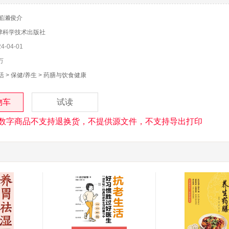
]船濑俊介
津科学技术出版社
-04-01
万
活
>
保健/养生
>
药膳与饮食健康
物车
试读
数字商品不支持退换货，不提供源文件，不支持导出打印