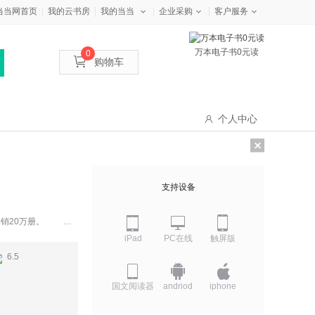
当当网首页
我的云书房
我的当当
企业采购
客户服务
万本电子书0元读
0
购物车
个人中心
支持设备
畅销20万册。
对更新身体细胞、增强
iPad
PC在线
触屏版
。 【科学空腹1
6.5
国文阅读器
andriod
iphone