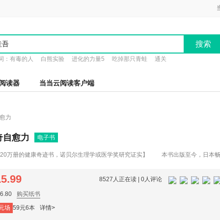
搜索
词：
有毒的人
白熊实验
进化的力量5
吃掉那只青蛙
通关
阅读器
当当云阅读客户端
愈力
奇自愈力
电子书
0万册的健康奇迹书，诺贝尔生理学或医学奖研究证实】 本书出版至今，日本
贝尔生理学或医学奖颁给了研究断食与细胞自噬理论的日本科学家大隅良典。细胞自噬
衰老、预防疾病等方面有重要意义，能够帮助身体自愈，而空腹正是启自愈奇迹的关
15.99
8527人正在读 |
0人评论
轻10岁！】
.80
购买纸书
元场
59元6本
详情>