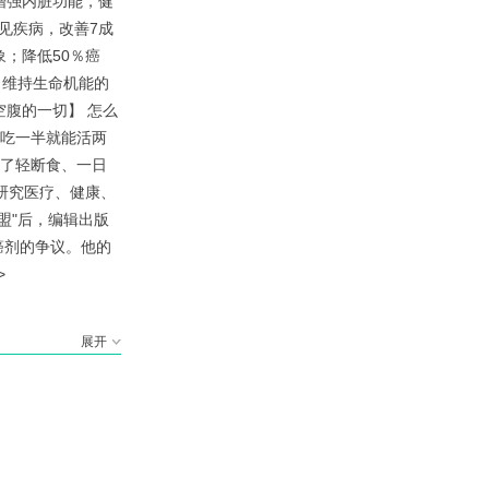
增强内脏功能，健
见疾病，改善7成
；降低50％癌
，维持生命机能的
腹的一切】 怎么
少吃一半就能活两
绍了轻断食、一日
要研究医疗、健康、
盟"后，编辑出版
抗癌剂的争议。他的
>
展开