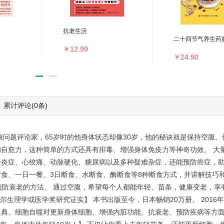
抗老生活
二十四节气养生药
￥12.99
￥24.90
累计评论
(0条)
康问题评论家，65岁时的他身体状态却像30岁，他的秘诀就是保持空腹。
自愈力，这种简单的方式还具有排毒、增强身体免疫力等神奇功效。 大
善炎症、心绞痛、动脉硬化、糖尿病以及多种疑难杂症，还能预防癌症，
食、一日一餐、3日断食、水断食、酶断食等8种断食方式，并讲解技巧和
病、预防衰老的方法。 通过空腹，希望每个人都能年轻、苗条，健康变老，
，诺贝尔生理学或医学奖研究证实】 本书出版至今，日本畅销20万册。 201
良典。细胞自噬对更新身体细胞、增强内脏功能、抗衰老、预防疾病等方