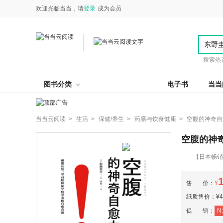
欢迎光临当当，请
登录
成为会员
搜索热
图书分类
电子书
当当
当当云阅读 >
生活 >
保健/养生 >
药膳与饮食健康 >
空腹的神奇自
空腹的神
【日本畅销2
2016年，诺
内脏功能、抗
售 价：
¥
年，身体内外年
纸质售价：¥46
促 销：
N