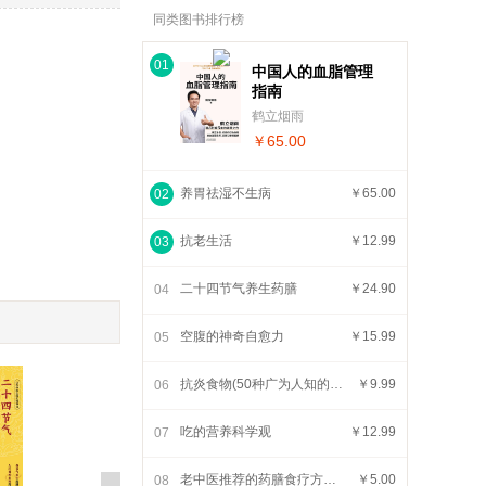
同类图书排行榜
01
中国人的血脂管理
指南
鹤立烟雨
￥65.00
养胃祛湿不生病
￥65.00
02
抗老生活
￥12.99
03
二十四节气养生药膳
￥24.90
04
空腹的神奇自愈力
￥15.99
05
抗炎食物(50种广为人知的*佳抗炎食物的*介绍,强调在日常饮食中融入抗炎食物,而不是强调限定你吃什么)
￥9.99
06
吃的营养科学观
￥12.99
07
老中医推荐的药膳食疗方600例
￥5.00
08