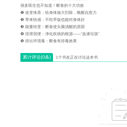
很多医生也不知道！断食的十大功效
❶ 改变体质：给身体做大扫除，唤醒自愈力
❷ 带来快感：不吃早饭也能对身体好
❸ 能量转变：断食使头脑清醒的原因
❹ 排泄宿便：净化疾病的根源——“血液垃圾”
❺ 排出环境毒：断食有排毒效果
累计评论(0条)
1个书友正在讨论这本书