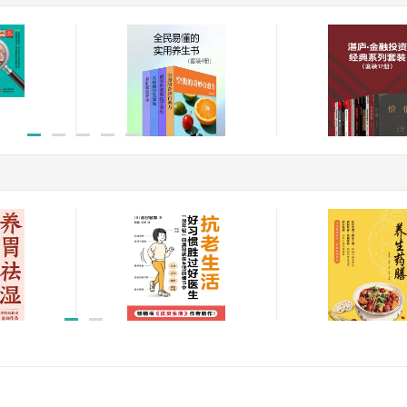
全民易懂的实用养生书
湛庐·金融投资经
（套装4册）
装（12册）
￥39.99
免费
抗老生活
二十四节气养生药
￥12.99