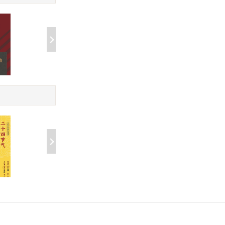
中国人的血脂管理指南
养胃祛湿不生病
典系列套
￥65.00
￥65.00
抗炎食物(50种广为人知
吃的营养科学观
膳
的*佳抗炎食物的*介绍,强
￥9.99
￥12.99
调在日常饮食中融入抗炎