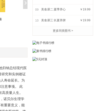
美食课二:夏季养心
￥19.99
09
抗炎食物(50种广为人知
吃的营养科学观
膳
的*佳抗炎食物的*介绍,强
美食课三:长夏养脾
￥19.99
10
￥9.99
￥12.99
调在日常饮食中融入抗炎
食物,而不是强调限定你吃
更多同类图书 >
什么)
他归纳总结现代医
量研究和实例都证
助人寿命延长。为
注意事项。 此
享有高质量人生。
6年，诺贝尔生理学
面有重要意义，能