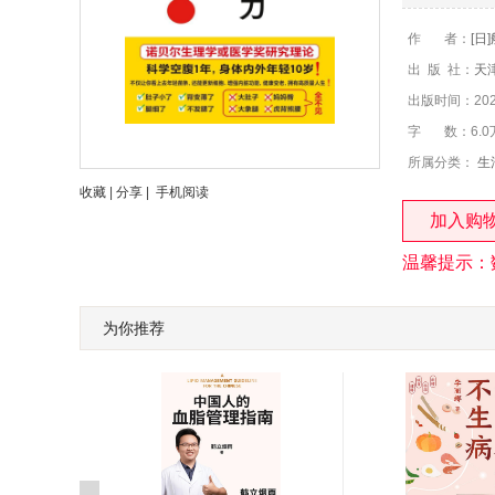
作 者：
[日
出 版 社：
天
出版时间：2024
字 数：6.0
所属分类：
生
收藏
|
分享
|
手机阅读
加入购
温馨提示：
为你推荐