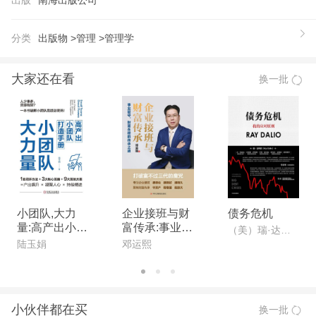
趣、利益，写出重突出、条理鲜明的策划方案、分析
报告、精彩文案和PPT，让人过目不忘。 推荐和使
分类
出版物 >
管理 >
管理学
用《金字塔原理》的企业和院校： 中国移动、中国
电信、中石化、中海油、中国银行、中国黄金、中航
大家还在看
换一批
工业、上汽集团、深发展、IBM、惠普、通用、强
生、波音、可口可乐、麦当劳、埃克森美孚、松下、
LG、西门子、花旗、宝洁、拜耳、宝马、美团、阿
里云社区、百度产品部、华为心声论坛、腾讯设计团
队、滴滴工程师团队…… 清华大学、北京大学、哈
佛大学、斯坦福大学、牛津大学、剑桥大学、中国人
民大学……
小团队,大力
企业接班与财
债务危机
量:高产出小团
富传承:事业能
【推荐语】
（美）瑞·达利欧
队打造手册
守,财富永续的
陆玉娟
邓运熙
学习、思考、表达的所有难题，用金字塔原理即可解
传承之道
决！麦肯锡咨询公司用了40年的经典培训教材！
《金字塔原理》强调建立重突出、逻辑清晰的思维方
小伙伴都在买
换一批
式，王慧文、俞军、樊登等推荐阅读！ 从2000多年