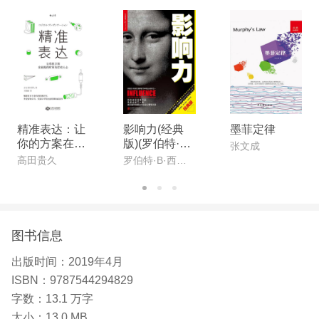
前的《道德经》到现代语文课堂都在用！麦肯锡将其
工具化并推广到全世界！ 无论是是路边摊还是世界
五百强，都能用！美团“四大名著”之一，互联网大
厂、跨国企业、世界名校都要学！ 深浅出的原理解
读 各种类型的案例分析，快速将金字塔原理用于实
际工作，从容面对各种难题。 运用金字塔原理，可
精准表达：让
影响力(经典
墨菲定律
以轻松做出精彩的策划方案、产品文案、PPT，不用
你的方案在最
版)(罗伯特·西
张文成
短的时间内打
奥迪尼经典作
再为写作绞尽脑汁。 借助金字塔原理，项目陈述、
高田贵久
罗伯特·B·西奥迪尼(Robert B· Cialdini)
动人心
品,风靡quan
演讲、工作汇报，清晰有力，说服上级和客户不再是
球30载!总销
量达200万册!
难题。 建立系统、高效的思维模式，将帮助每个职
《财富》杂志
场人突破发展瓶颈，不断精自我。
评选的75本的
图书信息
【作者】
睿智图书之
一!)
出版时间：
2019年4月
毕业于哈佛商学院，麦肯锡公司首位女咨询顾问。传
ISBN：
9787544294829
授金字塔原理多年，帮助政府、企业、高校等各界人
字数：
13.1 万字
士写作商务文章、复杂报告和演示文稿，曾为美国、
大小：
13.0 MB