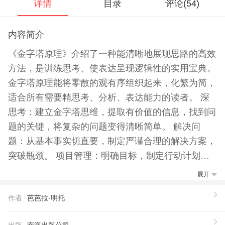
详情
目录
评论(
54
)
内容简介
《金字塔原理》介绍了一种能清晰地展现思路的高效
方法，是训练思考、使表达呈现逻辑性的实用宝典。
金字塔原理能将零散的观有序组织起来，化繁为简，
适合所有需要精思考、分析、表达能力的读者。 深
思考：建立金字塔思维，提取有价值的信息，找到问
题的关键，将复杂的问题变得清晰简单。 解决问
题：从基本事实切直要，制定严谨合理的解决方案，
突破瓶颈。 项目管理：明确目标，制定行动计划，
根据MECE原则合理分配任务，不重叠、无遗漏。
展开
清晰表达：陈述项目、演讲、讨论时，清晰呈现自己
作者
芭芭拉·明托
的观，说服听众，与上级、同事、客户迅速建立共
识，高效沟通。 轻松写作：挖掘读者的关注、兴
出版
南海出版公司