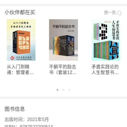
订版的封面设计 1修订版《非暴力沟通》强调非暴力
小伙伴都在买
换一批
沟通是“一种生命的语言”，为什么呢？自从《非暴力
沟通》2009年与中国读者初次见面，十多年间，当
我们不断了解和近非暴力沟通的时候，我们惊喜地发
现，非暴力沟通宝贵的精髓，就是将我们的注意力聚
焦于观察、感受、需要、请求这四要素，从而使我们
与生命源泉紧紧相连。这正像马歇尔博士在他写的歌
中唱道的：“我想要与那美妙的生命之流保持连结。”
从入门到精
不躺平的励志
矛盾实践论的
所以在设计修订版《非暴力沟通》的封面时，我们获
通：管理者实
书（套装12
人生智慧书
战三部曲
册）
（套装14册）
得的灵感是突出一种生机勃勃、和谐美好的感觉，这
既是我们所理解的非暴力沟通鲜明的特质，也是当人
们真心运用非暴力沟通时所收获的感受。封面选用春
山、云朵、燕子这些视觉元素，色彩上用了绿、蓝、
图书信息
黄衬托黑白红相间的燕子，燕子运用近景画面，风景
出版时间：
2021年5月
运用远景画面，想创造视角仿佛紧贴着燕子的俯视的
ISBN：
9787522200514