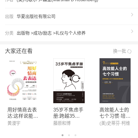
隔膜、敌视。 非暴力沟通能够： ? 疗愈内心深处的
隐秘伤痛； ? 超越个人心智和情感的局限性； ? 突
出版
华夏出版社有限公司
破那些引发愤怒、沮丧、焦虑等负面情绪的思维方
式； ? 用不带伤害的方式化解人际间的冲突； ? 学
分类
出版物 >
成功/励志 >
礼仪与个人修养
会建立和谐的生命体验。
【推荐语】
大家还在看
换一批
一、 文本的特和优势 1国际非暴力沟通中心指定翻译
版本，更精准体现非暴力沟通精神内涵。 2修订版增
加了“化解冲突，调和纷争”这一章，作为全新章节首
次面世 几十年来，马歇尔博士在世界各地展化解冲
突的工作：从争吵的情侣、家人，到劳资纠纷、帮派
矛盾、族群仇恨等，他从亲身实践中发现，完全有可
能用非暴力沟通的方式化解任何形式的冲突直至皆大
用好情商去表
35岁不焦虑手
高效能人士的
达:这样说能成
册:跨越35岁
七个习惯·培养
欢喜。这一章马歇尔把多年总结的调解原则、步骤、
事
职场门槛的底
和建立七个习
黄漫宇
藤原和博
(美)史蒂芬·柯维
关键、难，以及精彩的案例解读毫无保留地分享出
层逻辑
惯的追踪系统
来，成为他离世前留给人们后的珍贵礼物。 二、 修