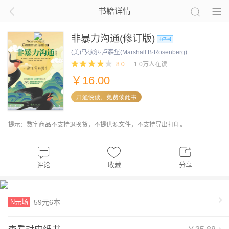
书籍详情
非暴力沟通(修订版)
(美)马歇尔·卢森堡(Marshall B·Rosenberg)
8.0
1.0万人在读
￥
16.00
提示：数字商品不支持退换货，不提供源文件，不支持导出打印。
评论
收藏
分享
N元场
59元6本