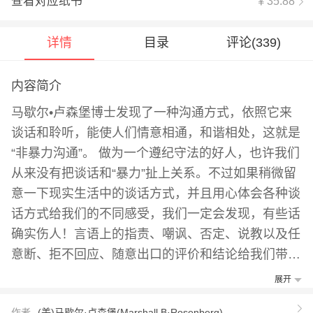
查看对应纸书
￥35.88
详情
目录
评论(
339
)
内容简介
马歇尔•卢森堡博士发现了一种沟通方式，依照它来
谈话和聆听，能使人们情意相通，和谐相处，这就是
“非暴力沟通”。 做为一个遵纪守法的好人，也许我们
从来没有把谈话和“暴力”扯上关系。不过如果稍微留
意一下现实生活中的谈话方式，并且用心体会各种谈
话方式给我们的不同感受，我们一定会发现，有些话
确实伤人！言语上的指责、嘲讽、否定、说教以及任
意断、拒不回应、随意出口的评价和结论给我们带来
的情感和精神上的创伤甚至比肉体的伤害更加令人痛
展开
苦。这些无心或有意的语言暴力让人与人变得冷漠、
作者
(美)马歇尔·卢森堡(Marshall B·Rosenberg)