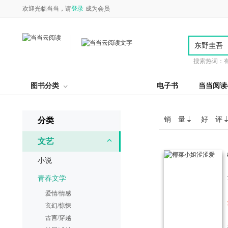
欢迎光临当当，请
登录
成为会员
搜索热词：
图书分类
电子书
当当阅读
销 量
好 评
分类
文艺
小说
青春文学
爱情/情感
玄幻/惊悚
古言/穿越