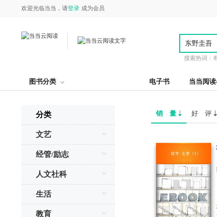
欢迎光临当当，请
登录
成为会员
搜索热词：
图书分类
电子书
当当阅读
销 量
好 评
分类
文艺
经管/励志
人文社科
生活
教育