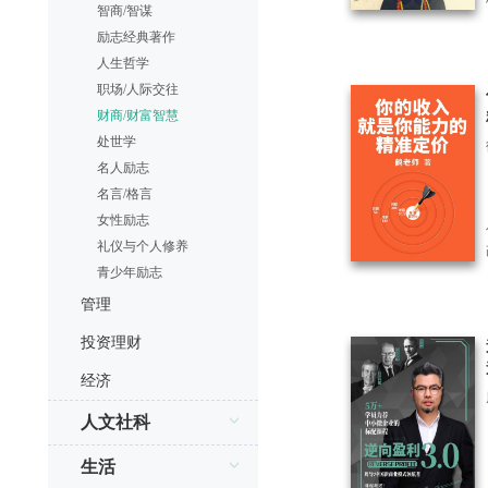
智商/智谋
励志经典著作
人生哲学
职场/人际交往
财商/财富智慧
处世学
名人励志
名言/格言
女性励志
礼仪与个人修养
青少年励志
管理
投资理财
经济
人文社科
生活