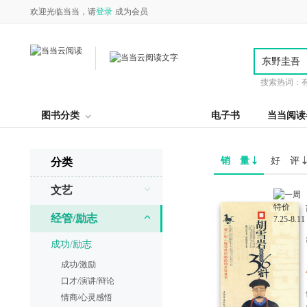
欢迎光临当当，请
登录
成为会员
搜索热词：
图书分类
电子书
当当阅读
销 量
好 评
分类
文艺
经管/励志
成功/励志
成功/激励
口才/演讲/辩论
情商/心灵感悟