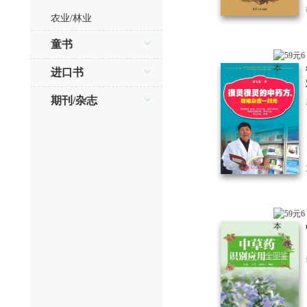
农业/林业
童书
进口书
期刊/杂志