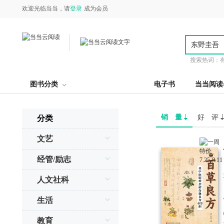
欢迎光临当当，请
登录
成为会员
搜索热词：
图书分类
电子书
当当阅读
销 量
好 评
分类
文艺
经管/励志
人文社科
生活
教育