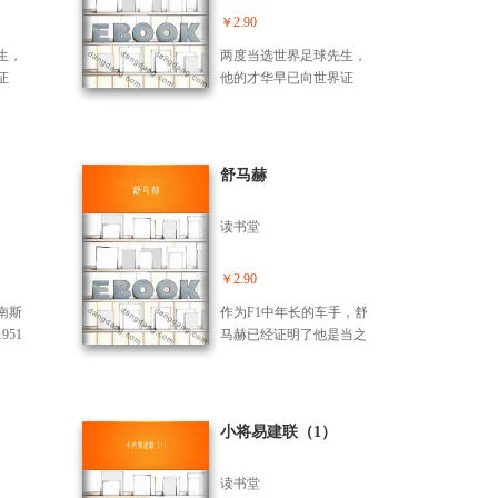
月就任
：男
宠儿，得票多的是巴乔，
￥2.90
主教
夺双
意大利一妇女机构评选意
生，
两度当选世界足球先生，
需看
大利足坛十大美男子活
证
他的才华早已向世界证
国家
动，巴乔仍被选为。
让所有
明，“外星人”的绰号让所有
国羽
然因
的后卫感到害怕。虽然因
对令
的出
伤久别赛场，但复出的出
真正
色表现向人们展示了真正
舒马赫
的罗纳尔多。
读书堂
￥2.90
南斯
作为F1中年长的车手，舒
51
马赫已经证明了他是当之
维
无愧的车王，七顶F1的王
，很
冠，*是前无古人，而且恐
心也
怕后也无来者。即使是他*
脾
的对手——哈基宁也不得
小将易建联（1）
他的
不承认，舒马赫就是F1辉
年开
煌的标志。今年很可能是
读书堂
萨德
舒马赫在F1的后一年，但