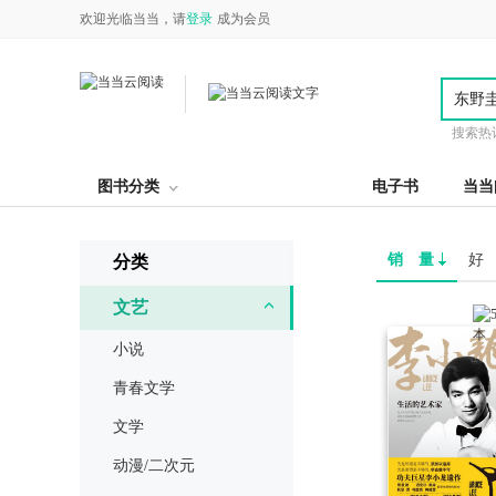
欢迎光临当当，请
登录
成为会员
搜索热
图书分类
电子书
当当
销 量
好
分类
文艺
小说
青春文学
文学
动漫/二次元