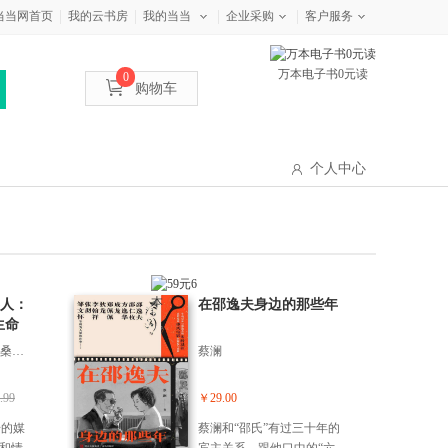
当当网首页
我的云书房
我的当当
企业采购
客户服务
万本电子书0元读
0
购物车
个人中心
人：
在邵逸夫身边的那些年
生命
（英）埃米利奥·达利桑德罗（Emilio D'Alessandro）,（英）菲利普·乌利维耶里（Filippo Ulivieri）
蔡澜
.99
￥29.00
奇的媒
蔡澜和“邵氏”有过三十年的