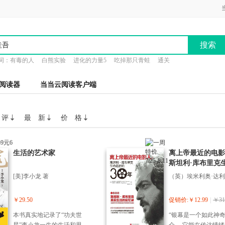
搜索
词：
有毒的人
白熊实验
进化的力量5
吃掉那只青蛙
通关
阅读器
当当云阅读客户端
 评
最 新
价 格
生活的艺术家
离上帝最近的电影
斯坦利·库布里克
最后的30年
[美]李小龙 著
￥29.50
促销价:￥12.99
|
￥31
本书真实地记录了“功夫世
“银幕是一个如此神