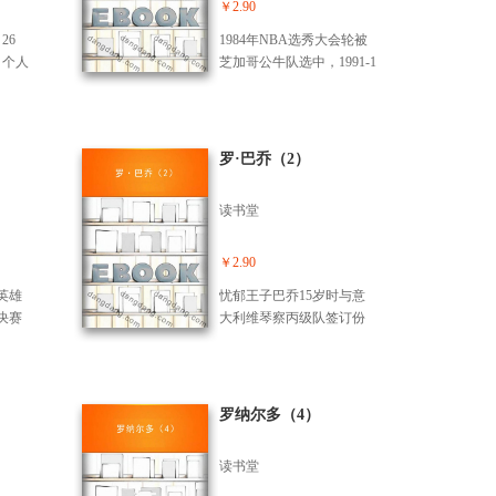
会继海；米卢：我想和沈
￥2.90
祥福说的话，能赢马来西
26
1984年NBA选秀大会轮被
亚五个球……关注体育赛
 个人
芝加哥公牛队选中，1991-1
事的同时，也应关注体育
966
993年率公牛完成NBA总冠
人物的故事。
，任
军“三连冠”霸业。随后宣布
8年在
退休，转而投身美国职业
教
棒球联赛，加盟芝加哥白
罗·巴乔（2）
头体协
袜队。1995年3月19日重返
82年
NBA。之后1996-1998年又
读书堂
198
带领公牛队又3次夺得NBA
手加入
总冠军。1999年1月13日，
198
乔丹宣布正式退役，他的2
￥2.90
练，获
3号球衣也在联合中心体育
英雄
忧郁王子巴乔15岁时与意
）联赛
馆永久退役。2000年1月19
决赛
大利维琴察丙级队签订份
施拉普
日开始担任华盛顿奇才队
陶菲
正式合同。1998年6月4
球队
执行总裁。乔丹的妻子叫
丹封
日，巴乔以210万美元的转
上海申
胡安尼塔，生有三个孩
名中
会费加盟国际米兰。2000
联赛季
子。
。瑞
年9月14日，巴乔自由转会
罗纳尔多（4）
97年
打称
到布雷西亚。巴乔是球迷
率领
开门
的宠儿，米兰市出版的体
年11
读书堂
城对
育报不久前进行了一次民
俱乐部
场。
意测验，谁是球迷心中的