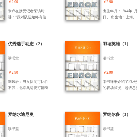
动的普及，各地足球俱乐
￥2.90
￥2.90
部希望能创办一种新的比
米卢在接受记者采访时
出生年月：1944年1月
赛，这样就有更多的比赛
讲：“我对队伍始终有信
日。 出生地：上海。
机会，以增加财政收入，
心，这对我们能否往前走
爱好：看书、读报。 1
从而应付日益发展的足球
非常重要。我经常微笑，
年之后在国家足球队
局面。经多方面的反复磋
可能是笑得太多，也许别
左后卫、队长； 197
商，西班牙的联赛终于诞
人就说我不严肃。其实我
山西省足球队担任主
优秀选手动态（2）
羽坛英雄（1）
生了。
是一个严肃的人，我对工
练； 1980年在火车
作严肃，我对工作非常认
足球队任主教练； 19
读书堂
读书堂
真，我对队员和教练班子
云南省足球队主教练； 
的要求都很高。同时，我
3年作为曾雪麟的助
在工作中非常享受，我就
国家足球队教练班子； 
￥2.90
￥2.90
想让我们的努力给大家带
7在国家二队任主教
刘凤岩：男女队间可比性
本书详细介绍了羽坛
来欢乐。”
全国足球甲级（A组
不强，北京奥运要打翻身
的赛场状况。超级总
冠军； 1992年作为
仗，学生输球老师有责羽
门票争夺中国占优，
纳的助手入组国家足
球男单皆墨主教练主动担
克仍是拦路之虎，林
教练班子； 1994年
责。董炯评价男单对手来
王杏芳称后，羽球排
花队主教练，获甲A
势汹汹，彻底清醒才能突
国球员占压倒性优势
罗纳尔迪尼奥
罗纳尔多（3）
军、亚军、冠军； 19
破重围，中国羽球充满自
士羽球赛张宁陈金单
广州松日队主教练，
信轻松备战，李永波：战
冠，女双新组合获得
该队冲上甲A； 2000
读书堂
读书堂
胜任何对手。大师赛引来6
红。中国羽坛精英榕
月就任甲B上海中远
000多观众六年来省体育馆
决众世界明星闪亮登