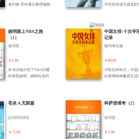
员。没过多久，欧洲*的俱
莱坞这块奇迹之地上
结识了这位导演。埃
者约翰·里特通过整理编辑
不经意间成为成龙的
乐部们都想把他挖走,但曼
们创造了无数传奇故
奥诚实、可靠，他用
李小龙个人笔记、书信、
助理后，陈德森立志
联*终赢得了他的签字。在
那是一个又一个由光
的方式走了库布里克
读书札记、日记等，带领
电影导演，自此，临
弗格森爵士的指导下，他
梦幻构成的神奇世界
质和执着的内心世界
我们窥见其修炼、塑造以
员、场记、副导演、
成为了超级巨星,然后以破
电影《发条橙》拍一
及调整形体的确切方法，
剧、策划……每一个
姚明踏上NBA之路
中国女排:十次夺
纪录的转会费转到皇马，
999年库布里克去世
体会他博学广记、科学钻
都留下他的足迹，历练
（1）
记录
再续足球梦。
利奥一直在为库布里
研与实践的求问精神。本
多年后，方有机会执
读书堂
杨玛琍主编
作。 埃米利奥以时间
书中所展示的内容，都来
生第1部电影。 从处
序，为我们讲述了库
自李小龙本人正宗的训练
《我老婆唔系人》，
克生命后30年的许多
理念。书中分别收录他在
露头角但备受争议的
￥2.90
￥69.80
经历。从《发条橙》
肌肉、力量、柔韧性等方
朝5》，因发生伤亡
本书详细介绍了NBA闪耀
20世纪80年代，中国
《大眼戒》公映，埃
面的训练计划，也有针对
跌落人生谷底的《神
的球星姚明，姚明向加内
以拼搏精神赢得五连
奥熟知库布里克所有
身体特定部位的专项训
影》，与成龙大哥破
特下战书立下誓言要在季
成为国人的骄傲。其后
作细节与生活琐事。
练、综合整体性、循环性
《特务迷城》，为弥
后赛复仇。年轻还有上升
多年，几代女排姑娘
并没有对库布里克在
及20分钟日常训练计划，
中缺失的父爱而拍的
空间姚明会比奥尼尔更加
团结，四捧金杯，并于
艺术层面所展现出的
为读者提供整体健身和健
梦奇缘》，经历三波
走红。姚明状态佳火箭主
9年再度问鼎世界杯
苍炎.4,无限篇
性大发议论，而是讲
科萨诺维奇（2）
康生活的参考。此外，书
才拍得成、登上事业
场擒猛龙湖人刺国王。姚
是中国女排第十次荣
许多幕后的真实往事
内还列出李小龙的营养饮
的《十月围城》等等
明失准火箭败北火箭客场
界大赛冠军。 本书
米利奥和菲利普以全
食安排，展示他每日都可
书《把悲伤留给电影
[日]羽生结弦
读书堂
负于西部弱旅勇士，姚明
世雄等七位亲历中国
视角解读库布里克：
以保持良好状态的秘方。
一细数拍摄期间鲜为
自曝四大致命武器：开局
十次夺冠现场的新闻
的偏执狂，却能听从
李小龙是一位领先于时
的内幕，包括在拍摄
像喝茶篮板要死拼。美国
者，回顾赛场上的激
￥75.00
￥2.90
意见；他是完美主义
代，又能影响万千后代的
斯理传奇》的过程中
《纽约客》杂志：姚明的
间及与中国女排触中