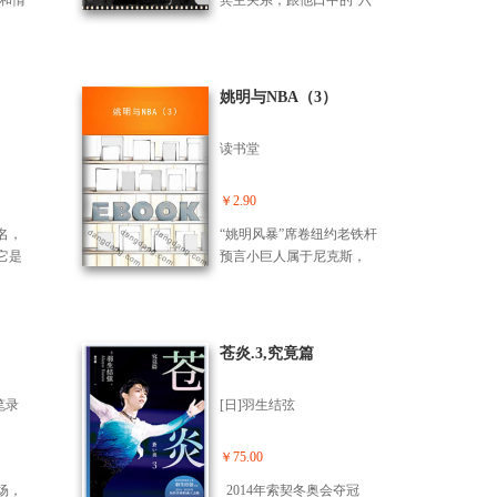
绪和情
宾主关系，跟他口中的“六
。 我
先生”邵逸夫识于微时。书
的艺
中所写皆为亲身经历，绝
斯坦利
非花边新闻。人物的描述
系列经
更是照实，与一般吹捧的
姚明与NBA（3）
默片
传记不同，令人读来痛快
ngel
淋漓。加上作者生动的文
读书堂
条橙》
字，每篇文章充满形象，
ge）、
如看了一部从来没有看过
漫
的纪录片，实在难得。
￥2.90
Odyss
名，
“姚明风暴”席卷纽约老铁杆
属外
它是
预言小巨人属于尼克斯，
et）
事的
姚明称任何罚球都只有一
述成
时尚
种姿式罚不进说明我紧
休斯：
的神
张。亮相全明星姚明受欢
痴迷
零的
迎摄影记者竟动用梯子。
苍炎.3,究竟篇
了疯
演。
太阳新秀斯塔德迈尔：姚
实的
注目
明干得不错今年是新秀
者埃米
笔录
[日]羽生结弦
超级
年。汤姆贾诺维奇：姚明
是一名
?白兰
全明星得票领先并不意
在摇
娜?朱
外。看看姚明脸上的笑容
￥75.00
型出
…在好
快乐来自超越。NBA全明
因而
场，
2014年索契冬奥会夺冠