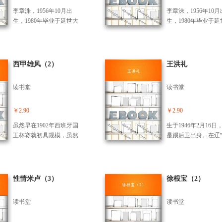
属于羽生结弦的世界，还
界男子单打冠军的荻
首版以来，在武术爱好者
在无限扩大。
李章洙，1956年10月出
李章洙，1956年10月
由此蜚声海内外。
中好评如潮，一直被公认
生，1980年毕业于延世大
生，1980年毕业于延
为含金量的李小龙武学名
学，大二时就披上了国字
学，大二时就披上了
著。此次的全新完整版采
号战袍，司职后卫。1986
号战袍，司职后卫。19
用先进的数码修复技术完
年退役后在湖南大学执教
年退役后在湖南大学
美解决了老照片清晰度不
一年，1988年进入一和天
一年，1988年进入一
西甲雄风（2）
王洪礼
高的问题，完整地再现了
马队任助理教练，协助朴
马队任助理教练，协
宗师李小龙搏击中的英
钟焕实现三连冠。1994年
钟焕实现三连冠。199
读书堂
读书堂
姿。 《生活的艺术家》 一
接替朴钟焕任主帅，率队
接替朴钟焕任主帅，
直以来，李小龙都以一个
夺得亚俱杯、亚洲超霸杯
夺得亚俱杯、亚洲超
功夫高手的形象闻名于
和亚非对抗赛冠军，1997
和亚非对抗赛冠军，19
￥2.90
￥2.90
世。但本书却告诉读者，
年赴巴西留学，年底学成
年赴巴西留学，年底
虽然早在1902年西班牙国
生于1946年2月16日
李小龙绝不仅仅是一介武
归国，任韩国足协技术委
归国，任韩国足协技
王杯赛就初具规模，虽然
是踢后卫出身。在辽
夫，他还是出色的哲学
员会委员。1997年6月26日
员会委员。1997年6月
西班牙皇家足球协会于190
球的传奇历史上，王
家、心理学家、作家、诗
出任隆鑫队主教练至今，1
出任隆鑫队主教练至
9年10月4日就宣告成立，
是一个风云人物。他
人、艺术家、演员、社会
999年、2000年率队夺得该
999年、2000年率队
但直到1928年11月23日，
当地媒体和广大球迷
学家和灵魂的探求者。他
——甲A联赛第四名。2000
——甲A联赛第四名。2
西班牙全国联赛才千呼万
为辽宁足球的救火队
有着明确的人生追求——
性情米卢（3）
徐根宝（2）
年率队夺得足协杯冠军。
年率队夺得足协杯冠
唤始出来。由于西班牙国
就是在生活的每个层面都
被评为2000年甲A*教练。
被评为2000年甲A*
家足球队在1920年奥运会
力求完美，成为一个生活
读书堂
读书堂
足球比赛中力夺银牌，大
的艺术家。
大的推动了西班牙足球运