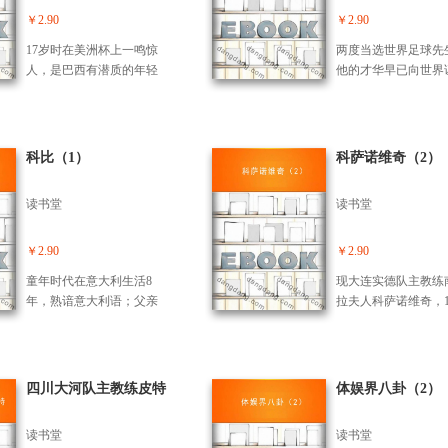
主教练； 2001年12
就这回观众多。李永波希
丹麦全国羽球赛落幕
￥2.90
￥2.90
甲A上海申花俱乐部
望新核心涌现，培养百名
单盖德卫冕双打老将
练。
17岁时在美洲杯上一鸣惊
两度当选世界足球先
世界冠军兑现过半。“去雅
冠。王晨：征战奥运
人，是巴西有潜质的年轻
他的才华早已向世界
典就是夺金”国羽夺金
身体状况希望在自己
选手，但他还需要在世界
明，“外星人”的绰号
从“头”开始。
拿金牌。李永波：中
大赛上证明自己。罗纳尔
的后卫感到害怕。虽
球还是世界混双新配
迪尼奥是巴西有潜质的年
伤久别赛场，但复出
人惊喜。
轻选手，他控球技术出
色表现向人们展示了
科比（1）
科萨诺维奇（2）
色，擅长中路快速突破，
的罗纳尔多。
球风与罗纳尔多相似，他
读书堂
读书堂
全名叫罗纳尔迪尼奥，但
人们更喜欢把他叫作小罗
纳尔多。
￥2.90
￥2.90
童年时代在意大利生活8
现大连实德队主教练
年，熟谙意大利语；父亲
拉夫人科萨诺维奇，19
乔-布赖恩特（绰号“黑
年1月4日出生于塞尔
豆”）曾打过606场NBA比
亚，作为家中的长子
赛，平均每场得8.7分。
好学，好奇心、挑战
强，逐渐养成了火暴
四川大河队主教练皮特
体娱界八卦（2）
气。科萨32岁开始了
足球教练生涯。1983
读书堂
读书堂
始执教南斯拉夫诺维