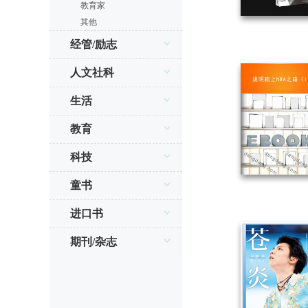
教育家
其他
经管/励志
人文社科
生活
教育
科技
童书
进口书
期刊/杂志