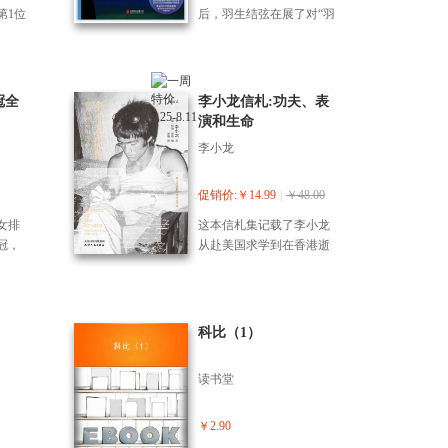
，他
星赛姚明热浪激起中国电
米利
第1位
后，羽生结弦在展了对“羽
事，
视收视率新高。
自己
当上
生结弦的花样滑冰”的极致
影和
神经
时演
追求——不仅追求技术上
。
。从
编
的提升，还深化了对自身
直到1
岗位
表现的探索。而在挑战高
冠全
李小龙信札:功夫、表
，埃米
10
难度动作的过程中，羽生
演和生命
克工
导人
结弦经历了严峻的伤病考
李小龙
为
女作
验。这一切就发生在他职
布里
到崭
业生涯的关键时刻——他
真实
《晚9
有望在平昌冬奥会上成为
促销价:￥14.99
|
￥48.00
拍至
意外而
历史上第四位实现奥运连
女排
这本信札集记载了李小龙
米利
偷谍
冠的运动员。 在这其间，
冠，
从赴美国求学到在香港逝
的工
冰的
他不仅要面对伤痛的折
30
世之间的十五年珍贵时
本书
补心
磨，还要面对后起之秀带
精诚
光。在这些寄给家人、师
电影
《童
来的压力。《苍炎3：究竟
201
长、朋友、弟子、同行和
专业
九折
篇》回顾了这段对他具有
，这也
影迷的信札中，李小龙毫
述了
科比（1）
高峰
重要意义的职业关键阶
膺世
无保留地袒露了他真诚的
。埃
，新
段，在这一阶段，羽生结
特邀宋
灵魂。通过他的亲笔，我
新的
》一
弦一直秉持挑战精神，不
读书堂
女排
们得以领略一代传奇巨星
他是*
人知
断地寻求突破，在重重压
工作
光环背后那兴味盎然的普
他人
《卫
力下，不遗余地追求理想
情瞬
通人生活，以及他那充满
￥2.90
者，
，两
中属于羽生结弦的、最完
的感
个性的奋斗历程。 李小