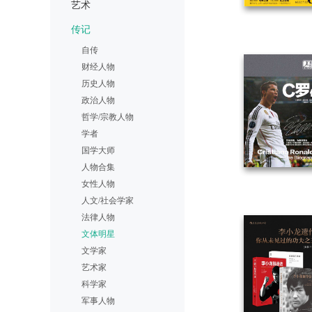
艺术
传记
自传
财经人物
历史人物
政治人物
哲学/宗教人物
学者
国学大师
人物合集
女性人物
人文/社会学家
法律人物
文体明星
文学家
艺术家
科学家
军事人物