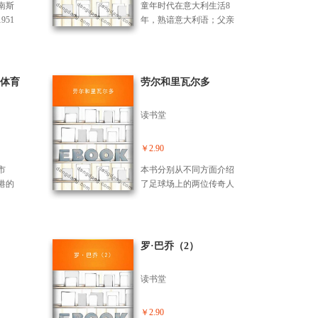
；他
 影视
美的花样滑冰，不仅达成
南斯
童年时代在意大利生活8
赛事
龙短暂的生命是一个人努
家，
龙、
了冬奥会两连冠的壮举，
51
年，熟谙意大利语；父亲
手资
力追求自我解放和自我实
他是
辉、
还成为史上第一位赢得超
维
乔-布赖恩特（绰号“黑
球牵动
现的*佳典范，功夫、表演
友，
小
级全满贯的男单选手。 至
，很
豆”）曾打过606场NBA比
。
和生命就是他的探索工
多情感
、刘
此，“羽生结弦”四个字已成
心也
赛，平均每场得8.7分。
具，也是这些信札的主
追
、陈
为传奇。
脾
体育
劳尔和里瓦尔多
题。翻阅这些信札，我们
斯坦
锋、
他的
仿佛踏上了一趟“龙之旅”，
秘辛。
汀·塔
年开
在沿途每一个重要关口，
读书堂
露更
萨德
我们都将拨纷纭迷雾，目
情，
蒂纳
睹那些曾被掩盖的鳞爪痕
港第1
著名
￥2.90
迹，了解这个人怎样活过
来会
任
了一生！
市
本书分别从不同方面介绍
怨？
时南
港的
了足球场上的两位传奇人
现陈
、也
时候
物，卡佩罗称，劳尔是世
的他
夫建
去父
界上好的三名球员之一，
善
口的
俱乐
他连续第二年当选欧洲冠
响生
年合
聪明
军联赛*前锋。劳尔借助“上
的电
罗·巴乔（2）
195
帝之手”惊动欧洲足联。而
位阅
与刚参
且这位西班牙国脚将成为
能对
读书堂
球锦
今年世界*足球运动员。里
照及
抗
瓦尔多接受轮换制笃定无
得世
缘与科斯塔联袂登场。巴
￥2.90