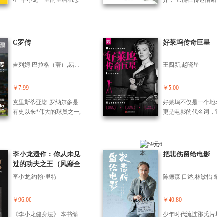
星”李小龙一生的生活和思
介， 它能在传达情
想。是一部思想性非常强
感的同时仍饶有趣味
的思想著作。李小龙在书
想这是其他任何形式
中结合东西方哲学，表达
术都无法企及的。” 
了他所理解的生活的意
·库布里克导演了一
C罗传
好莱坞传奇巨星
义，人生的追求。 李小龙
典电影，包括黑色幽
不但拥有深厚的武道造
《奇爱博士》（Dr. Stra
吉列姆·巴拉格（著）,易晨光,李晨曦（译）
王四新,赵晓星
诣、哲学修养，更拥有着
ove）、犯罪片《发
博大的文化底蕴和丰富细
（A Clockwork Oran
腻的内心世界。
科幻片《2001：太空
￥7.99
￥5.00
游》（2001: A Space 
克里斯蒂亚诺·罗纳尔多是
好莱坞不仅是一个地
ey）和战争片《全金
有史以来*伟大的球员之一,
更是电影的代名词，
壳》（Full Metal Jack
虽然他常有争议，但球场
全世界制造与贩卖故
等。媒体总是将他描
上的成功使得他依旧是个
中心，同时也是全球
电影人中的霍华德·
举足轻重的人物。早期的
的发源地，一夜成名
一位古怪的艺术家，
罗纳尔多，有着惊 人的天
话与昙花一现转眼凋
李小龙遗作：你从未见
把悲伤留给电影
于工作和注重隐私到
赋，更重要的是,他只有一
悲剧每天都在这里上
过的功夫之王（风靡全
狂的地步。但是，真
个目标就是球。十二岁时,
在这个王国中，引人
球30年，一代功夫之王
他是什么样呢？ 作
李小龙,约翰·里特
陈德森 口述;林敏怡 
他离了阻碍他发展的葡萄
的是那些声名赫赫的
毕生心血之作，尽窥对
利奥•达利桑德罗曾
牙马德拉后，前往葡萄牙
巨星。卓别林、马龙
生活、武学等的思考真
福特方程式赛车手，
本土追求他的梦想,立志要
度、费雯?丽、安吉丽
￥96.00
￥40.80
谛。套装共3册。）
摆的60年代驾驶着小
成为这个星球上*好的球
莉、汤姆?克鲁斯…
租汽车穿梭在伦敦，
《李小龙健身法》 本书编
少年时代流连邵氏片