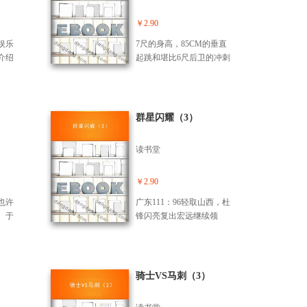
蒂纳
只要他还驾驭着红焰烈
著名
马，就没有人可以掉以轻
￥2.90
任
心。舒马赫破了蒙扎纪录
娱乐
7尺的身高，85CM的垂直
时南
积分领先竞争对手蒙托亚3
介绍
起跳和堪比6尺后卫的冲刺
、也
分。积分咬得紧争夺白热
新
速度。在身体素质方面，
夫建
化舒马赫誓言要夺冠。
奥运
他可以说是亚洲*的，即使
口的
藏头
跟美国黑人长人相比，也
年合
开幕
是中上水准，无论弹跳、
群星闪耀（3）
呈
速度、爆发力都及其优
客串
异，而在球探时常诟病的
读书堂
人。
力量方面，在进入国家
之
队，接受欧化的身体训练
。世
方案后也有很大增强。目
￥2.90
郭跃
前他的卧推数据是80-100公
也许
广东111：96轻取山西，杜
黄健
斤，每组10-12次，每次训
、于
锋闪亮复出宏远继续领
言比黄
练4-5组；同时他的腿部力
们的
跑；易建联参加选秀去NB
球赢
量也有很大增强，作为240
国足
A会打破目前CBA的格局
日本姚
磅左右的轻量大前锋，这
境
吗？姚明身价10亿乃大郅1
样的力量素质已经足够。
绿
00倍，易建联19岁已值200
骑士VS马刺（3）
具体地说，他现在力量的*
球迷
万；得分篮板盖帽皆有李
欠缺不是腰腹和腿部，而
中，
群，满意“阿联接班人”处子
是上肢，手臂，手腕。而