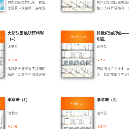
却时而邋遢如流浪汉
传奇人物，希望各位读者
次跟死亡擦身而过！
19次刷新世界纪录，职业
现大连实德队主教练
智慧与成熟处处闪光。NB
人故事，无论是精彩
是严厉而严谨的艺术
能够通过本书领悟他的哲
路上星光熠熠：李小
生涯获37枚金牌，连续五
拉夫人科萨诺维奇，19
A受媒体欢迎阵容出炉姚明
还是幕后滴，均为一
却不失温柔与细腻；
艺和精神，在漫漫人生旅
成龙、许冠文、梁家
年世界排名第1，成为男子
年1月4日出生于塞尔
力压乔丹上榜。
料，生动再现了“一
动物奴，是慷慨的朋
途中永不止步，攀上。
梁朝伟、吴彦祖、陈
单人滑第1位超级大满贯得
亚，作为家中的长子
亿人心”的激情岁月
是生活白痴…… 更
《李小龙技击法》 本书是
春、刘德华、陈可辛
主……羽生结弦总在用一
好学，好奇心、挑战
的流动，更多细节的
一代功夫之王李小龙的存
伟强、徐小明、徐克
个又一个“不可能”刷新着世
强，逐渐养成了火暴
火箭队因姚明而精彩
跨世纪知识城——
忆，本书将带你钩沉
世遗稿，由李小龙遗孀琳
木胜、甄子丹、谢霆
界的认知。这样的他，在
气。科萨32岁开始了
（4）
明星
利·库布里克背后的
达女士和《黑带》杂志创
周杰伦、李宇春、昆
退出竞技舞台后，将会走
足球教练生涯。1983
读书堂
读书堂
始人水户上原整理而成，
伦蒂诺等，本书将披
向何方？ 《苍炎4：无限
始执教南斯拉夫诺维
凝聚了一代功夫之王李小
多不为人知的背后交
篇》记录了羽生结弦从202
队，1987年任费伊弗
龙毕生的武学精要。全书
例如作为成龙大哥香
0年至今的完整心路历程：
队主教练。1997年在
￥2.00
￥2.90
共分四个部分，从基本功
个私人助理，为何后
从北京冬奥会上载史册的4
的贝尔格莱德红星队
休斯敦火箭因有了姚明而
容国团是广东省中山
训练、技法训练、实践技
没头没脑积了20年恩
A挑战，到宣布不再参与竞
职。这一年夏天经当
精彩，众多的中国球迷则
人，1937年出生在香
术、自卫术四个方面全面
大家会在字里行间发
技比赛，转型成为职业滑
斯拉夫国家队主教练
因拥有姚明的火箭而多了
一个工人家庭。他小
而详尽地展示了李小龙独
导演泪腺发达，感性
冰选手；从东京巨蛋的化
是科萨恩师的波斯科
一份牵挂和期待。
就喜爱体育运动，常
创的截拳道技战术体系，
热心助人，经常参与
冰为舞，到不断突破自
议，与正处于保级关
亲所在的工联会海员
可谓当今世界上经典、权
举，他希望以生命影
我，以表演者之姿持续追
武汉红桃K队签了半
部打乒乓球。由于他
威的截拳道专著和训练教
李章诛（1）
命，用具备疗愈能量
李章诛（2）
逐无限。羽生结弦在书中
同。
好学，球艺提高很快。
材。 本书中介绍的技法动
影去回馈社会。当各
亲自讲述了这段在沉静中
6年，他代表香港队
作皆配有世面上极为罕见
读完他的自传后，望
坚定前行的旅程——不仅
读书堂
读书堂
加完第23届世界乒乓
李小龙真人示范照片，让
周边弱势社群更加关
是运动员生涯的总结，更
标赛的日本队进行对
读者在阅读时如获李小龙
伸出更多的援手。
是一个灵魂成长的轨迹。
赛，一举击败了刚获
￥2.90
￥2.90
亲身指导。本书自1977年