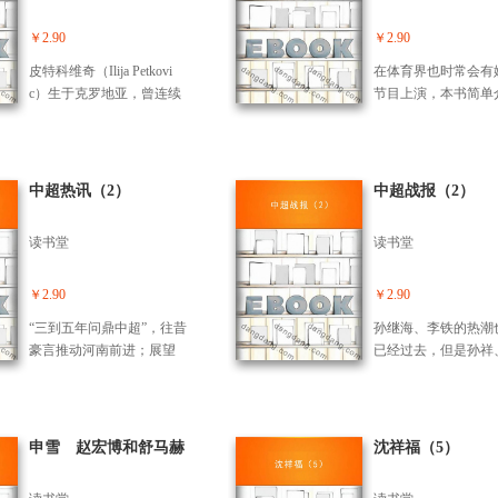
队，1987年任费伊弗
队主教练。1997年在
￥2.90
￥2.90
的贝尔格莱德红星队
皮特科维奇（Ilija Petkovi
在体育界也时常会有
职。这一年夏天经当
c）生于克罗地亚，曾连续
节目上演，本书简单
斯拉夫国家队主教练
六年占据前南斯拉夫国家
这些体娱圈内的八卦
是科萨恩师的波斯科
队的主力位置。
闻，周笔畅试唱林夕
议，与正处于保级关
歌曲陈少琪妙手嵌入
武汉红桃K队签了半
诗。张艺谋披露奥运
中超热讯（2）
中超战报（2）
同。
式56个民族艺术都将
现。姚明应周杰伦邀
读书堂
读书堂
角色娱乐圈瞄准小巨
田亮有意加盟《倾城
爱》何洁电影引期待
￥2.90
￥2.90
乒赛中国女乒选拔赛
“三到五年问鼎中超”，往昔
孙继海、李铁的热潮
总排名力压张怡宁。
豪言推动河南前进；展望
已经过去，但是孙祥
翔变身“希腊战神”扬
中超上半年余下比赛，裴
大宝，董方卓、郑智
金甲要帅。福原爱输
恩才说争取再赢两场；中
春天也已来临。在中
人气郭焱评价其为“
超联赛球迷两级分化，有
球落叶凋零的国内环
明”。
火爆的就会有冷清的；中
中，滋生出来的这缕
申雪 赵宏博和舒马赫
沈祥福（5）
超首轮球迷大批回归，龙
色，蔓延生长。中国
王次有了成就感；足协套
在近留洋军团的表现