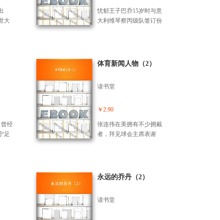
村，
西巨星里瓦尔多被巨大足
出
忧郁王子巴乔15岁时与意
球市场吸引有意来华办
世大
大利维琴察丙级队签订份
学。
国字
正式合同。1998年6月4
86
日，巴乔以210万美元的转
执教
会费加盟国际米兰。2000
和天
年9月14日，巴乔自由转会
体育新闻人物（2）
助朴
到布雷西亚。巴乔是球迷
4年
的宠儿，米兰市出版的体
读书堂
率队
育报不久前进行了一次民
霸杯
意测验，谁是球迷心中的
97
宠儿，得票多的是巴乔，
￥2.90
学成
意大利一妇女机构评选意
，曾经
张连伟在美拥有不少拥戴
术委
大利足坛十大美男子活
宁足
者，拜见球会主席表谢
26日
动，巴乔仍被选为。
洪礼*
意；为奥运梦想重新聚
今，1
也被
首，中国三剑客已“人剑合
夺得该
尊称
一”；中国围棋两少年引发
000
员。
轰动，日本媒体盛赞“中国
永远的乔丹（2）
军。
狮”；美媒体预测易建联05
教练。
年当探花，需谨防步大郅
读书堂
后尘；李铁已是英超转会
抢手货，有望加盟曼城相