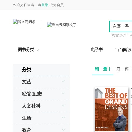
欢迎光临当当，请
登录
成为会员
搜索热词：
图书分类
电子书
当当阅读
销 量
好 评
分类
文艺
经管/励志
人文社科
生活
教育