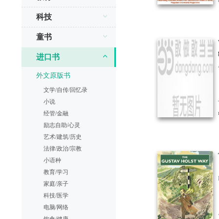
科技
童书
进口书
外文原版书
文学/自传/回忆录
小说
经管/金融
励志自助/心灵
艺术/建筑/历史
法律/政治/宗教
小语种
教育/学习
家庭/亲子
科技/医学
电脑/网络