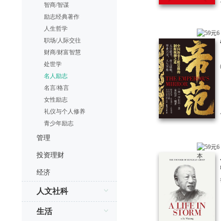
智商/智谋
励志经典著作
人生哲学
职场/人际交往
财商/财富智慧
处世学
名人励志
名言/格言
女性励志
礼仪与个人修养
青少年励志
管理
投资理财
经济
人文社科
生活