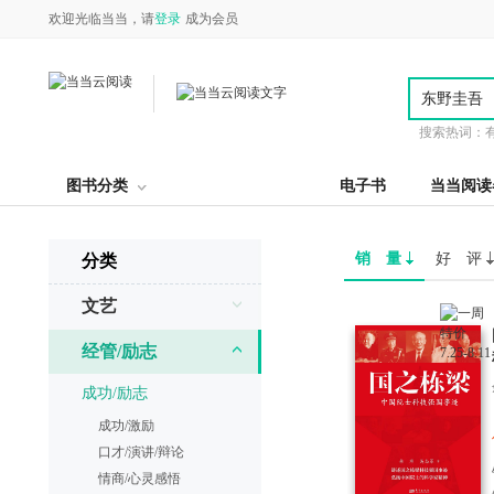
欢迎光临当当，请
登录
成为会员
搜索热词：
图书分类
电子书
当当阅读
销 量
好 评
分类
文艺
经管/励志
成功/励志
成功/激励
口才/演讲/辩论
情商/心灵感悟