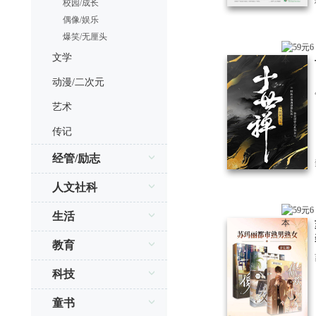
校园/成长
偶像/娱乐
爆笑/无厘头
文学
动漫/二次元
艺术
传记
经管/励志
人文社科
生活
教育
科技
童书