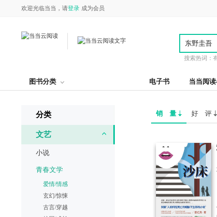
欢迎光临当当，请
登录
成为会员
搜索热词：
图书分类
电子书
当当阅读
销 量
好 评
分类
文艺
小说
青春文学
爱情/情感
玄幻/惊悚
古言/穿越