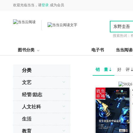
欢迎光临当当，请
登录
成为会员
搜索热词：
图书分类
电子书
当当阅读
销 量
好 评
分类
文艺
经管/励志
人文社科
生活
教育