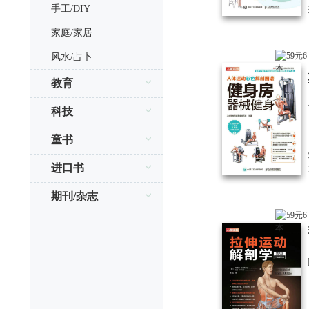
手工/DIY
家庭/家居
风水/占卜
教育
科技
童书
进口书
期刊/杂志