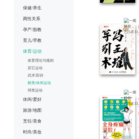
保健/养生
两性关系
孕产/胎教
育儿/早教
体育/运动
体育理论与规则
其它运动
武术/田径
棋类/休闲运动
球类运动
休闲/爱好
旅游/地图
烹饪/美食
时尚/美妆