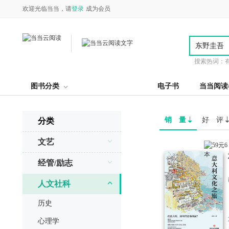
欢迎光临当当，请
登录
成为会员
搜索热词：
图书分类
电子书
当当阅读
销 量
好 评
分类
文艺
经管/励志
人文社科
历史
心理学