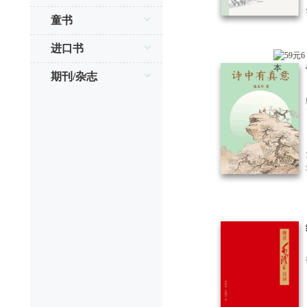
童书
进口书
期刊/杂志