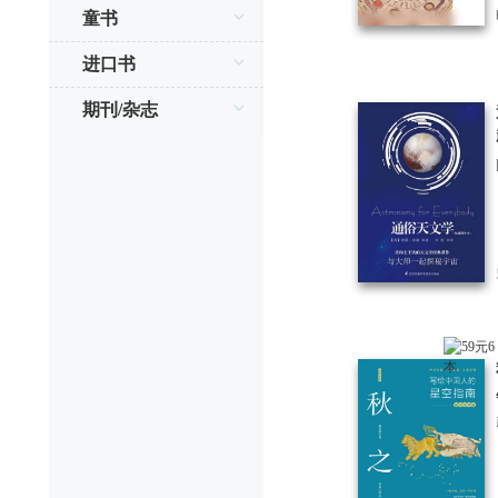
童书
进口书
期刊/杂志