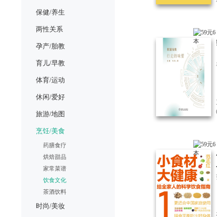
保健/养生
两性关系
孕产/胎教
育儿/早教
体育/运动
休闲/爱好
旅游/地图
烹饪/美食
药膳食疗
烘焙甜品
家常菜谱
饮食文化
茶酒饮料
时尚/美妆