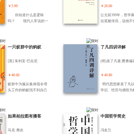
号、文字等方面存在的疏
版图书特别收录《袁
￥5.99
￥26.00
误。至于钱穆先生全集的
居士传》《云谷先大
你知道什么是逻辑
公元前399年，哲学
内容以及钱宾四先生全集
传》《云谷禅师授袁
吗？ 现代人常说的一
拉底被传讯，说他不
编辑委员会的注解说明
功过格》，以飨读者
个词汇就是逻辑，但逻辑
邦诸神，引新的精灵
等，新校本保留原貌。
到底是什么？是电视剧中
事，败坏青年。苏格
神探长达1分钟的分析，还
在由500人组成的陪
是以“因为”和“所以”为关联
前作了著名的申辩。
一只蚁群中的蚂蚁
了凡四训详解
词的句子呢？逻辑遍布在
辩并没有挽救苏格拉
我们的生活中，但大多数
性命，他*后被判处
[英] 朱利安·巴吉尼
(明)袁了凡著;费勇编
人对它都没有一个清晰的
苏格拉底之死和耶稣
认知。而演绎法作为逻辑
死，为西方文明下了
学中ZUI基本、ZUI常用的
基本色调。而苏格拉
￥40.60
￥49.80
方法之一，也因此一直保
死之所以成为西方哲
蚁群中为服从集体指令埋
明代思想家袁了凡
持着模糊的形象。 本
上的核心事件，首先
头工作的蚂蚁找不到自己
学识、经历与感悟为
书是一本专为中国人造的
功于柏拉图的《苏格
的生命意义。集体的发展
基，谆谆讲授“我命
逻辑科普书。作者通过70
的申辩》。 本书包
和进步固然重要，但对每
由天”的道理。行善
个有趣的事例，从演绎法
部分内容,一个是北
一个个体而言，我们都需
善果——以世心劝人
的原理、推导、论证到应
吴飞教授据希腊文翻
要找到自己存在的重要性
善、谋求磊落的生活
如果柏拉图有播客
中国哲学简史
用，带领读者逐步认识并
柏拉图的《苏格拉底
和价值。 生命的意义究竟
《了凡四训》堪为一
掌握演绎法，识破现实生
辩》,并作了很多注释
是什么？这个问题曾吸引
久弥新的生活方式手
活中的伪逻辑，感受逻辑
解文本很有帮助；第
马克·弗农
冯友兰
无数伟大哲学家深入探
费勇教授从立命之学