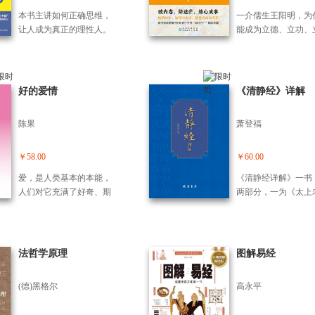
种就发生在你身边的非逻
本强调，每个人都能通过
却都各言其说，认同
辑思维形式，带你精彩无
本书主讲如何正确思维，
一介儒生王阳明，为
锻炼和适当的方法来培育
识少，差异和指责多
比的逻辑世界，体会妙趣
让人成为真正的理性人。
能成为立德、立功、
他们的创造力。他倡导读
道不能明晰，反而变
横生的思维交锋，跨过无
本书是一部面向广大读
三不朽的圣人？为什
者应该通过实际行动和开
加叵测，“恍兮惚兮”
处不在的逻辑陷阱，让你
者，尤其是青少年读者的
成为曾国藩、梁启超
放的思维方式来激发内在
名家注解的白话译本
沉醉其中，欲罢不能。
逻辑学入门书。作者从日
藤博文、稻盛和夫等
的创新潜能。 此外，
少，难以满足读者的
常生活的小事入手，分析
名人共同的心灵导师
好的爱情
《清静经》详解
本书也讨论了创意思维的
望。
日常生活中的思维过程，
世无数阳明心学的践
商业应用，强调创造性问
从而引出逻辑学的基本原
者，为什么也能走出
题解决对于现代商业和管
陈果
萧登福
理。本书深入浅出，注重
人生，成就辉煌事业
理实践的重要性。他通过
推理训练，浅显易懂。
是因为他们无一例外
提供具体的例子和策略，
握了解决人生问题的
￥58.00
￥60.00
说明了如何在职场中有效
——阳明心学。 阳
地利用创造力来提升效率
爱，是人类基本的本能，
《清静经详解》一书
集儒、释、道三家之
和实现创新。 因此，
人们对它充满了好奇、期
两部分，一为《太上
成，强调即理、知行
本书不仅是一本关于个人
待、困惑。爱情又是人类
说常清静妙经》研究
一、致良知，是500
发展的书籍，它还深入探
最美好的情感之一，我们
为该经译注。译注仍
国人精妙的神奇智慧
讨了创造力如何影响和改
一生都在与“爱”相处，
《清静经今注今译》
书用通俗易懂的语言
善我们的工作和生活，并
与“爱情”磕磕绊绊。面对爱
旧。研究方面，是将
法哲学原理
图解易经
阳明心学的传世典籍
为读者提供了一系列可操
情，人们常感困惑常说“我
余年来参加学术研讨
习录》，深浅出地阐
作的技巧和启示。
已经不期待爱情了”。准确
发表于期刊论文的著
明心学的核心理念，
(德)黑格尔
高永平
地说，是已经不敢奢望与
加以整理，去其复重
让今天的读者轻松领
某个人发生纯粹的爱情。
成。 宋元以来内丹修
明心学知行合一的智