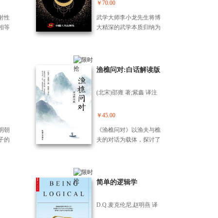
《阴
他在早期验证了命数的
￥70.00
自
等三
准确性，后来进一步通晓
能
射性
武学大师李小龙先生将博
书，
了命数的由来，知道人们
人
相等
大精深的武学本质归纳为
经是
可以掌握自己的未来，改
作者王
伸出
简单的攻和防，攻即进
《清
造自己的命运曾国藩对
并新
120
攻，防为防守，并由此创
，由
《了凡四训》为推崇，读
条连
立了截拳道；而我则是从
个次
后改号涤生，“涤者，取涤
明心
将全
包罗万象的国学中提炼了
渔樵问对:白话解读版
道体
其旧染之污也；生者，取
的认
宅都
两个主题，谋与养，谋乃
门，
袁了凡之言：‘从前种种，
基
巽、
谋略，养为修养，并由此
颐
譬如昨日死；从后种种，
(北宋)邵雍 著;紫鑫 译注
个方
提出了明谋正养思想。
主
譬如今日生也。’”并将其列
之以中
为子侄的一本人生智慧之
￥45.00
宋代理
书。时至今日，《了凡四
训》仍然是脍炙人口、滋
明朝
《渔樵问对》以渔夫与樵
育身心的杰作。 香港
子的
夫的对话为载体，探讨了
中华道德学会赞美袁了凡
亲身
字宙生成、阴阳变化、人
以“改造命运的精神，创造
运的
性善恶、治世之道等诸多
自己的幸福，以及社会、
努力
哲学命题。 全书通过简洁
国家，乃至全人类的光明
立命
凝练的问答，将深奥的哲
简单的逻辑学
前途”，称此书是创造幸福
善之
学道理融入生动的生活场
的宝典。袁了凡及其《了
，被
景，以自然之理喻人事之
D.Q.麦克伦尼,赵明燕 译
凡四训》对提高人们的道
上的善
理，以天地之道明处世之
德素质、改造社会产生了
”。本
道。从对自然现象的解