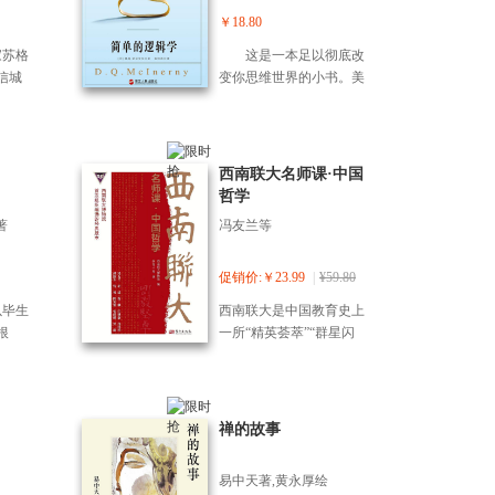
重大影响。在宗教界，在
了凡
读，到对社会规律的剖
￥18.80
日、韩、美、澳以及东南
师
析，邵雍以其*的智慧，揭
家苏格
这是一本足以彻底改
亚等地，袁了凡享有极高
了凡
示了事物发展的内在逻
信城
变你思维世界的小书。美
的声誉，目前有几十个专
。
辑。 这部著作不仅是了解
之
国著名逻辑学家、哲学教
门的研究机构。
北宋理学思想的重要窗
拉底
授D.Q.麦克伦尼，将一门
口，更能启发读者以辩证
审团面
宽广、深奥的逻辑科学以
思维看待世界，在现实生
但申
贴近生活、通俗易懂、妙
西南联大名师课·中国
活中领悟人与自然、人与
底的
趣横生的语言娓娓道来。
哲学
社会的相处智慧，感受中
死刑。
它既没有刻板的理论教
国古代哲学的独特魅力。
著
冯友兰等
之
条，也不是正规的教科
两个
书，而是一本必不可多得
底之
的现实指南。正如著名行
促销价:￥23.99
|
¥59.80
学史
为学家孙路弘所说：《简
以毕生
西南联大是中国教育史上
要归
单的逻辑学》就如一场及
根
一所“精英荟萃”“群星闪
拉底
时雨，一本治愈社会疾病
由我不
耀”的大学。在抗战烽火之
含三个
的宝典，的确是应该人手
事、得
中，闻一多、朱自清、陈
京大学
一册。 作者在书中告
向
寅恪、钱穆、雷海宗、冯
译的
诉我们，生活中，逻辑无
，
友兰、费孝通、王力、吴
禅的故事
的申
处不在。无论我们是有意
部历
大猷、任继愈等一众名
,对理
还是无意，逻辑无时不在
册。
师，组成西南联大“教育天
二部
服务于我们的生活。然而
易中天著,黄永厚绘
、改
团”，为国家和民族培养了