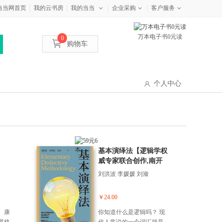
当当网首页
我的云书房
我的当当
企业采购
客户服务
万本电子书0元读
0
购物车
个人中心
基本演绎法【逻辑学权
威专家联合创作,南开
大学教授作序推荐。一
刘洪波 李媛媛 刘潋
本专为中国人打造的逻
辑科普书!】
￥24.00
、康
你知道什么是逻辑吗？ 现