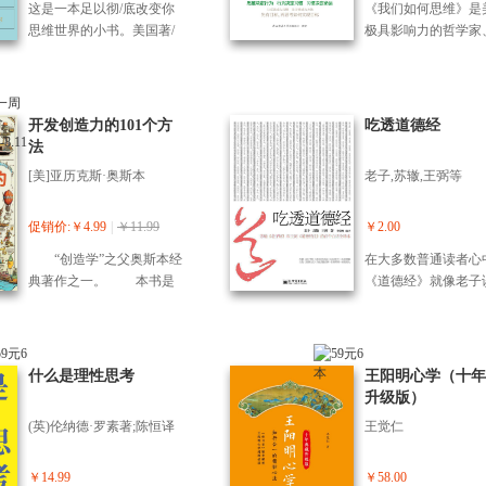
角，你就能撞见那个更通
这是一本足以彻/底改变你
《我们如何思维》是
的原则和技巧，对纵横家
多个层面进行了深入
透的自己。
思维世界的小书。美国著/
极具影响力的哲学家
学说的理论构建做出了重
析，涵盖了儒家、道
名逻辑学家、哲学教授D.
育家约翰·杜威的经
要贡献。它提供的智慧与
学派的伦理观、哲学
Q.麦克伦尼，将一门宽
著作，也是现代教育
谋略至今仍对现实生活中
宗教观，并深入探讨
广、深奥的逻辑科学以贴
论、思维科学领域的
的方方面面有着指导意
些哲学理念对个人及
近生活、通俗易懂、妙趣
之作，自问世以来，
开发创造力的101个方
吃透道德经
义。
道德行为产生的深远
横生的语言娓娓道来。它
影响着全球教育界与
法
响。
既没有刻板的理论教条，
成长领域。本书系统
[美]亚历克斯·奥斯本
老子,苏辙,王弼等
也不是正规的教科书，而
了人类思维本质与批
是一本必不可/多得的现实
思维的实践方法。它
指南。 作者在书中告诉我
剖析了思维的过程、
促销价:￥4.99
|
￥11.99
￥2.00
们，生活中，逻辑无处不
与方法，还结合大量
“创造学”之父奥斯本经
在大多数普通读者心
在。无论我们是有意还是
案例，生动阐述了如
典著作之一。 本书是
《道德经》就像老子
无意，逻辑无时不在服务
养科学思维习惯与解
一本专注于培养个人创造
道一样，是中华文明
于我们的生活。然而逻辑
题的能力。而提出， 
力的指南。这本书提供了1
本、抽象、深刻的哲
到底是什么，也许并没有
性思维”是优化认知
01种方法来激发和提升读
础，同时又兼具自然
太多的人有很清楚的概
路径，可引导读者培
者的创意思维能力。奥斯
的美感。事实也是如
什么是理性思考
王阳明心学（十年
念。作者以其简练而又充
我审视、深度思考的
本在书中详细探讨了创造
但也正因为如此，《
升级版）
满趣味的笔触，将逻辑学
力，从而帮助人们在
性思维的重要性，并给出
经》成为诸子百家中
活化为一种艺术，从它的
生活、学习与工作中
(英)伦纳德·罗素著;陈恒译
王觉仁
了具体的实践建议，以帮
难懂的一本书。自《
基本原理，到论证，到非
理性、高效的思维体
助读者在日常生活中应用
经》流传以来，从古
逻辑思维的根源，再到28
这些创意技巧。 奥斯
《道德经》的译注很
￥14.99
￥58.00