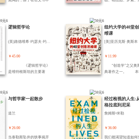
熏陶的，除了在语文书中
德、柏拉图、罗素、
零散的逻辑知识，几乎没
尔等30位哲学家的生
有得到良好的逻辑学训
事和哲理故事，他们
练。尽管人们经常随口
己的经历与哲思，交
说，“你这话不合逻辑”，但
一部简明有趣的西方
逻辑哲学论
纽约大学的40堂
实际上“不合逻辑”的地方比
史。在这里，苏格拉
维课
比皆是。甚至在很多公文
化身“弹幕机”，教你
(英)路德维希·约瑟夫·约翰·维特根斯坦著;黄敏译
[美]亚历克斯·奥斯本
和政策表达中，我们也能
婆术”反杀杠精；萨
经常看到不合逻辑的现
伏娃的“放式关系”，
象。 好的逻辑训练固然不
重新认识爱情；第欧
￥45.00
￥11.99
能增加一个人的科学或人
扛着破陶缸，教你看
《逻辑哲学论》
“创造学”之父奥
文知识，但它可以让我们
费主义”陷阱……这
是维特根斯坦的主要著
典著作之一。 本
知道自己的结论是否“合
家不端架子、不甩书
作，也是逻辑实证主义的
讨了如何利用想象力
理”，既可以避免自己的
把“高不可攀”的哲学
早期重要著作。在早期分
升生活质量和职业成
错，也可以避免他人强加
满人情味。阅读本书
析哲学运动中被奉为经
在书中，奥斯本强调
给自己的“真理”谬误。所谓
将借助哲学思辨，冲
典。作者从"世界时一切发
感驱动的重要性，他
与哲学家一起散步
经过检视的人生:
的“真理”，从来都不是你说
知枷、锁重构思维版
生的事情"到"对于不可说
为，情感驱动是自发
格拉底到尼采
是，它就是的。 殷海光先
锻造智慧锋芒，成为
的，人们必须报以沉默"的
无论是基于饥饿、恐
生这本小书，固然只涉及
会思考、有智慧的人
道兰
詹姆斯•米勒
论述，都成功地为世界划
爱情还是野心。他建
逻辑学的部分知识，但作
学家才是人间最清醒
定了一个界限。书中所提
每个人都应该始终鼓
为入门还是够了。为了成
子手，毕竟，能用逻
到的"原子事实"、"事
考和表达创意。他认
￥26.00
￥36.00
为一个自由的、有辨别力
哭你的人，也一定能
态"、"对象"等概念以及这
通过努力，每个人的
和独立思考能力的人，学
笑着活下去！
当泰勒斯坠井的轶事揭开
我们都渴望知道如何