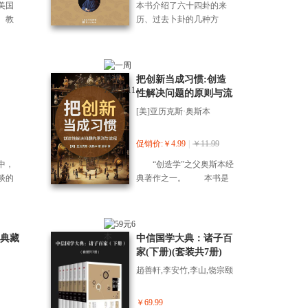
书重新向所有关注生死、
美国
本书介绍了六十四卦的来
益加剧的中国社会以启
分
人类那样为幸福努力。他
善恶、苦难与意义问题的
、教
历、过去卜卦的几种方
迪。 众多专家、媒体推
家等
在书中通过剖析一系列与
人们展现了哲学的价值。
典教育
法、《易经》与五行、干
荐。创新工场CEO李复：
观与
猫相关的故事，展示了猫
理
支、《河图》《洛书》的
作为一名医生，阿图·葛文
了这
在*环境下的适应能力和对
奠基
配合运用等；阐释了《系
德关注的是医疗的局限以
社会
生活的热爱，启发人们思
深刻
传》所揭示的人生和历史
及人的尊严。作为凡人，
把创新当成习惯:创造
影
考如何像猫一样更好地生
个人
哲学；详细讲解了乾卦、
我们都将面对人生的终，
性解决问题的原则与流
活。他以猫的视角向我们
阐述
坤卦、屯卦、需卦的卦
《好的告别》给我们重要
程
发出了好好生活的十条忠
[美]亚历克斯·奥斯本
判性
名、卦辞、爻辞，以及解
的启示。刘瑜：原《新
告，如不要在痛苦中寻找
不仅
释它们的《彖辞》、《象
知》杂志主编苗炜：希望
意义、不要将生活视为故
逻辑
辞》、《文言》，以之为
促销价:￥4.99
|
￥11.99
大家有机会能看看阿图·葛
事等，为我们提供了一种
实际
例，示范六十四卦的研究
文德医生的著作，他能帮
减轻生活重负、享受当下
中，
“创造学”之父奥斯本经
何培
方法；说明了《序卦》排
助我们更好地理解医学，
生活的启示。这本书不仅
谈的
典著作之一。 本书是
决问
列六十四卦的理由，等
知道医学的局限和可能。
是对猫的深情观察，更充
根
奥斯本撰写的一本关于创
“反思
等。
畅销书作家马尔科姆·格拉
满了哲学思考，启发人们
学基
意思维的书。奥斯本是广
的关键
德威尔：阿图·葛文德令人
在复杂世界中找到简单纯
神秘
告界的领军人物，他也
养自
难忘的精湛之作！。《自
粹的生活方式。
此，
是“头脑风暴”技术的提出
典藏
中信国学大典：诸子百
能
然》杂志：难得读到这样
道德
者。这本书被认为是创意
家(下册)(套装共7册)
日常
一本发人深省的书。
艰涩
思维领域的重要著作之
构建
趙善軒,李安竹,李山,饶宗颐
道德
一。 书中详细探讨了
系。
至今
创意的重要性以及如何在
多，
科学、职业生涯、领导力
￥69.99