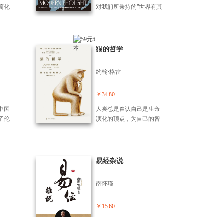
并提
讲述了一个个伤感而发人
简化
对我们所秉持的"世界有其
思维
深省的故事，对在21世纪
医生开
合理性"的信念发起了挑
细介
变老意味着什么行了清
家们
战。从中世纪的宗教裁判
力做
醒、深的探索。本书富有
谁”以
所到以奥斯维辛集中营为
方法
洞见、感人至深，并为我
值得
代表的当代恐怖主义，从
猫的哲学
问题
们提供了实用的路线图，
题提供
里斯本大地震到广岛原子
提倡
告诉我们为了使生命晚年
带着
弹，本书作者苏珊·奈曼通
时，
的岁月有意义，我们可以
约翰•格雷
 米勒在
过审视人类对恶的认知，
少或
做什么、应该做什么。 作
一书
探索了从启蒙运动初期到
新的
者选择了常人往往不愿面
传记
今天的这三个多世纪里我
￥34.80
书是
对的话题——衰老与死
名哲学
们所经历的蜕变。 无论是
和应
亡，梳理了美国社会养老
中国
人类总是自认自己是生命
的生
用神学话术还是用世俗语
南，
的方方面面和发展历程，
了伦
演化的顶点，为自己的智
同，
言来表述，恶都在挑战着
在个
以及医学界对末期病人的
文化
力与道德而自豪。然而，
将哲
世界的可理解性。它迫使
更大
不当处置。书中不只讲述
地
人的一生又充满焦虑与不
。通
哲学直面一系列根本性问
了死亡和医药的局限，也
宗教
安，总是惶惶不可终日，
不仅
题：在无辜者受难的世界
揭示了如何自主、快乐、
为模
不断追求幸福，却终受困
易经杂说
趣
中，意义何在？当恶被逐
拥有尊严地活到生命的
通过
于未来与意义的牢笼之
一起
一罗列时，对神力或人类
终。书中对“善终服务”“辅
揭示
中。面对此种情况，英国
”。
进步的信仰能否存续？恶
南怀瑾
助生活”“生前预嘱”等一系
教观
哲学家约翰?格雷将视角转
是深刻的还是平庸的？奈
列作者推崇的理念，都穿
会思
向了这个世界的神秘生物
曼指出，正是这些问题推
插在故事中作出了详尽的
 此
—猫。他指出，猫的幸福
￥15.60
动了现代哲学的发展。本
说明，相信会给老龄化日
学的
是默认状态，它们无需像