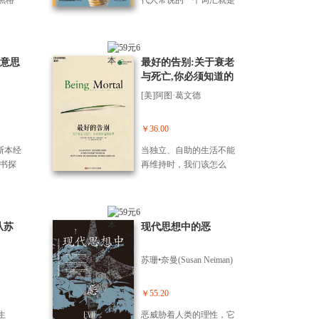
黑格
代人常说的一个词汇就是
活趣
逻辑，但逻辑到底是什
用自
么？是电视剧中神探长达1
织成
分钟的分析，还是以“因
哲学
为”和“所以”为关联词的句
创意思
最好的告别:关于衰老
底将
子呢？逻辑遍布在我们的
与死亡,你必须知道的
用“产
生活中，但大多数人对它
常识
[美]阿图·葛文德
特与波
都没有一个清晰的认知。
能令你
而演绎法作为逻辑学中*基
根尼
本、*常用的方法之一，也
￥36.00
穿“消
因此一直保持着模糊的形
斯本经
当独立、自助的生活不能
些哲学
象。 本书是一本专为中国
书探
再维持时，我们该怎么
袋，
人打造的逻辑科普书。作
来提
办？在生命临近终的时
讲得充
者通过70个有趣的事例，
功。
刻，我们该和医生谈些什
，你
从演绎法的原理、推导、
了情
么？应该如何优雅地跨越
破认
论证到应用，带领读者逐
认
生命的终？对于这些问
从苏
现代思想中的恶
图、
步认识并掌握演绎法，识
的，
题，大多数人缺少清晰的
一个
破现实生活中的伪逻辑，
惧、
观念，而只是把命运交由
。哲
感受逻辑思维的独特魅
苏珊•奈曼(Susan Neiman)
议，
医学、技术和陌生人来掌
的段
力。
励思
控。影响世界的医生阿图·
辑骂
为，
葛文德结合其多年的外科
￥55.20
教你
创造
医生经验与流畅的文笔，
生
恶威胁着人类的理性，它