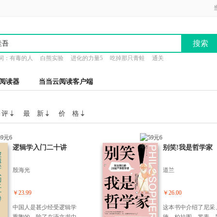
搜索
词：
有毒的人
白熊实验
进化的力量5
吃掉那只青蛙
通关
阅读器
当当云阅读客户端
 评
最 新
价 格
逻辑学入门二十讲
别笑!我是哲学家
殷海光
道兰
￥23.99
￥26.00
中国人是甚少经受逻辑学
这本书中介绍了尼采