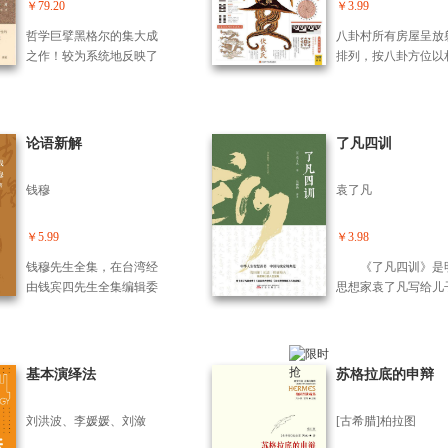
爱过的人，更深切地了解
家，把《道德经》、
￥79.20
￥3.99
髓，修炼内心强大的
什么是孤独。只有真正的
符经》、《清静经》
己，启与生俱来的正
哲学巨擘黑格尔的集大成
八卦村所有房屋呈放
爱，才能治愈真正的孤
经，视为内丹修炼之
量，获得幸福完满的
之作！较为系统地反映了
排列，按八卦方位以
独。人缺爱而生孤独，在
尤其是修性方面，三
生。 本次再版，由
其法律观、道德观、伦理
距离、相同角度向外
孤独中等待爱，又因爱超
常引用的重要经典。
觉仁精心修订全稿，
观等，政治哲学初学之
八条主街，每条主街长
越孤独。这爱，可以是两
静经》在修炼法门上
增《阳明心学简明纲
选，北大、复旦等多名高
0米，每隔360米设一
情相悦的爱情，可以是情
遣欲、静心、清神三
要》，以便读者对阳
校教授强烈推荐；此版本
接八条主街的环路，
论语新解
了凡四训
深义重的友情、亲情，可
第着手，有道生物的
学有一个完整而清晰
采用原上海市社会科学院
村分为八块，所有房
以是对生活的无限热忱，
论，有修仙的实行法
识，奠定一步研究的
教授范扬、张企泰广为流
归入“坎、艮、震、
当然还包括一个人的自爱
其书影响了宋儒周敦
钱穆
袁了凡
础。
传的译本，表述流畅易
离、坤、兑、乾”八
——爱自己，就是在爱生
《太极图说》的无欲
读，既完美还原作品思
位。
活；爱自己，正因为爱自
静，所谓：“圣人定
想，又易于本土读者理
￥5.99
￥3.98
由。 作者陈果抓住了人类
正仁义而主静”，对
解。经典弥新，思想常
宿命的共通之处，用哲学
学有深远影响。
钱穆先生全集，在台湾经
《了凡四训》是
青：书中饱含黑格尔对现
思考的方式去梳理、剖
由钱宾四先生全集编辑委
思想家袁了凡写给儿
代性思考的辩证性，有助
析、解惑，帮助读者了解
员会整理编辑而成，台湾
家训。作者以自己的
于提升思考深度，对理解
爱，拥抱爱情，成就自
联经出版事业公司1998年
经历，讲述认识了命
当下社会发展所面临的问
己，最终你会发现：原来
以《钱宾四先生全集》为
真相后，如何靠自己
题及寻找解决方案具有指
长久的爱情，就是一次又
题出版。作为海峡两岸出
改变命运。全书包括
基本演绎法
苏格拉底的申辩
导意义。
一次爱上同一个人。
版交流中心筹划引的重要
之学、改过之法、积
项目，这次出版，对原版
方、谦德之效四部分
刘洪波、李媛媛、刘潋
[古希腊]柏拉图
本行了重排新校，审慎订
后世誉为“中国历史
正文中体例、格式、标
书”和“东方励志奇书