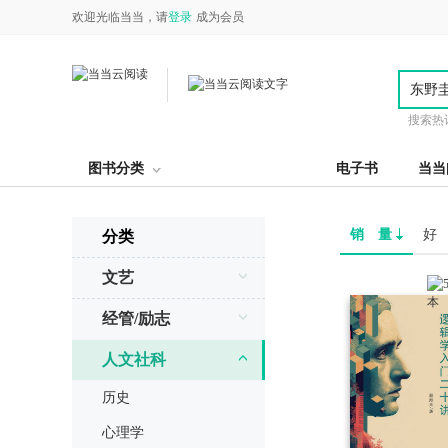
欢迎光临当当，请
登录
成为会员
搜索热
图书分类
电子书
当当
销 量
好
分类
文艺
经管/励志
人文社科
历史
心理学