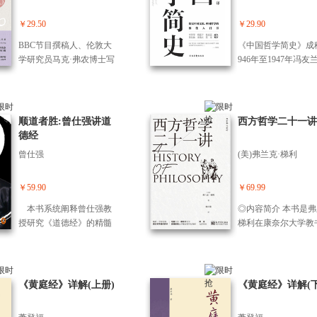
思维的独特魅力。
分是吴飞教授为这个
讨，也曾被蒙提·派森剧团
过之法、积善之方、
译本写的导言，对这
以辛辣幽默的方式解构。
之效中总结出三十三
￥29.50
￥29.90
代经典文本的背景知
事实上，许多人觉得追问
命口诀，提倡通过自
给读者一个较为总体
BBC节目撰稿人、伦敦大
《中国哲学简史》成
生命意义本身似乎带着几
行建立良好的生活来
念；第三部分是吴飞
学研究员马克·弗农博士写
946年至1947年冯友
分浮夸与荒诞——人类的
自己的命运。 *本版
从自己的角度，对柏
给当代人摆脱无力感、活
美国宾夕法尼亚大学
存在背后，真的存在某种
录《云谷大师传》《
的《苏格拉底的申辩
化思维与头脑的哲思指
间，初为中国哲学史
深邃的唯 一终 极意义吗？
凡居士传》
一个相对独立的解读
南！一场古代圣哲“互怼互
讲稿。在20多万字的
在这本书中，朱利安·巴吉
考，特别是对《苏格
捧”的跨时空“连麦”，让你
里，冯友兰先生以中
顺道者胜:曾仕强讲道
西方哲学二十一讲
尼给出了否定答案。他认
的申辩》中哲学与政
捧腹大笑又扶额沉思，为
学的精神、背景、主
德经
为，生命并不存在单一的
间的关系的理解。第
跨过每个人生之“坎”找到*
学家及主要流派的变
意义，但我们可以通过多
曾仕强
(美)弗兰克·梯利
分尤其重要，是中国
舒服的姿态！
发展为主线，简要梳
种方式在现实世界中寻获
自觉地用西方古典思
中国哲学的发展历史
意义。通过将虚无缥缈、
理解现实处境、逐渐
了古今中外的相关知
￥59.90
￥69.99
玄妙深奥的“生命意义”之
中国自身的问题的一
并融了对中国传统思
问，转化为一系列更具
本书系统阐释曾仕强教
◎内容简介 本书是弗
试。
文化、智慧等方面的
体、更贴近现实的追问“什
授研究《道德经》的精髓
梯利在康奈尔大学教
解。是迄今为止西方
么赋予了生命的目的与价
要义，围绕《道德经》的
编写的教材，初版于19
解、研究中国哲学的
值？”，巴吉尼精辟地剖析
核心概念——“道”展，通
年，全书分为希腊哲
是世界各地许多大学
了六种常见答案：帮助他
过 解读“道法自然”“顺道而
中古哲学、近代哲学
中国哲学课程的教材
人、服务人类、保持快
为”等《道德经》十大经典
分，从古希腊哲学写
《黄庭经》详解(上册)
《黄庭经》详解(下
乐、获得成功、珍惜当下
命题，为读者梳理《道德
国实证主义哲学，对
以及解放心灵。他经由严
经》的缘起、主旨和概
时期的哲学观、哲学