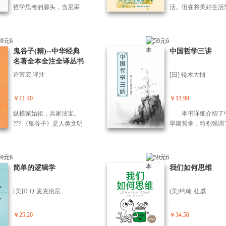
些概念的确切含义以及它
力都可以得到提升，
点逻辑学知识总是好的
哲学思考的源头，当尼采
活。但在将美好生活
们之间的关系，大半个世
供了一系列提升创意
——哪怕只是为了跟人吵
在山间疾走时的狂想催生
为 10 个简单步骤或
纪以来一直就该书研究者
的方法。 书中详
架呢！
出灵感风暴，当苏格拉底
具的处方之前，哲学
悉心探讨的问题。维特根
绍了如何为提升创造
街头辩论的锋芒刺破世俗
就已经为关于“我们是
斯坦在这本书中否定因果
准备，如何通过各种
假象——他们都在用脚步
及“什么样的生活才
鬼谷子(精)--中华经典
中国哲学三讲
律，断言逻辑和数学的命
发散思维，寻找解决
激活思想。翻开这本书
过”这样的根本性问
名著全本全注全译丛书
题都是重言性质的，所有
的新途径。例如，他
让，25位哲学家将带你甩
了引人入胜的答案。
中华书局出品
哲学史上争论的问题都是
在寻找问题解决方案
许富宏 译注
[日] 铃木大拙
掉书斋的沉闷，来一场酣
这些问题，詹姆斯 ?
无意义的，哲学的任务只
通过修改、增加、减
畅淋漓的思维漫步。 你将
《经过检视的人生》
是对语言行逻辑分析，即
重新排列元素来激发
见证第欧根尼如何用“躺
中，以简短而生动的
￥11.40
￥11.99
日常语言的明确化。
想法。 总之，本
平”姿态嘲讽虚荣，听克尔
形式介绍了 12位著
一本关于系统地培养
纵横家始祖，兵家法宝。
本书详细介绍了
恺郭尔呐喊“成为自己”的心
家的生平事迹，他们
用创意思维的实用指
??? 《鬼谷子》是人类文明
早期哲学，特别强调
声，陪卢梭在漂泊中寻找
活丰富多彩且各不相
它适用于每一个希望
“轴心时代”产生的一部奇
理和道德观念在中国
自由的真相……这里没有
但相似的是，他们都
人和职业生活中实现
书，其思想内容十分丰
和哲学发展中的重要
艰深的理论，只有鲜活的
学作为一种生活方式
发展的人。
富，涵盖了哲学、政治
位，同时深入剖析了
人生选择。他们的故事令
过阅读这本书，读者
学、军事学、心理学、社
对中国社会思想及行
简单的逻辑学
我们如何思维
世人看清：真正的哲学从
可以读到哲人的生活
会学、文学、情报学等多
式的深远影响。作者
来不是高入云端的理论，
事，也可以跟随作者
种学科，是一部可以被广
深入探讨中国哲学，
而是每一步都在重塑自我
思考“我们该如何生活
[美]D·Q·麦克伦尼
(美)约翰·杜威
泛解读的著作。《鬼谷
了道德、伦理以及宗
的生活态度。系好鞋带，
子》提出了“捭阖”、“反
念是如何塑造中国社
让这些*清醒的头脑陪你走
应”、“内揵”、“飞箝”、“忤
想和行为模式的。
￥25.20
￥34.50
一段路——或许下一个转
合”、“揣摩”等游说和谋略
外，本书还对中国哲