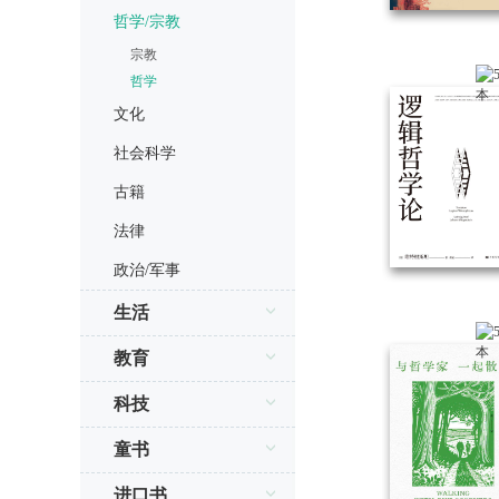
哲学/宗教
宗教
哲学
文化
社会科学
古籍
法律
政治/军事
生活
教育
科技
童书
进口书