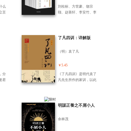
和共
以及个人关系中发挥创
什么
刘桂标、方世豪、饶宗
，大
意。奥斯本强调，每个人
立言
颐、赵善轩、李安竹、李
得更
都具备想象力和创造力，
么能
山、何志华、陈秉才编写
，并且
而这些能力可以通过一系
、伊
的《诸子百家(共14册)》
很
列方法得到培养和提高。
中外
(精)》主要囊括“中信国学
期
在本书中，他详细探讨了
？后
大典”诸子思想学说的14册
了凡四训：详解版
可能抑制创造性的因素，
行
图书：《论语》《孟子》
以及如何通过系统化的过
精彩
《老子》《庄子》《墨
程来培养创意思维。
（明）袁了凡
？这
子》《孙子兵法》《韩非
奥斯本的这本书对后来的
地掌
子》《大学？中庸》《荀
创新和问题解决理论产生
利器
子》《管子》《列子》
￥5.45
了深远的影响，成为了当
明心学
《鬼谷子》《商君书》
时若干大学和大型企业实
，分
《了凡四训》是明代袁了
大
《吕氏春秋》。套书精选
施创意教育的一本经典教
老君
凡先生所作的家训，以此
合
儒家、道家、墨家、名
材。它不仅适用于广告
，一
来教戒他的儿子袁天启，
年来中
家、法家、兵家、纵横家
业，也适用于任何需要创
沿承
在这部书中，袁了凡以其
。本
等先秦学术的重要经典，
新和创造性解决方案的领
之
毕生的学问与修养，融通
解读
进行编选、译注、导读，
域。
二十
儒道佛三家思想，用自己
明謀正養之不屑小人
《传
带领读者聆听“轴心时代”的
会及
的亲身经历，结合大量真
释阳
不错音，感受思想的碰撞
作，
实生动的事例，告诫世人
旨在
和启迪。
余林茂
所
不要被“命”字束缚手脚，要
悟阳
炼
自强不息，改造命运。
慧精