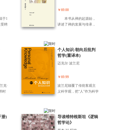
中文
逻辑到底是什么，也许并
谦德
大批杰出人才，孕育出西
个古
没有太多的人有很清楚的
则立
南联大精神。在纪念抗战
￥69.00
识，
概念。作者以其简练而又
我修
胜利80周年之际，为传承
的概
充满趣味的笔触，将逻辑
稿于1
本书从禅的起源始，
改变
中华优秀文化、弘扬西南
教授
学活化为一种艺术，从它
兰受聘
讲述了禅的发展与传承，
特别收
联大精神、展现名师的学
拉图
的基本原理，到论证，到
期
描写了其从古流传至今在
袁了
术风采，西南联大博物馆
》的
非逻辑思维的根源，再到2
课程
人们的生活与思想中的的
首次组织编选了这套丛
和思
8种就发生在你身边的非逻
篇幅
衍变，穿插着有趣和耐心
书。丛书内容均选自西南
拉底
辑思维形式，带领我们这
国哲
寻味的公案故事，充满哲
个人知识:朝向后批判
联大名师的经典文章或课
治之
个精彩无比的逻辑世界，
要哲
思。 易中天老师运用
哲学(重译本)
程讲义，按不同主题分为
三部
体会妙趣横生的思维交
迁和
诙谐幽默的语言，配合国
十册。本丛书不仅承载了
迈克尔·波兰尼
学者
锋，跨过无处不在的逻辑
理了
画大师黄永厚的精彩画
各位名师的思想成果，也
想来
陷阱，让你沉醉其中，欲
，通
作，引据神话传说与真实
能让读者感受到西南联大
回归
罢不能。
识，
史料，灵活运用古代文豪
￥69.99
知识分子群体卓尔不群的
个尝
想、
与禅师的对话，解释了生
独立人格操守，以及在民
兰克·
波兰尼颠覆了传统客观主
理
活中司空见惯的常识及俗
族危亡之际为中华赓续文
书时
义科学观，把“人”作为科学
人了
语的出处，它们都与禅拥
脉的执着和坚守。
14
参与的主体，用一种新的
书，
有着密切的关系。让我们
学、
思维方式，通过对人文社
教授
了解禅是什么，理解禅文
三部
会科学与自然科学几乎所
。
化和禅意，感悟禅的美
到美
有门类知识的考察，批判
册)
导读维特根斯坦《逻辑
妙。
每个
了客观主义的知识观，通
哲学论》
流派
过对知识的隐默性、分立