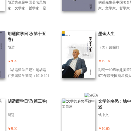
天才也有错误和缺的真实
地理解季羡林的思想
胡适先生是中国著名思想
胡适先生是中国著名
射出整个中国近现代高等
纂与民族精神》；（
人物。 读了唐德刚笔下的
解他的为人处世之道
家、文学家、哲学家，是
家、文学家、哲学家
教育发展历程。不仅详述
《学术史沉思录》。
胡适，你可以和他握手寒
写的，书中收录了其
上世纪中国有影响力的学
上世纪中国有影响力
清华大学前期领袖人物如
了陈其泰教授三十余
暄，笑语谈辩，不知夜之
处世哲学思想，包括
者之一。胡适先生毕生提
者之一。胡适先生毕
周诒春、曹云祥、罗家伦
的研究成果，对中国
将尽，人之将老。
合一，内外兼修”“道
倡民主、自由和理性思
倡民主、自由和理性
等的功过得失，还涉及与
和文化作了深发掘和
章，为国楷模”“勤于
想，正是这样的思想帮助
想，正是这样的思想
梅贻琦同时代的蔡元培、
胡适留学日记(第十五
墨金人生
释，在多个学科领域
不问收获”“畅意抒怀
许多青年树立自主自由的
许多青年树立自主自
张伯苓、胡适、梁启超、
卷)
拓性贡献，具有重要
地阔”“情满胸怀，重
人格，形成独立思考、尊
人格，形成独立思考
陈寅恪、吴宓等诸多教育
术价值和理论价值。
胡适
（美）彭赐灯
生”等
重事实的思维方式，成为
重事实的思维方式，
学术界大师级人物。全书
文澜学术思想评传》
具有民主和科学素养的
具有民主和科学素养
视界宏阔高远，构思精
《陈其泰史学萃编》
人。胡适先生一生著述宏
人。胡适先生一生著
￥9.99
￥19.18
深，材料翔实，笔墨酣
六本，2000年曾由北
富，尤其是在文学、哲
富，尤其是在文学、
畅，读之感怀深思、嗟叹
书馆出版社出版。范
《胡适留学日记》是胡适
彭院士1965年赴美留
学、史学、考据学、教育
学、史学、考据学、
不已。
是当代杰出的史学家
在美国留学期间（1910-191
970年获美国斯坦福
学、红学等方面，著有多
学、红学等方面，著
以几十年的潜心努力
7）所写的日记和杂记，共
士学位，2006年被遴
部优秀作品。本套丛书按
部优秀作品。本套丛
中国古代史和近代史
分为20卷，记述了胡适早
美国国家工程院院士
照学术分类重新编排，如
照学术分类重新编排
都撰成享有盛名的史
年的文学主张和其思想演
书他讲述了去海外留
哲学、文学、史学、英文
哲学、文学、史学、
累计印数达数百万册
变的轨迹、读书经历，他
道路上的困难以及在
胡适留学日记(第三卷)
文学的乡愁：钱中
著作、日记、书信等，共
著作、日记、书信等
育了一代又一代的读
对当时社会时事的观察分
求学的过程中遇 到的
述
计44卷。每类中凡已刊作
计44卷。每类中凡已
他在史学理论上也有
析和思考，以及与朋友间
折，展现了他求学之
品，按发表时间编排，未
品，按发表时间编排
胡适
钱中文
的建树。作者撰著本
的交往、书信往来存稿
的艰辛以及坚定的信
发表或未查明确切时间作
发表或未查明确切时
旨趣为：一、由于有
等，内容十分丰富，涉及
本书是彭锡灯的自传
品酌予处置。 《胡适留学
品酌予处置。 《胡
老的生平和学术活动
中国近现代的思想学术、
文并茂地讲述了他的
￥9.99
￥10.65