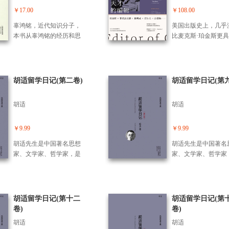
贵的历史旧照和文献资
本书是向清华大学11
练，也有走向成功的挫折
￥17.00
￥108.00
料，呈现了一幅中国共产
校庆献礼的图书之一
与经验，反映了一个中年
党筚路蓝缕奠基立业的恢
辜鸿铭，近代知识分子，
美国出版史上，几乎
才起步的小编，成长为资
宏画卷，见证了中国共产
本书从辜鸿铭的经历和思
比麦克斯·珀金斯更
深翻译出版家的经历。书
党百年党史和中国社会变
考出发，描述了辜鸿铭的
色彩、更像谜一般的
中重现了作者与出版界高
迁。
生平历程及思想精髓，重
物。他发现了菲茨杰
层、知名学者、出版同
塑了辜鸿铭的哲学理念，
德、海明威、沃尔夫
行、以及媒体朋友等交徃
意在澄清众人对他的误
位伟大的文学天才，
胡适留学日记(第二卷)
胡适留学日记(第九
的众多故事，特别是还收
解，由此客观公正地看待
发作者写出其*佳作
有多封钱锺书先生首次披
他的思想，并从中找出适
力而闻名。在三十多
露的中英文信件，并公杨
胡适
胡适
合当代人参考的学说理
职业生涯中，他致力
绛先生写给作者的全部来
念，意在把辜鸿铭放入时
找时代新声、培养青
信，以及一些珍贵的照
代环境之下去看，让人真
者，单枪匹马地挑战
￥9.99
￥9.99
片。从中既可丰富对文坛
正了解他并积极推崇中国
人固定下来的文学品
历史的了解，又享有阅读
胡适先生是中国著名思想
胡适先生是中国著名
文化。
掀起了20世纪美国文
故事的乐趣。
家、文学家、哲学家，是
家、文学家、哲学家
一场革命，并改写了
上世纪中国有影响力的学
上世纪中国有影响力
辑”这一职业的角色
者之一。胡适先生毕生提
者之一。胡适先生毕
杰拉德称珀金斯为“
倡民主、自由和理性思
倡民主、自由和理性
同的父亲”，海明威
想，正是这样的思想帮助
想，正是这样的思想
胡适留学日记(第十二
胡适留学日记(第
人与海》题献给他以
许多青年树立自主自由的
许多青年树立自主自
卷)
卷)
意。他是作者们“矢
人格，形成独立思考、尊
人格，形成独立思考
的朋友”，将天赋贡
胡适
胡适
重事实的思维方式，成为
重事实的思维方式，