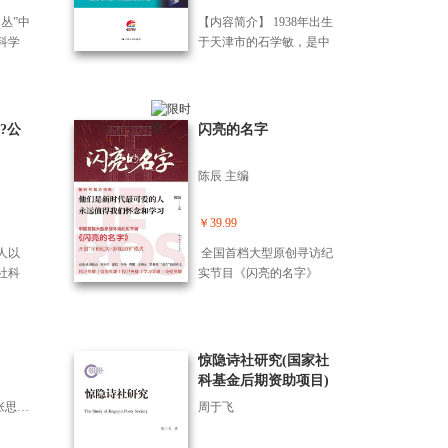
191
生活细节的描述，包括年
易，
年的真实生活和思想状
活。
复杂经历，以及他们对生
日记，
轻人的自喜、夸大、野
丛”中
【内容简介】 1938年出生
爬梳
态。不仅是研究胡适的珍
活的热爱、对学问的追求
录了
心、梦想，可以看作是胡
科学
于天津市的石学敏，是中
期做
贵资料，也是研究当时社
和对信念的坚守。
演变
适留学时的自传了。
名学
医、针灸学专家，中国工
于历
会的宝贵资料。
及对
传，透
程院院士，国医大师。现
老的
针砭
诚讲
代中国针灸奠基人，国家
与论
些日
长
授衔针灸学专家。石学敏
?公
闪亮的名字
般的
史和
从70年代初开始研究世界
记述
本书
公认的三大疑难病之一的
陈辰 主编
乏
术研
中风病（脑梗死、脑出
真实
学艺
血）的针灸治疗，创立“醒
的青
，更
脑开窍”针刺法，开辟了中
￥39.99
状
族发
风病治疗新途径。本书为
人以
全国首档大型原创寻访纪
的珍
说，
记录石学敏一生的传记。
社科
实节目《闪亮的名字》
时社
，也
从石学敏的为学经历、中
和创
以“走访纪实 影视化演
史和
医研究案例、临床经验等
社科
绎”的模式，每期透过真实
角度，用心、严谨地记录
军”，
寻访、场景再现、人物再
了石学敏先生为医学领域
现的形式，立体讲述一位
惊隐诗社研究(国家社
做出的杰出贡献。书中多
时代英雄的故事。《闪亮
科基金后期资助项目)
幅珍贵的老照片，生动、
的名字》同名图书由英雄
形象地记录了石学敏的医
王浒;史宗恺;张其锟;张思敬;钮友杰;唐杰;解红岩
周于飞
们的故事、演员的演绎体
学实践。
会和节目组的寻访札记等