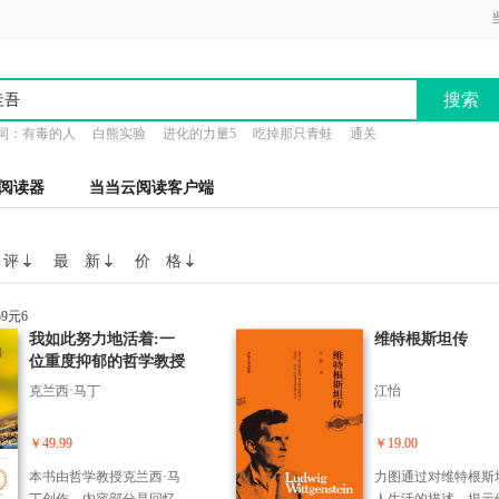
搜索
词：
有毒的人
白熊实验
进化的力量5
吃掉那只青蛙
通关
阅读器
当当云阅读客户端
 评
最 新
价 格
我如此努力地活着:一
维特根斯坦传
位重度抑郁的哲学教授
的自我救赎
克兰西·马丁
江怡
￥49.99
￥19.00
本书由哲学教授克兰西·马
力图通过对维特根斯