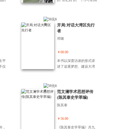
他的
的‘传记热’的一个小小的表
之间
现。这四十年的生活可分
幅介绍
作三个阶段，留学以前为
学思
一段，留学的七年为一
门讨论
段，归国以后为一段。”这
开局:对话大湾区先行
象”。
是胡适先生在序言中自己
者
的总结。 胡适四十自述
邓璐
可谓是中国自传文学的“破
天荒”之作。这是胡适生前
亲笔撰写的自传，从“我的
￥68.00
诞生（母亲订婚）”出发，
生平
本书以深度访谈的形式讲
着年少求学、海外留学，
不仅
述了追逐梦想、建设大湾
学识不断精，思想上也越
，更
区、实现人生更高价值的
来越成熟，终于在四十之
报
大湾区先行者们的鲜活故
前“逼上梁山”，来了一场轰
对国
事。对话嘉宾包括：“共和
轰烈烈的“文学革命”。拥有
学大
国勋章”获得者、中国工程
范文澜学术思想评传
鲜明的胡式风格，整本书
且本
院院士钟南山，全国青联
(陈其泰史学萃编)
行文冷静，不煽情，不夸
了重
副主席、香港霍英东集团
张，不做作，不隐瞒，不
陈其泰
晚汤
副总裁霍启刚，深圳特区
回避。追随胡适先生的笔
在他
四十年四十人、招商银行
触，看他和自己的少年对
生的
原行长马蔚华等多位大湾
￥56.00
话，他与自己的青年博
出版
区的行业领军人物，他们
弈，他为自己的未来指
仰，
《陈其泰史学萃编》共九