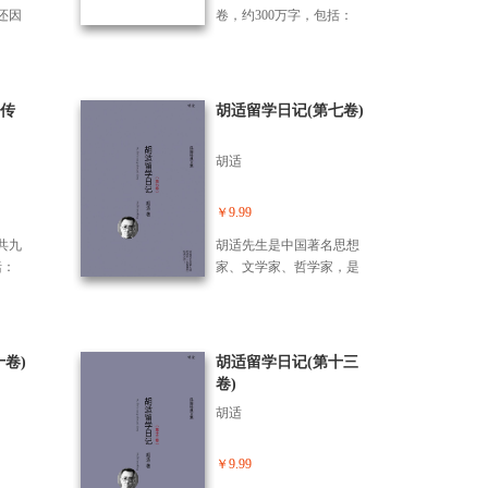
版以
既是主流正能量代言人，
导，让我们从书中感悟生
还因
卷，约300万字，包括：
增补
也是新时代创新精神当之
命的美好，活出自己精彩
（一）《史学与中国文化
的一
无愧的践行者。本书充分
的人生。
朴素，
传统》；（二）《史学与
。
展现了守望家国情怀、振
了这
民族精神》；（三）《清
兴中华的风范，将吸引更
因为
代春秋公羊学通论》；
传
胡适留学日记(第七卷)
多的追梦人参与到粤港澳
难的时
（四）《再建丰碑：班固
大湾区建设中。
掉自
与<汉书>》；（五）《梁
胡适
书，
启超评传》；（六）《范
生的
文澜学术思想评传》；
中国
（七）《中国近代史学的
￥9.99
。跟
历程》；（八）《历史编
共九
胡适先生是中国著名思想
悟人
纂与民族精神》；（九）
括：
家、文学家、哲学家，是
静的
《学术史沉思录》。汇集
文化
上世纪中国有影响力的学
于人
了陈其泰教授三十余年来
学与
者之一。胡适先生毕生提
：“能
的研究成果，对中国史学
《清
倡民主、自由和理性思
他人
和文化作了深发掘和阐
；
想，正是这样的思想帮助
卷)
胡适留学日记(第十三
性
释，在多个学科领域作出
班固
许多青年树立自主自由的
卷)
。能
拓性贡献，具有重要的学
《梁
人格，形成独立思考、尊
着
术价值和理论价值。 《范
胡适
《范
重事实的思维方式，成为
己着
文澜学术思想评传》是
；
具有民主和科学素养的
好
《陈其泰史学萃编》的第
学的
人。胡适先生一生著述宏
￥9.99
家更好
六本，2000年曾由北京图
史编
富，尤其是在文学、哲