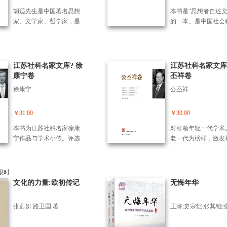
日记》是胡适1910年到191
日记》是胡适1910年到
料极为分散，查找不
文化教育、内政外交、社
生，包括他的爱情生
7年留美期间所写的日记，
7年留美期间所写的
胡适先生是中国著名思想
本书是“思想者自述文
作者尽可能收集，经
会变迁等许多方面，不仅
共分为17卷，完整记录了
共分为17卷，完整记
家、文学家、哲学家，是
的一本。是中国社会
考核后予以记载，以
是研究胡适个人，也是研
胡适先生早期的思想演变
胡适先生早期的思想
上世纪中国有影响力的学
院荣誉学部委员、著
到资料翔实，并忠实
究整个近现代中国的珍贵
历程、文学新主张以及对
历程、文学新主张以
者之一。胡适先生毕生提
者钱中文唯yi一本自
史事实。二、探讨范
资料。 胡适留美早期
当时国内和国际形势针砭
当时国内和国际形势
倡民主、自由和理性思
过这本自传，作者真
生平及学术思想轨迹
的日记多是流水账，但由
时弊的思考。虽然这些日
时弊的思考。虽然这
想，正是这样的思想帮助
述了他鲜为人知的成
江苏社科名家文库? 徐
述其史学成就并重。
江苏社科名家文库
于具有连贯性，读来并不
记多是短暂、流水账般的
记多是短暂、流水账
许多青年树立自主自由的
史、风雨兼程的成功
康宁卷
丕祥卷
觉枯燥。后来的札记则真
记录方式，但因连续记述
记录方式，但因连续
人格，形成独立思考、尊
烛照人生的心灵史。
实坦白地记下一个青年人
徐康宁
公丕祥
的方式读来并不觉得乏
的方式读来并不觉得
重事实的思维方式，成为
不仅展现了作者对学
的私人生活、内心生活及
味，且这本日记足以真实
味，且这本日记足以
具有民主和科学素养的
究的矢志不渝，对文
思想演变的过程，有很多
的反应一个心怀理想的青
的反应一个心怀理想
人。胡适先生一生著述宏
术和理论探索的热爱
￥31.00
￥30.00
生活细节的描述，包括年
年的真实生活和思想状
年的真实生活和思想
富，尤其是在文学、哲
投射出其对现实和民
轻人的自喜、夸大、野
本书为江苏社科名家徐康
对引领年轻一代学术
态。不仅是研究胡适的珍
态。不仅是研究胡适
学、史学、考据学、教育
展命运的关注。可以
心、梦想，可以看作是胡
宁作品与学术小传。评选
老一代为榜样，激发
贵资料，也是研究当时社
贵资料，也是研究当
学、红学等方面，著有多
本书是钱中文的自传
适留学时的自传了。
表彰“江苏社科名家”是江苏
专业人才的工作热情
会的宝贵资料。
会的宝贵资料。
部优秀作品。本套丛书按
是那一代文人的思想
省委、省政府授予江苏社
造活力，继续推江苏
照学术分类重新编排，如
精神史。
科理论界领军人才*荣誉、
强省建设，造“社科苏
哲学、文学、史学、英文
推社科强省建设，造“社科
具有一定的意义。
文化的力量:欧初传记
无悔年华
著作、日记、书信等，共
苏军”的重要举措。徐康宁
计44卷。每类中凡已刊作
长期从事国际贸易、产业
品，按发表时间编排，未
张蔚妍 路卫国 著
分工及区域经济方面的研
发表或未查明确切时间作
究，本卷由学术小传、代
品酌予处置。 《胡适留学