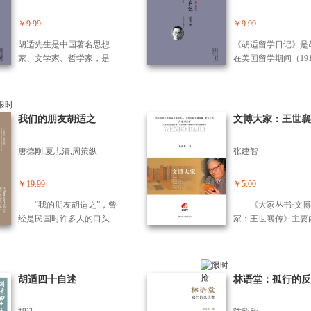
者，与他们共渡难关
具有民主和科学素养的
具有民主和科学素养
展他们的写作事业。
人。胡适先生一生著述宏
人。胡适先生一生著
￥9.99
￥9.99
一位文学编辑，珀金
富，尤其是在文学、哲
富，尤其是在文学、
认为是无法超越的，
胡适先生是中国著名思想
《胡适留学日记》是
学、史学、考据学、教育
学、史学、考据学、
他始终坚持自己的信
家、文学家、哲学家，是
在美国留学期间（1910
学、红学等方面，著有多
学、红学等方面，著
书属于作者。 著名
上世纪中国有影响力的学
7）所写的日记和杂
部优秀作品。本套丛书按
部优秀作品。本套丛
家、普利策奖得主A.
者之一。胡适先生毕生提
分为19卷，记述了胡
照学术分类重新编排，如
照学术分类重新编排
特·伯格凭借大量一
倡民主、自由和理性思
年的文学主张和其思
哲学、文学、史学、英文
哲学、文学、史学、
料，引人入胜地再现
想，正是这样的思想帮助
变的轨迹、读书经历
我们的朋友胡适之
文博大家：王世襄
著作、日记、书信等，共
著作、日记、书信等
金斯非凡的一生。20
许多青年树立自主自由的
对当时社会时事的观
计44卷。每类中凡已刊作
计44卷。每类中凡已
上半叶美国文学出版
人格，形成独立思考、尊
析和思考，以及与朋
品，按发表时间编排，未
品，按发表时间编排
唐德刚,夏志清,周策纵
张建智
的中心和现场，编辑
重事实的思维方式，成为
的交往、书信往来存
发表或未查明确切时间作
发表或未查明确切时
重要作家交往合作的
具有民主和科学素养的
等，内容十分丰富，
品酌予处置。 《胡适留学
品酌予处置。 《胡
内幕，《了不起的盖
人。胡适先生一生著述宏
中国近现代的思想学
￥19.99
￥5.00
日记》是胡适1910年到191
日记》是胡适1910年到
比》《太阳照常升起
富，尤其是在文学、哲
文化教育、内政外交
7年留美期间所写的日记，
7年留美期间所写的
“我的朋友胡适之”，曾
《大家丛书·文博
《天使，望故乡》等
学、史学、考据学、教育
会变迁等许多方面，
共分为17卷，完整记录了
共分为17卷，完整记
经是民国时许多人的口头
家：王世襄传》主要
学杰作诞生的始末，
学、红学等方面，著有多
是研究胡适个人，也
胡适先生早期的思想演变
胡适先生早期的思想
禅。他的名望之高、人缘
包括：西清王氏、西
格生动精彩、充满悬
部优秀作品。本套丛书按
究整个近现代中国的
历程、文学新主张以及对
历程、文学新主张以
之好、影响之大可见一
氏、负笈燕京、西行
讲述中得以还原。本
照学术分类重新编排，如
资料。 胡适留美
当时国内和国际形势针砭
当时国内和国际形势
斑。 这二十余篇回忆
庄、追寻国宝、献身
一位出版人扣人心弦
哲学、文学、史学、英文
的日记多是流水账，
时弊的思考。虽然这些日
时弊的思考。虽然这
文章出自唐德刚、夏志
宫、盗宝冤案、“五七
胡适四十自述
学传记，也是一个时
林语堂：孤行的反
著作、日记、书信等，共
于具有连贯性，读来
记多是短暂、流水账般的
记多是短暂、流水账
清、周策纵等诸多大家，
涯、十年浩劫、开明
肖像，“一部叹为观
计44卷。每类中凡已刊作
觉枯燥。后来的札记
记录方式，但因连续记述
记录方式，但因连续
他们或为亲炙弟子，或为
具研究之先河等。
化史力作”（《纽约
品，按发表时间编排，未
实坦白地记下一个青