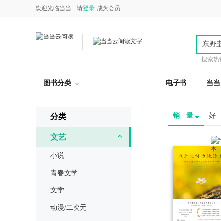
欢迎光临当当，请
登录
成为会员
搜索热
图书分类
电子书
当当
销 量
好
分类
文艺
小说
青春文学
文学
动漫/二次元