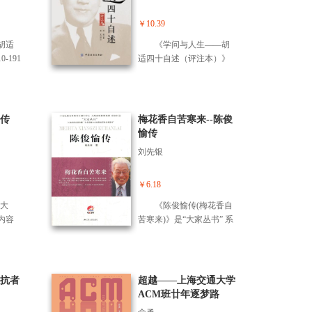
，发
的私人生活、内心生活及
的
等，内容十分丰富，涉及
作为
思想演变的过程，有很多
述宏
中国近现代的思想学术、
￥10.39
斯被
生活细节的描述，包括年
哲
文化教育、内政外交、社
然而
轻人的自喜、夸大、野
胡适
《学问与人生——胡
教育
会变迁等许多方面，不仅
条：
心、梦想，可以看作是胡
-191
适四十自述（评注本）》
有多
是研究胡适个人，也是研
传记作
适留学时的自传了。
记，共
一书为“民国大先生”经世书
书按
究整个近现代中国的珍贵
 司各
适早
系之一。《四十自述》是
，如
资料。 胡适留美早期
手资
想演
胡适生前亲笔撰写的记录
英文
的日记多是流水账，但由
了珀
，他
其早年经历和心路历程的
传
梅花香自苦寒来--陈俊
，共
于具有连贯性，读来并不
世纪
察分
自传，也是中国现代传记
愉传
刊作
觉枯燥。后来的札记则真
*炽热
友间
文学的名篇之作。本书
，未
实坦白地记下一个青年人
刘先银
人与
稿
中，胡适回顾了自己童
间作
的私人生活、内心生活及
细节
涉及
年、少年与青年时代的人
适留学
思想演变的过程，有很多
茨
术、
生经历，全面总结了自己
￥6.18
191
生活细节的描述，包括年
》
、社
早年的心路成长历程。
日记，
轻人的自喜、夸大、野
大
《陈俊愉传(梅花香自
等文
不仅
《学问与人生——胡适
录了
心、梦想，可以看作是胡
内容
苦寒来)》是“大家丛书” 系
在伯
是研
四十自述（评注本）》一
演变
适留学时的自传了。
清王
列之一，由刘先银编著。
念的
珍贵
书评注者以青年人的独特
及对
李
《陈俊愉传(梅花香自
书是
早期
视角对胡适的《四十自
针砭
故
苦寒来)》讲述了： 陈俊愉
的文
但由
述》进行独到的点评，努
些日
”生
祖籍安徽，出身于官宦人
代的
抗者
超越——上海交通大学
并不
力从早年的胡适寻觅中老
般的
式家
家，生在天津， 长在南
止的文
ACM班廿年逐梦路
则真
年的胡适，从西化的胡适
记述
京，从小喜爱花卉。读大
时报书
年人
发现传统文化影响下的胡