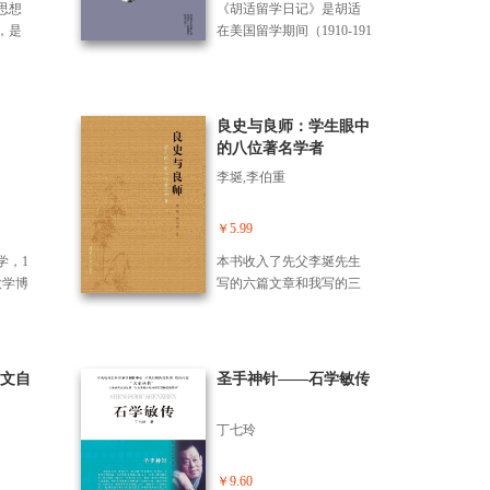
，了
书馆出版社出版。范文澜
思想
《胡适留学日记》是胡适
九）
学、史学、考据学、教育
所编
是当代杰出的史学家，他
，是
在美国留学期间（1910-191
汇集
学、红学等方面，著有多
八大
以几十年的潜心努力，在
的学
7）所写的日记和杂记，共
年来
部优秀作品。本套丛书按
“天人
中国古代史和近代史领域
生提
分为18卷，记述了胡适早
史学
照学术分类重新编排，如
德文
都撰成享有盛名的史著，
思
年的文学主张和其思想演
阐
哲学、文学、史学、英文
耕耘，
累计印数达数百万册，教
帮助
变的轨迹、读书经历，他
良史与良师：学生眼中
作出
著作、日记、书信等，共
，天高
育了一代又一代的读者，
由的
对当时社会时事的观察分
的八位著名学者
的学
计44卷。每类中凡已刊作
义人
他在史学理论上也有卓越
、尊
析和思考，以及与朋友间
 《范
品，按发表时间编排，未
李埏,李伯重
的建树。作者撰著本书的
成为
的交往、书信往来存稿
是
发表或未查明确切时间作
旨趣为：一、由于有关范
的
等，内容十分丰富，涉及
的第
品酌予处置。 《胡适留学
老的生平和学术活动的资
述宏
中国近现代的思想学术、
￥5.99
京图
日记》是胡适1910年到191
料极为分散，查找不易，
哲
文化教育、内政外交、社
文澜
7年留美期间所写的日记，
学，1
本书收入了先父李埏先生
作者尽可能收集，经爬梳
教育
会变迁等许多方面，不仅
，他
共分为17卷，完整记录了
大学博
写的六篇文章和我写的三
考核后予以记载，以期做
有多
是研究胡适个人，也是研
，在
胡适先生早期的思想演变
选为
篇文章，俱是回忆自己老
到资料翔实，并忠实于历
书按
究整个近现代中国的珍贵
领域
历程、文学新主张以及对
。本
师的文字。这些老师有八
史事实。二、探讨范老的
，如
资料。 胡适留美早期
著，
当时国内和国际形势针砭
学的
位，都是20世纪中国学坛
生平及学术思想轨迹与论
英文
的日记多是流水账，但由
，教
时弊的思考。虽然这些日
美国
上的重要人物。从这些文
文自
述其史学成就并重。
圣手神针——石学敏传
，共
于具有连贯性，读来并不
者，
记多是短暂、流水账般的
挫
章中，不仅可以看到学生
刊作
觉枯燥。后来的札记则真
卓越
记录方式，但因连续记述
路上
对老师的崇敬和爱戴，老
，未
实坦白地记下一个青年人
丁七玲
书的
的方式读来并不觉得乏
念。
师对学生的教诲和关爱，
间作
的私人生活、内心生活及
关范
味，且这本日记足以真实
，图
而且也可以看到中国学者
适留学
思想演变的过程，有很多
的资
的反应一个心怀理想的青
一
在风云变幻的20世纪中的
￥9.60