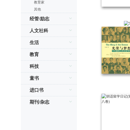
教育家
其他
经管/励志
人文社科
生活
教育
科技
童书
进口书
期刊/杂志