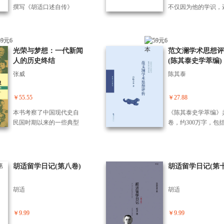
困窘闭塞中合作无间，学
社把汤先生自本书出
见解，假设人有“死亡冲
撰写《胡适口述自传》
不仅因为他的学识，
术、科研、教学取得奇迹
后至逝世期间的故事
动”，这就像吃饭一样，是
时，算自写的一篇短序，
为他的品格。钟敬文
般的成就。抗战胜利后北
至书里，以对汤先生
强烈和根本的心理欲望。
不料下笔即几十万言，结
说：“文学的*境界是
归复校，再到梅贻琦于台
生作一个完整的记录
同时作者向那些正在与毁
果“头”大不掉，只好印成专
季先生的作品就达到
湾筚路蓝缕创建新竹“清华
灭念头斗争的人表明，他
书，独立出版，可以说是
个境界。他朴素，是
光荣与梦想：一代新闻
范文澜学术思想评
大学”——“生斯长斯，吾爱
们并不孤单，这种欲望就
胡适口述历史的缩版。 唐
他真诚。”即使在*困
人的历史终结
(陈其泰史学萃编)
吾庐”，他的一生与清华紧
像其他欲望一样——几乎
德刚先生凭自己的回忆和
候，季羡林也没有丢
密联系在一起。 作者以纪
张威
陈其泰
总是暂时的，也是可以避
日记上的记录，对胡适一
己的良知。他和他的
实手法生动展现了梅贻琦
免的。本书深剖析了作者
生牵惹到的无数问题与纠
不仅是老先生个人一
这位杰出教育家的成长、
重度抑郁的成因、影响以
葛，几乎无所不谈，谈无
写照，也是近百年来
￥55.55
￥27.88
留学及其在动荡岁月执着
及与之斗争的过程，旨在
不快。但又不止于回忆，
知识分子历程的反映
教育的艰难历程。他提出
本书考察了中国现代史自
《陈其泰史学萃编》
让公众消除对一些行为的
他畅谈历史、政治、哲
随季老感受生命、体
并一生奉行“大师论”“通才
民国时期以来的一些典型
卷，约300万字，包
刻板印象，更有同理心地
学、文学以及其他一切胡
生，收获内心安宁平
教育”“学术自由”“教授治
的中外新闻人的命运，其
（一）《史学与中国
看待社会上或身边的相关
适关注的学问，可见作者
力量。季羡林先生对
校”等教育思想和办学理
中包括辛亥革命前后到中
传统》；（二）《史
问题，并鼓励读者战胜一
才气纵横，博学多智，加
生价值说得十分透彻
念，并以忠诚无私、寡言
国来采访的外国记者、抗
民族精神》；（三）
时的痛苦和艰难，找到生
上他古文根底深厚，天性
为国家、为人民、为
沉稳、刚毅仁爱的人格精
战前后活跃在中国舞台上
代春秋公羊学通论》
的希望。
胡适留学日记(第八卷)
胡适留学日记(第十
诙谐，故落笔气势纵横，
着想而遏制自己的本
神，成就了清华之清、联
的美国新闻记者、民国时
（四）《再建丰碑：
妙趣横生。 唐德刚将胡适
的，就是有道德的人
大之大，感染着一代代学
期涌现出来的著名中国留
与<汉书>》；（五）
写得生龙活虎，但又不是
够百分之六十为他人
胡适
胡适
人。 作品分为上下卷，从
美新闻人，以及新中国成
启超评传》；（六）
公式般装饰什么英雄超
想，百分之四十为自
庚子赔款始，追溯了清华
立前后新闻界的“五朵金
文澜学术思想评传》
人。他笔下的胡适只是一
想，就是一个及格的
大学数十年的发生发展
花”。
（七）《中国近代史
￥9.99
￥9.99
个有血有肉、有智慧、有
人。”本书是为让大
史，并在大时代背景下折
历程》；（八）《历