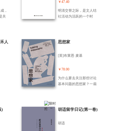
组成，收录真实照片、演
￥47.40
绎场景、寻访花絮等多角
组成，
明清交替之际，是文人结
度照片100余幅，展现英雄
是关
社活动为活跃的一个时
们的事迹和内心的选择。
老校
期，曾经涌现过许许多多
全书是一趟寻找英雄的跋
不懈
的社团。清朝初年以江苏
涉，更是一次找寻初心的
老校
吴江为中心，由苏南浙北
历程。
，有
一批遗民所组成的“惊隐诗
禾人
思想家
文
社”，是当时重要的社团之
者采
一。对“惊隐诗社”的深研
[英]布莱恩·麦基
映了
究，不仅可以为明清文人
国建
结社史研究提供一个重要
献人
的个案，也可以拓展清代
￥78.00
程，
诗歌研究的维度。 《惊隐
为什么要去关注那些讨论
族伟
诗社研究》主要探究了“惊
基本问题的思想家？一扇
勋。
隐诗社”的发展历程，考察
门的如何引起其他门的或
人的
其众多成员的生平事迹，
关闭？ 将哲学置于时代的
全国人
并对诗社的文学创作、理
背景下，作者与当代领衔
届社
论主张以及学术成就等做
哲学家展对话，对谈在20
)
胡适留学日记(第一卷)
京工
出分析和判断，终从文人
世纪占据主流并延续至今
届航
结社和文学史的双重角度
的哲学流派，审视哲学的
大学
出发给予其一个恰当的定
胡适
常规分支，包括道德哲
序。
位。
学、政治哲学、科学哲学