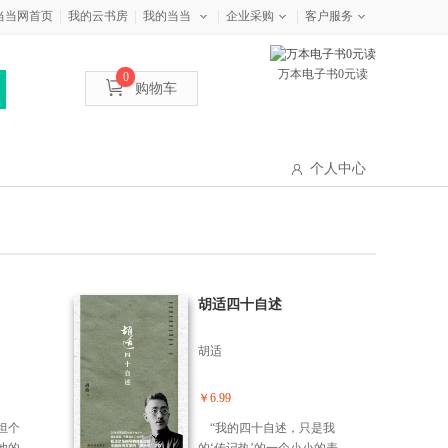
当当网首页
我的云书房
我的当当
企业采购
客户服务
万本电子书0元读
0
购物车
个人中心
胡适四十自述
胡适
￥6.99
坦个
“我的四十自述，只是我