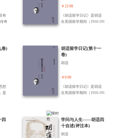
0周年
等，并结合相关历史去理
￥23.99
。
解各流派的最新发展，而
没有
《胡适留学日记》是胡适
发现思想家如何重述问
具传奇
在美国留学期间（1910-191
题，如何看待自由、未来
人
7）所写的日记和杂记，共
以及人生的价值和意义。
拉
分为22卷，记述了胡适早
寻找一条新的思考道路的
等多
年的文学主张和其思想演
尝试必然是摸索性的，这
以激
变的轨迹、读书经历，他
卷)
胡适留学日记(第十一
些一直在路上的思想家 用
品的能
对当时社会时事的观察分
卷)
切身行动告诉我们，不要
年的
析和思考，以及与朋友间
听信权威，而要看看事
胡适
于寻
的交往、书信往来存稿
实，然后自己判断；只有
年作
等，内容十分丰富，涉及
投身于不同于技术性思考
几代
中国近现代的思想学术、
￥9.99
的反思中，才能为自己 定
位，
文化教育、内政外交、社
位。
思想
《胡适留学日记》是胡适
学的
会变迁等许多方面，不仅
，是
在美国留学期间（1910-191
“编
是研究胡适个人，也是研
的学
7）所写的日记和杂记，共
。菲茨
究整个近现代中国的珍贵
生提
分为17卷，记述了胡适早
我们共
资料。 胡适留美早期
思
年的文学主张和其思想演
把《老
的日记多是流水账，但由
帮助
变的轨迹、读书经历，他
十四
学问与人生——胡适四
表敬
于具有连贯性，读来并不
由的
对当时社会时事的观察分
十自述(评注本)
志不渝
觉枯燥。后来的札记则真
、尊
析和思考，以及与朋友间
献给作
实坦白地记下一个青年人
胡适
成为
的交往、书信往来存稿