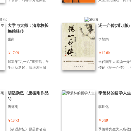
丁创作，内容部分是回忆
人生活的描述，揭示
录，部分是哲学文本，部
生活道路与思想形成
分是行动指南。作为回忆
的密切关系。 大篇
录和哲学的结合体，它带
维特根斯坦前后期哲
有自我帮助类书籍的少许
想的主要内容。 专
大学与大师：清华校长
汤一介传(增订版)
特征。作者在本书中做出
所谓的“维特根斯坦现
梅贻琦传
了一种诚实的尝试，向读
岳南
李娟娟
者展示他的挣扎和逐渐克
服这种思想困扰的历程。
作者用幽默的、亲切的、
￥17.99
￥12.60
推心置腹的口吻与读者交
1931年“九一八”事变后，学
当代国学大师汤一介
谈，他似乎一直在寻找一
生运动迭起，清华园里派
传记《汤一介传》，
些话语想与踏在刀锋上的
系纷争、驱逐校长风潮不
受到读者的广泛好评
人说一说。 本书分为三部
断，梅贻琦临危受命，多
受到各大媒体的争相
分，对应作者人生的三个
方求解，结束了二十年间
道，充分体现出国人
关键阶段。作者考虑了自
校长十易的动荡局面。193
学的重视程度和对国
胡适杂忆（唐德刚作品
季羡林的哲学人生
我毁灭的想法最初渗透人
7年卢沟桥事变爆发，清
师汤一介的敬仰。并
5）
们心理的过程是多么复杂
华、北大、南三校南迁，
书出版不久后便进行
和普遍，在探索自己的体
唐德刚
李世化
于昆明成立西南联合大
印。 今年9月9日
验中：他也描述了知名作
学，梅贻琦任常委会主
一介先生逝世。随后
家和明星的自杀历史。作
席；在他的主持下，三校
的亲朋好友和众多学
￥13.73
￥6.99
为哲学家，马丁提供了有
于战祸频仍、经费短缺、
支持和鼓励下，新华
关弗洛伊德的犀利深刻的
《胡适杂忆》原是作者在
季羡林先生为人所敬