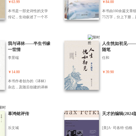
表性学术成果和学术年谱
￥63.99
￥84.00
日记》是胡适1910年到191
组成，展现了徐教授的学
7年留美期间所写的日记，
本书是一部史诗性的文学
本书由160余篇文章
术精华和治学风范。
共分为17卷，完整记录了
传记，生动叙述了一个不
75万字，分上下册，
胡适先生早期的思想演变
忘初心的共产党人的奋斗
于解放战争时期清华
历程、文学新主张以及对
历程。传主欧初（1921—2
友为国家建设与发展
当时国内和国际形势针砭
017）曾是广东人民抗日游
奋斗的真实写照。有
时弊的思考。虽然这些日
队珠江纵队*支队队长，中
友亲自撰写的回忆录
我与译林——半生书缘
人生恍如初见——
记多是短暂、流水账般的
华人民共和国成立后担任
同学校友撰写的怀念
一世情
随笔
记录方式，但因连续记述
广东省委秘书长、中共广
章，也有新闻媒体记
李景端
任和
的方式读来并不觉得乏
州市委书记等职务，既是
写的新闻稿。集中反
味，且这本日记足以真实
忠实执行政令的中国共产
这一代清华人在新中
的反应一个心怀理想的青
党人，又是中国崛起道路
立之后报效祖国、奉
￥14.00
￥39.90
年的真实生活和思想状
的探索者。 本书篇于1921
民的不平凡的奋斗历
本书作者创办的《译林》
态。不仅是研究胡适的珍
年，分为“书剑自铿锵”“探
展示了他们为国家民
杂志，及随后创建的译林
贵资料，也是研究当时社
寻崛起路”“改革风清扬”“大
大事业立下的不朽功
出版社，如今已成为年创
会的宝贵资料。
笔试平章”“但求天下暖”五
他们是那个时代清华
利过亿元的全国知名出版
部分，史诗般地呈现了欧
优秀代表。 本书由
社，综合实力连续7年居全
初的成长历程，让读者感
大原副委员长、1949
国文艺社首位，被媒体称
辜鸿铭评传
天才的编辑(2024版
受到中华民族的命运、中
会系校友彭珮云，北
为出版界的“译林现象”。本
国的发展、中国共产党的
业大学原校长、1950
书是作者伴随“译林”发展过
成熟以及中华文化对人类
空系校友王浒，清华
乐文城
[美]A· 司各特·伯格
程的回顾。全书既有外行
的贡献。本书附有大量珍
党委书记陈旭分别作
办翻译杂志的艰辛和磨