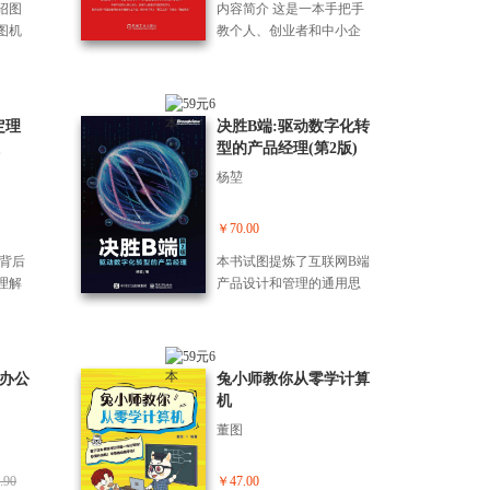
总
更系统，助你持续提升职
10
策略； （2）高质量提问技
绍图
内容简介 这是一本手把手
意领域
键议题，揭示其在高性
5、智谱
和计算方法； 结合新方法
包制
场核心竞争力。 （3）想让
拓展
巧与五环提示词公式，让
图机
教个人、创业者和中小企
程和
能、低资源消耗背后的系
eeda
在股票挖掘平台上的实现
槛实
日常生活更省心、育儿更
宝辅助
AI 精准响应学习需求；
和工
业使用千问创富和增收的
rney
统级工程实现。 然后，聚
具，手把
对股票的操作行实战解
工作
轻松、健康管理更科学? 个
，掌
（3）语文、数学、英语三
了目
实战指南。本书首先详细
像、
焦DeepSeek V3、VL2及开
业务
析。具体内容包括： 基于
（5）
性化旅行方案设计、家居
讲话
大核心学科的 “五步学习
面：
讲解了千问在文本、图
文生视
源推理模型的训练逻辑、
都有
技术分析指标的卖计算方
却找
布局与装修规划、生活应
的方
法”“一题多解” 等实操方
习的
像、视频、数据、智能体5
PT、
定理
推理及优化，涵盖训练策
决胜B端:驱动数字化转
完就
法； 股票时间序列的特征
销文
急方案制定、早教启蒙内
优化PP
案； （4）物理、化学、历
特定
大方面的核心能力及其用
rd与
略、超参数设计、数据构
型的产品经理(第2版)
工作
表示方法； 聚类算法与资
红书
容设计、亲子活动创意策
巧，
史、艺术等多学科的探索
SQL
法，然后重点围绕内容代
、生成
建以及Prefill、Decode等推
本书，
金流向及主力控盘分析；
杨堃
、直播
划、儿童习惯养成与行为
瘦
方法，激发好奇心与创造
ph图平
运营、本地服务、众包接
k接入P
理阶段的深度优化，为构
简部署
筹码分布与筹码分析技
准匹配
引导、升学规划与择校建
程技
力； （5）学习规划、作业
的基
单、短视频/短剧、自媒
情侣头
建*、可扩展的AI系统提供
你的*
术； 财务数据分析与股票
提升
议、个性化健身训练计
辅助数
辅导、错题管理等日常学
、分
体、文案/知识IP、电商7大
￥70.00
。
完整方法论和实战参考。
骤，
的新估值策略； 券商研报
让生活
划、健康饮食与热量管
技
习管理技巧； （6）亲子沟
讲解
赛道讲解了用千问变现的
本书不仅透彻解读技术报
（2）
评级及其有效性分析； 新
其背后
本书试图提炼了互联网B端
划、
理、康复指导与健康预
握数
通、AI 使用公约制定等家
习技
完整打法。 全书共13章，
告，更重视将前沿理论与
自动处
闻文本分类和股吧情感分
理解
产品设计和管理的通用思
、心
防、银发生活辅助与手机
操作、
庭教育优化方案； （7）家
分为三个部分，循序渐进
工业实践相结合，帮助读
，一
析； 行为金融学与股票行
界和A
路和方法，本书一共分为5
、水
教学等20余个生活技巧，
力；
校社协同育人模式与 AI 伦
地讲解了如何将千问从“聊
者理解AI系统构建的本质
的报
为数据分析； 股票交易决
是一本
篇。“概述篇”描述产品经理
巧，
从出行规划到家庭管理，
数据分
理隐私保护原则。 附录提
天工具”升级为“赚钱系
规律与发展趋势，为学术
；
策模型与股票挖掘平台。
者理
的发展历程和演变，以及B
、消
从健康养护到便民服务，
技能，
供操作指南、提示词模
统”。 *部分“千问赚钱新基
界和工业界提供了一条清
客：结
科普
端产品的分类和特，让读
。 每
让千问成为贴心生活管
模、
PT办公
板、家长话术范例与关键
兔小师教你从零学计算
建”(第1章和第2章)：深度
晰、可复现的*能人工智能
工具，让A
趣味
者对互联网产品领域建立
解 +
家，*提升生活幸福感。
业化
词说明，便于随时查阅、
机
拆解千问大模型的核心技
研发路径。
频运营
分算
全面认知。“设计篇”详细讲
”的呈
（4）想深度掌握AI却苦于
宝优化
组合与创新，成为家长
术优势(长文本处理、多模
董图
闭
性与
述B端产品的设计，按照产
拆解
没有进阶路径? 提示词工程
，解锁
的“随身使用手册”。 本书
态统一架构、阿里生态打
融合：
扰伟
品设计的实际流程，依次
程，
系统方法、小红书爆款文
、沟
不仅是一本工具书，更是
通、智能体能力)及其对应
M-5
，带
讲述市场分析、业务调
.90
￥47.00
直白
案智能体搭建、讲话稿写
提升
一份AI时代的家庭教育宣