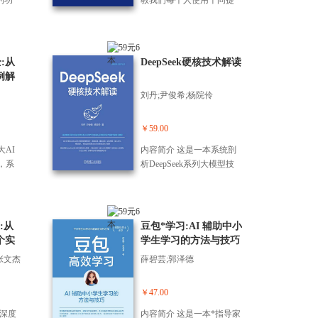
的功
教我们每个人使用千问提
锁豆
高工作效率、学习能力和
技巧，
生活品质的全场景AI实战
长为
指南。为我们系统拆解了
的高
从千问的基本使用、提示
全:从
DeepSeek硬核技术解读
们丰
词撰写到千问在工作、生
例解
包
活、学习中的使用，再到
刘丹;尹俊希;杨院伶
用了就
智能体落地和与其他工具
结成了
集成的完整路径，能帮助
盖工
我们把AI真正变成可复用
￥59.00
乐的
的生产力。 本书作者长期
AI
内容简介 这是一本系统剖
书，你
为工业和信息化部、国家
心，系
析DeepSeek系列大模型技
决以
数据局等提供技术与政策
从基础
术体系与实践路径的专
中总为
研究支撑，并曾在阿里、
2个
著。本书立足于作者在大
头烂
腾讯等大型科技公司任
读者
模型研发一线的深厚积
优
职，深度参与多项*产业标
用
累，结合深度学习、强化
:从
豆包*学习:AI 辅助中小
方
准制定，擅长把复杂概念
第1章
学习、分布式系统与模型
个实
学生学习的方法与技巧
起
拆解成普通人也能照做的
册与使
优化等多领域知识，*阐述
 数据
步骤与范式。 阅读本书，
张文杰
薛碧芸;郭泽德
ek官
DeepSeek在模型架构、训
巧，
你将学会用千问轻松解决
的使用
练推理、基础设施及数据
理，
以下问题： （1）职场中总
ee
工程等方面的核心突破与
￥47.00
助，
为文案、报告、PPT 焦头
PI等。
工程实践。全书兼具理论
耗时
烂额? 周报日报自动生成、
本深度
内容简介 这是一本*指导家