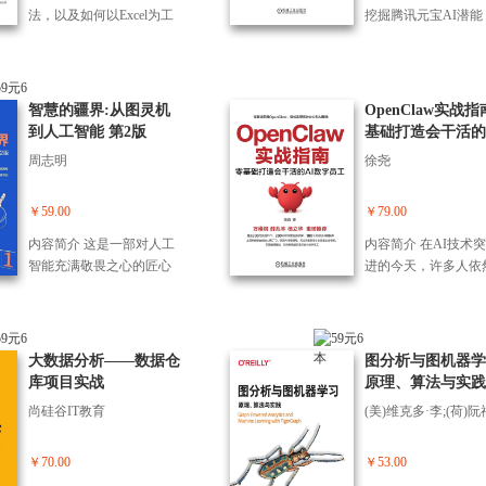
明，使用恰当的提示词，
第2章讲解提示词的
书以“工具—场景—方法”三
几小时的工作，专业
法，以及如何以Excel为工
挖掘腾讯元宝AI潜能
可以使AI大语言模型解决
巧，深入讲解如何通
层逻辑展开： ?*部分：工
满； （2）面对教育
具实现这些统计方法并对
助我们真正摆脱烦琐
问题的效果提升数倍甚至
分提供信息、用词准
具实操篇——带你从零开
的各类难题无从下手
结果行解读。本书通过对
工作的实战手册，让
数十倍。本书的主要内容
角色扮演、分步提问
始，深入了解豆包的发
格拉底提问法、费曼
统计学理论与操作实例行
从AI小白成长为生产
包括：AI大语言模型简介
例说明、多维提问、
展、优势与操作界面，精
法的落地应用，陪写
讲解，帮助读者在掌握统
家。本书并非枯燥的
智慧的疆界:从图灵机
OpenClaw实战指
和发展历程、提示词的概
推理、Markdown格
通核心功能与提示词工
业、手抄报制作、志
计学原理的基础上，熟练
说明书，而是融合了
到人工智能 第2版
基础打造会干活的
念、写出恰当提示词的18
代式提问、先验知识
程，为*使用奠定坚实基
报、知识图谱整理、
运用Excel行统计分析。 本
大学博士后团队总结的
字员工
个核心技巧，以及提示词
I模型的"母语”提问
周志明
徐尧
础。 ?第二部分：*办公篇
批改、课题申报等 16
书有5篇，共16章。第1篇
个上手技巧、200多
在工作、学习和生活各领
向AI模型"投喂”材
——聚焦职场场景，详细
巧，覆盖学生、家长
为篇，包含第1章,叩统计分
提示词、10余个联动
域的实战应用。
DeepSeek所回复内
讲解如何利用豆包进行智
师三大人群，让学习
析与Excel概述；第2篇为描
具的“实战案例库”。
￥59.00
￥79.00
量。第3章至第18章讲
能文档处理、数据分析、
教育更轻松； （3）
述统计分析，包含第2-5
个技巧均配有“试一
epSeek在内容创作
内容简介 这是一部对人工
内容简介 在AI技术
演示设计、视觉创意、任
度研究或创意创作却
章，分别为定性数据的图
试”和“小贴士”，开
展领域的应用，包括
智能充满敬畏之心的匠心
进的今天，许多人依
务管理及团队协作，显著
思路？素材搜集、文
表展示、定量数据的图表
用，让AI不再是玩具
小红书文案和带货直
之作，也是被市场高度认
入“AI只能陪聊不能
提升办公自动化与智能化
读、行业报告生成、
展示、二维数据的图表展
是你免费聘请的私人
本、打造翻译助手和
可的人工智能科普著作，
困境。本书致力于打
水平。 ?第三部分：*学习
创作、零代码网页制
示和描述性统计量的计
理。无论你是寻求弯
饮食教练、职业规划
曾荣获北京市科学技术协
些迷思，让AI真正帮
篇——化身全能学习助
应用开发等10个技巧
算；第3篇为推断统计分析
车的职场新人、渴望
业指导、搭建面试题
会等机构颁发的各种奖
干活。它详细解析了
手，涵盖从学习规划、课
大数据分析——数据仓
你打通从素材积累到
图分析与图机器学
基础，包含第6-8章,分别为
团队生产力的管理者
创意策划、规划旅行
项。 本书从人工智能的奠
将大模型的“思考能力
业辅导、备考策略到志愿
库项目实战
输出的全流程，轻松
原理、算法与实践
离散型随机变量的分布、
是需一人成军的创业
案、制定理财策略，
基人物、历史事件、学术
为实际的“行动能力”
填报的全流程，提供个性
高质量成果； （4）
连续型随机变量的分布和
都能从本书中找到立
尚硅谷IT教育
撰写公众号文章、个
理论、研究成果、技术应
从“只会说”进化到“
化、智能化的学习支持方
业软件也能搞定图片
抽样分布；第4篇为推断统
影的增效方案。 阅读
历、工作总结、演讲
用等5个维度全面展，以时
手”。 本书坚持“零基
案。 ?第四部分：智慧生活
视频处理？老照片修
计分析方法，包含第9-15
书，我们将收获以下
商业计划书、商务文
间为主线，用专业的知
则，为每个普通人量
￥70.00
￥53.00
篇——将豆包融入日常生
商品海报设计、证件
章，分别为参数估计、单
识： （1）无障碍使
等。第19章至第32章
识、通俗的语言、巧妙的
制。通过融合开源平台