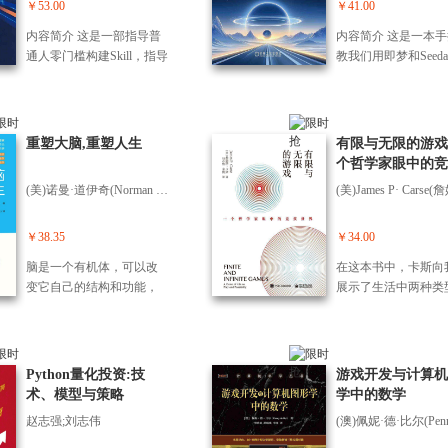
网络为代表的机器学习所
质理解的理工科学生
书首先介绍了计算机基本
跃迁。 本书基于华
￥53.00
￥41.00
事项等。
己的财富机会。
引领。首先，以尽可能小
望在教学中有更多思
概念、二进制原理、逻辑
化转型与AI应用多年
内容简介 这是一部指导普
内容简介 这是一本
的篇幅把机器学习的导论
透的教师，追求在严
门、组合逻辑、计算单
经验，提出以“业务本
通人零门槛构建Skill，指导
教我们用即梦和Seeda
性内容介绍清楚；然后，
辑中获得审美愉悦的
元、记忆单元、存储器等
核心的全新范式：通
有一定基础的老手打造企
成AI视频从创意构思
以“深度学习教父”辛顿的人
爱好者，还是希望通
核心知识，接着介绍了手
建“事实–事理–行动”
业级数字员工团队的实战
业变现的完整实战指
生经历为主线，介绍了神
积分与AI对话，用好
动计算机系统、单周期计
动态模型，将分散的
指南。书中融合了1500多
为我们系统拆解了从A
经网络从低谷到复兴的过
开发好的AI产品的职
算机系统、时序电路、多
据、隐性的知识与割
位实战派超级个体落地经
频语言认知、提示词
程，以及深度学习的提出
重塑大脑,重塑人生
人，本书都将为你提
有限与无限的游戏
周期计算机系统、汇编程
系统深度融合，为AI
验，覆盖职场与工作、内
控制、标准化制作流
和技术突破；最后，以古
场既扎实又启发性十
个哲学家眼中的竞
序、中断、I/O设备等进阶
可理解的业务语义框
容写作、教育与生活等主
到7大高频场景实战
德费洛、苏茨克维等新一
思维训练。它不满足
界
内容。全书逻辑严密，层
使AI Agent能够在
(美)诺曼·道伊奇(Norman Doidge)
要场景，可以帮助所有人
创作体系构建与多路
代学者以及OpenAI的发展
诉你“是什么”，更致
层递进，将抽象的计算机
空间中感知、推理与
构建一支能*赋能从职场到
业变现的完整闭环，
故事为主线，介绍了生成
你体验天才是“如何想
理论、数学计算与编程底
动，贯通从决策到执
生活，到教育，再到副业
助我们把AI视频生成
￥38.35
￥34.00
式人工智能所引领的人工
*终理解微积分底层
层逻辑转化为具象的认知
完整闭环——这正是
的数字员工团队。本书提
真正变成可复用的生
智能的高潮盛况与隐患。
提升自己的认知与能
框架，帮助读者建立系统
时代企业数据之道”
脑是一个有机体，可以改
在这本书中，卡斯向
供了多套可复用的模板，
力，获得可持续的现
第四部分（第9章）人机共
限，奠定驾驭AI的基
而完整的知识体系。通过
精髓。 全书共分四
变它自己的结构和功能，
展示了生活中两种类
零基础的新手跟着做也能
流。 阅读本书，你
生 几十年来，人工智能无
阅读本书，读者不仅能轻
层递进地构建了从战
只要还活着，年纪再大仍
「游戏」：「有限的
把Skill玩起来。做好的Skill
用即梦和Seedance
时无刻不伴随着争论和分
松掌握计算机的核心原
知到未来展望的完整
能不断改变。“神经可塑
戏」和「无限的游戏
可以在OpenClaw和各类AI
以下问题： 想创作A
歧，人工智能这个人类最
理，更能培养出严谨的逻
系： 战略认知篇（第
性”是近期神经科学的重大
有限的游戏，其目的
编程工具中使用。 跟着本
却总是生成效果不可
复杂精密的创造物与人类
辑思维能力，为未来学习
章）：剖析智能时代
突破，这个革命性的发
赢得胜利；无限的游
Python量化投资:技
游戏开发与计算机
书构建的Skill，可以让AI成
视频语言与AI生成原
本身的关系确实必须仔细
与工作中应对各类计算机
管理跃迁的本质逻辑
现，推翻了几百年来认
却旨在让游戏永远行
术、模型与策略
学中的数学
为能干活的员工、生活中
发，系统掌握提示词
思考、慎重对待，这一部
相关问题打下坚实基础。
述数据治理从“面向
定“大脑在成年后不能改
去。有限的游戏在边
的私人数字助手。它会将
控制方法:景别选择
分将探讨人类和机器在追
赵志强;刘志伟
务记录”向“面向AI
变”的看法。神经细胞可以
玩，无限的游戏玩的
你的专业知识、工作流程
切换、镜头运动设计
寻智能过程中的一些成果
模”转型的必然性，
重新生长、产生新连结的
边界。有限的游戏具