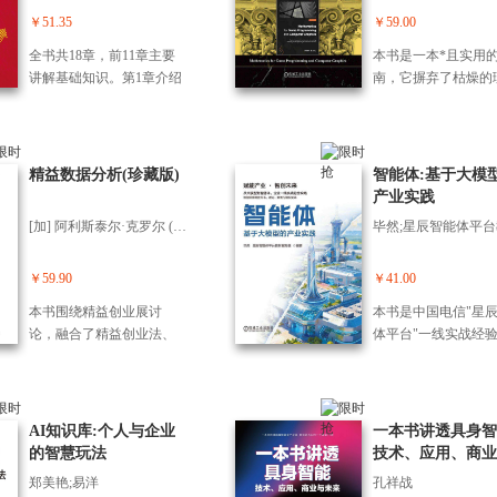
和实践经验封装起来，让A
面参数设定、风格质
和产生的一些争论。
业务本体为纽带构筑
现象，不但给心智有缺陷
个确定的始和结束，
￥51.35
￥59.00
I从一个什么都懂、什么都
制、连续生成衔接，让
协同的认知底座。 
的人带来希望，也给过去
特定的赢家，规则的
不精的通才，变成一个随
视频输出从“抽卡”变
全书共18章，前11章主要
本书是一本*且实用
论篇（第4和5章）：
认为不可治疗的大脑伤害
就是为了保证游戏会
时待命、专业可靠的全能
控”。 想用AI视频做
讲解基础知识。第1章介绍
南，它摒弃了枯燥的
阐述本体的思想渊源
带来复原的机会，而且还
束。无限的游戏主张
数字专家。 本书分为四
容却不知道怎么做?
了什么是量化投资，以及
堆砌，以一系列基于
论体系，从哲学本源
让我们看到健康大脑拥有
了游戏而游戏」，在
篇。 认知篇（第 1～4 章）
品牌广告、产品广告
为什么要用Python。第2章
的实践练习为引，带
算科学演进，揭示本
的惊人适应力。 本书包含
里，规则要保证游戏
从 AI 进化阶梯切入，讲解
V、电影短片、真人
介绍了如何搭建基础环
归数学的“基础”，层
为人与AI语义基石的
多个真实的、在被认为无
限性，所以规则是可
提示词、工具调用、MC
抖音短视频7大高频
境，介绍了常用的一些工
地揭开计算机图形学
精益数据分析(珍藏版)
价值；提出“事实–事
智能体:基于大模
可救药的病人身上发生的
的。*恰当的例子也
P、智能体的底层逻辑，明
每类均按“创意设计
具。第3章讲解python的基
秘面纱。从绘制简单
动”一体化动态模型
产业实践
奇迹： 天生只有半边大脑
「人生」。
确 Skill 与其他 AI 能力的核
分镜一生成视频一剪
本应用和常用的库。第4章
形线条与形状，到熟
符号主义与联结主义
的米歇尔，重新组织她的
[加] 阿利斯泰尔·克罗尔 (Alistair Croll)[加] 本杰明·尤科维奇(Benjamin Yoskovitz) 著
心区别。系统拆解 Skill 的
片”的统一流程完整
介绍python数据分析中常用
用向量与顶点；从构
融合的AI推理范式；
脑，可以像正常人一样工
物理形态、核心文件 SKIL
从创意构思到成片输
的Numpy, Scipy, Pandas。第
渲染网格，到巧妙运
绕“7+1”语义规范，
作 被认为是智障的杨通过
L.md 结构、各类扩展目录
流程覆盖，方法可直
5章介绍数据分析的基础方
点着色器提升渲染效
￥59.90
￥41.00
向AI的数据资产管理
大脑的训练，现在能够治
功能，详解渐进式披露机
用、快速迁移。 想
法。第6章介绍数据的可视
每一个环节都紧密围
系。 落地实施篇（第
疗其他像她一样的人 平衡
本书围绕精益创业展讨
本书是中国电信"星
制与OpenSkills通用标准；
出内容却担心效率太
化，使用matplotlib库。第7
学原理展开，让你在
章）：提供本体工程
感被药物破坏的切尔茨，
论，融合了精益创业法、
体平台"一线实战经
深入分析智能体执行Skill的
质量不稳?创作方向
章介绍基础的金融分析方
中领悟数学与图形开
完整方法论，通过“
因为一顶奇怪的“帽子”，找
客户发、商业模式画布和
统总结，填补了智能
流程、安全防护要点及模
视觉风格建立、批量
法。第8章介绍技术分析和
紧密联系。借助Pytho
动”低门槛实施路径、“
回了平衡能力 盲人可以看
敏捷/持续集成的精华。本
术从实验室走向产业
型性能要求，还手把手教
实现方案，从“核心
时序序列分析，从业界和
game和PyOpenGL
话”知识转化范式、
见，智商可以提升，年老
书汇聚了100多位创始人、
的方法论空白。作者
读者在 TRAE、Claude Cod
+延展系列+实验内容
学术界两种角度来行分
建属于自己的基于数
驱动的自动化建模，
的大脑变年轻，痛苦的幻
投资人、内部创业者和创
以技术演进为主线，
e、Cursor 等主流平台使用
AI知识库:个人与企业
层内容生产架构到提
一本书讲透具身智
析。第9章介绍了投资组合
引擎和API，并在构
模周期从数周缩短至
肢不痛了 中风病人恢复原
新者的成功创业经验，呈
梳理了从机器学习到Tra
Skill，介绍无编程工具的使
的智慧玩法
模板化与镜头语法标
技术、应用、商业
理论和由此衍生出来的多
程序和示例的过程中
级；围绕六类核心应
有身体功能，脑性麻痹的
现了 30 多个极具价值的案
ormer大模型的跃迁
用方法与优质 Skill 获取渠
化，帮你建立可持续
来
因子模型。第10章介绍了
实践，逐步掌握将这
郑美艳;易洋
孔祥战
式，形成从语义底座到
孩子学会更优雅地走路 忧
例分析，可以为各阶段的
并深刻阐释了智能体