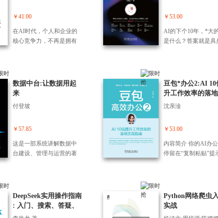
道。 制作篇（第 5～8 章）
容生产系统，放大产
金融市场中衍生品的分
论知识转化为实际成
Agent应用的工程指南
郁和焦虑消失了，不良的
创业者提供行为准则。 如
大模型核心载体的战
聚焦Skill的从0到1创建与优
不稀释质量。 想用A
析，以期货和期权为主。
能力。
来展望篇（第9和10
性偏好改善了，困扰一辈
果你是一名创业者，或者
值。
￥41.00
￥53.00
化设计。讲解手工创建、A
赚钱却不知道有哪些
第11章从利率始，介绍了
展望企业从“人控”迈
子的个性也转变了 道伊奇
你是一名产品发、产品管
I自动生成Skill的基础方
路径?平台分账、商
债券的分析方法。 从第12
在AI时代，个人和企业的
AI的下个10年，*大
控”的进化路径，提
医生带我们一个奇妙的世
理、市场营销、公共关系
法，分享通过对话萃取隐
现、IP授权、矩阵运
章始实战篇。第12章讲解
核心竞争力，不再是拥有
是什么？答案就是具
体、区块链与分层治
界，让我们发现： 科学家
和投资领域的商务专业人
性知识并固化为Skill的实用
力产品化等多条可执
中国金融市场，主要针对
多少知识，更不是了解多
能！它被誉为AI的终
同的AI Agent治理
可以发明仪器解读人们的
员，那么本书不容错过。
技巧；提出Skill设计五大核
线，援引2025年AI
二级市场，并介绍了针对
少信息，而是与AI*协作，
态，让AI不再只是计
讨多模态本体、世界
想法， 瘫痪者可以通过思
心标准，讲解工作流设
给增长76倍、市场规
不同市场的基本投资策
用AI将信息沉淀为知识，
里的虚拟“大脑”，而
等前沿方向；描绘以
想控制计算机鼠标。 思想
计、闭环反馈、互相调用
90亿元的行业数据，
略。第13章介绍了，研究
将知识内化为能力。传统
出“身体”，走进现实
驱动为核心的“智能
可以启或关闭我们的基
数据中台:让数据用起
豆包*办公2:AI 1
等优化方法，及节约上下
《斩仙台AI真人版》
策略时，所需的数据来
的知识管理方式已捉襟见
彻底改变一切。本书
业”新范式。
因，改变大脑的结构， 智
来
升工作效率的落地
文的实操技巧；深入解析
亿、单部保底360万
源，源数据和商业数据库
肘，迫切需要一种更智
晦涩难懂的理论，而
商正常的人，可以通过大
指南
付登坡
沈亲淦
知识库融合方法；讲解提
实案例，告诉你如何
都有介绍。并且介绍目前
能、更*的方式来驾驭信息
直白的方式，带你一
脑训练增认知和知觉能
示词、模板与脚本的分级
作能力升级为稳定现
比较流行的python的源数据
洪流，AI知识库能提供完
搞懂具身智能：它到
力， 用想象的方式，可以
使用方法，结合门店选
流。 全书把复杂的A
源。第14章介绍了如何建
美的解决方案。 本书为个
怎么工作的，能用在
￥57.85
￥53.00
使自己变成一个运动员或
址、短视频口播仿写等案
创作拆解为简单易懂
立数据库，并且讲解针对
人和企业如何用AI知识库
地方，背后的商业机
是钢琴家。 通过本书，我
这是一部系统讲解数据中
内容简介 你的AI办
例，实现 Skill 与工具的无
作流程，拒绝碎片化
不同数据，如何设计数据
管好知识、用好知识提供
哪里，未来的世界会
们将更了解爱与性的吸
台建设、管理与运营的著
停留在“复制粘贴”提
缝配合。 案例篇（第 9～1
堆砌，只用结构化方
库。第15章介绍了策略研
了详尽、实用的操作指
什么样……书中还独
引、品味、文化和教育背
作，旨在帮助企业将数据
阶段吗？AI技术正在
1 章） 覆盖职场与工作、
真实场景，让你一看
究基本概念，方法论和流
南，由AI知识库应用领域
秘了具身智能的商业
后的运作模式。当下的每
转化为生产力，顺利实现
进化，单纯的“聊天对
内容写作、教育与生活三
会。行文风格实用接
程。第16章介绍了行自动
的先驱者和AI破局俱乐部
径，帮你抓住未来10
个经验都在改变你大脑中
数字化转型。 本书由国内
无法满足复杂的职场
大场景，详解简历筛选、
气，聚焦你的创作痛
化交易的口，并且介绍了
的创始人领衔撰写。掌握
容错过的科技大机遇
的联结，而这次阅读将会
数据中台领域的领先企业
求。真正的效率革命
公文撰写、PPT 生成、自
变现需求，用清晰指
目前比较流行的源项目vn.p
DeepSeek实用操作指南
Python网络爬虫
本书，个人可以让AI知识
书特色： 全景视角
永远改变你对人的潜能和
数澜科技官方出品，几位
生在你能够驾驭AI工
媒体选题、试卷制作等10
你节省时间、提升效
y。第17章介绍了如何使用
: 入门、搜索、答疑、
实战
库成为“第二大脑”，企业可
知识全部链条：从技
人性的看法。
联合创始人亲自执笔，7位
链，让数据在文档、
余个Skill构建案例，并提供
即便你没有视频制作
python爬取网络上数据，并
写作(提升版)
以让AI知识库成为“智慧引
理、大模型架构、机