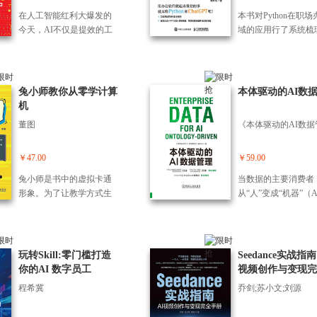
备，介绍了如何从零开始
背景，并讨论了该学科研
等*新大模型在复杂
了矩阵分解这一重要数学
你与那些数学天才一
语言和真实场景让你
方法； （7）腾讯元
搭建一个完整的数据仓库
在人工智能红利大爆发的
本书对Python在职
究的目标和要解决的问
中的联动应用； （5
工具及其在人工智能领域
新认识跨越百年的微
就会。行文风格实用
职业发展的15个技巧
环境；第三部分是需求模
今天，AI不仅是提效的工
域的应用行了系统梳
题。 第二部分（第3~5章）
思维重塑：一个人指
的典型应用。第五章介绍
分，洞悉天才们的解
气，聚焦你的日常痛
盖简历优化、面试准
块实现，针对不同需求分
具，更是普通人依靠副业
介绍。全书共12章，
学派争鸣 学术界研究人工
支AI军团的核心理念
了概率论基础知识及在人
路与创新逻辑，从而
用清晰指引帮你节省
职场生存、学习成长
模块进行实现，是本书的
翻身的利器。豆包凭借极
6章主要围绕与Pytho
智能的方法主要有三个学
现从单点突破到系统
工智能领域的广泛应用。
理解微积分。 本书
间、提升效率，即便
业创收等各种场景； 
重点部分。本书适合具有
高的交互效率与内容产出
自动化相关的基础知
派，分别是符号主义、连
的进阶。
第六章介绍了最优化理论
金分割对连续统的奠
专业知识，跟着做就
腾讯元宝赋能营销的1
一定的编程基础并对大数
质量，正成为普通人跨越
展；第7～12章包括走C
主义和行为主义，这三个
兔小师教你从零学计算
本体驱动的AI数
及算法，以及它们在机器
探索出发，逐步深入
刻上手用起来，真正
实战技巧，涵盖需求
据感兴趣的读者阅读。通
技术门槛、实现技能变现
GPT，文件操作自动
学派分别从逻辑、仿生和
机
学习和人工智能中的基础
的理性之争、泰勒展
即学即用。
解、方案创作、竞品
过阅读本书，读者可以快
的*工具。 本书立足于读者
ord、PPT办公自动化
行为三个角度来研究智
性应用。第七章主要介绍
高维延伸、欧拉公式的
董图
析、新媒体营销、门
速了解数据仓库，全面掌
的真实变现需求，跳过枯
el办公自动化，PDF
能，既有自顶向下从智能
了信息论的基本概念和在
性”演绎，再到巴塞
销等多个场景的高转
握数据仓库的相关技术。
燥的理论，一次性呈现33
作自动化和邮件发送
的本质出发，从一般到特
人工智能中常见的应用。
的 “封神”解法、微
销方法； （9）腾讯
个真实的豆包变现场景，
据分析与可视化等内
￥47.00
￥59.00
殊通过逻辑运算推导智能
本定理的本质突破，
常用办公软件深度整
打通从掌握功能到拿下订
本书提供了丰富的案
的行为，也有从行为出
速降线的经典博弈、
兔小师是书中的虚拟卡通
当数据的主要消费者
个技巧，包括腾讯文
单的商业闭环。 本书力求3
并配有相关资源，以
发，自底向上把智能看作
努金怪兽公式的奇幻
形象。为了让教学方式生
从“人”变成“机器”（AI
ma、Xmind、飞书
3个真实场景所涉及的实操
读者的实战能力。 
黑箱，从行为推导智能的
力、傅里叶与拉普拉
动有趣，作者设计了一个
nt）时，我们怎么让
等； （10）腾讯元
步骤均能落地，旨在帮助
容易学易懂，适合追
本质。这些学派在不同时
换的实用智慧。本书
导师加三个学生共同学习
正懂业务？这本书基
产品开发全流程的7
读者打通依靠豆包赚钱的“*
效工作、对办公自动
期都曾是人工智能的主
你从深度理解公式及
的场景，包括兔小师（兔
体方法论，给出了一
巧，涵盖需求挖掘、
后一公里”。无论是渴望开
兴趣的产品经理、运
流，并各自取得了许多成
层逻辑开始，*终跳
子老师）、苗小萌（小
落地、可复制的数据
催化、原型设计、新
玩转Skill:零门槛打造
Seedance实战指南
启副业收入的职场人、寻
员等职场人士阅读。
果。 第三部分（第6~8章）
的桎梏，真正读懂微
猫）、汪小新（小狗）、
实践指南，旨在帮助
市全生命周期； （1
你的AI 数字员工
视频创作与变现完
找技能变现机会的大学
第三波高潮 人工智能目前
的深层魅力与百年传
姬小菜（小鸡），用轻松
企业在AI时代真正实
讯元宝安全合规使用
册
生，还是想在AI爆发期抢
程希冀
乔剑;苏小文;刘源
处于第三次高潮，这次高
天才们的数学智慧。
诙谐的故事化课堂，唤醒
从“管好数据”到“用
技巧，包括文案校对
占商机的创业者，都能在
潮以深度学习、深度神经
你是希望深化对微积
每一位读者的探索欲。本
据”，再到“让数据生
权审查、合规管理、
这33个场景中找到属于自