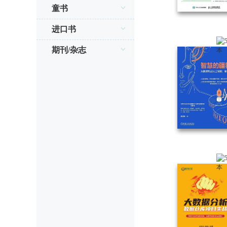
童书
进口书
期刊/杂志