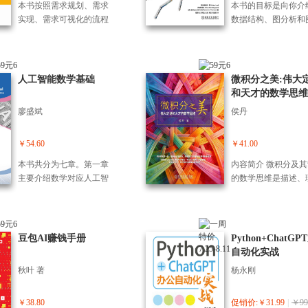
活，从育儿早教、生活规
底、声音克隆、视频
个总体参数的检验、两个
元宝，掌握核心功能、
本书按照需求规划、需求
本书的目标是向你介
eepSeek在技术和创
内容组织方式，详细讲解
nClaw，以及Kimi2.
划、健康管理到创意美
结、音乐生成、表情
总体参数的检验、多个总
个对话技巧和10余个
实现、需求可视化的流程
数据结构、图分析和
的应用，包括辅助编
了人工智能能解决什么问
GLM-5等*新大模型和S
食、银发关怀，展现其作
作等22个技巧，零门
体参数的检验、非参数检
功能； （2）腾讯元
进行编排，遵循项目开发
器学习的概念、技术
项目开发、生成Midjou
题、面临怎样的困难、做
nce 2.0等前沿AI工
为贴心生活管家的多样可
现多媒体创作，满足
验、相关分析和回归分
写作的11个实战技巧
的实际流程，全面介绍了
具。每章的头都列出
绘画提示词、美化图
过哪些努力、取得过哪些
手带你搭建自动化的
能性。 ?第五部分：进阶应
与生活的审美需求； 
析；第5篇为时间序列分
握让元宝撰写周报、
数据仓库的搭建过程。在
标，大致分为三个方
快速阅读100本书、
成绩、未来将向何方发
流水线。每一个步骤
用篇——深入探索豆包的
想提升品牌营销效果
析，包含第16章，即时间
稿、市场调研报告等
整个数据仓库的搭建过程
学习图分析和机器学
人工智能数学基础
频、图生视频、制作P
微积分之美:伟大
展，尽可能消除人工智能
详细的操作指引，学
深度潜力，通过手把手教
不到方法？朋友圈营
序列分析方法详解。 本书
法； （3）腾讯元宝
中，本书介绍了主要组件
概念；用图分析解决
处理Excel表格、将Wo
和天才的数学思维
的神秘感，把人工智能从
能直接应用到真实的
学指导你搭建自定义智能
案、公众号爆文、小
实例丰富，内容通俗易
T创作与汇报的6个技
的安装部署过程、需求实
问题；了解如何使用G
DeepSeek无缝连接
科学的殿堂推到公众面
场景中。 通过阅读
廖盛斌
侯丹
体（Coze平台），并掌握
笔记、爆款 Slogan
懂，可操作性强，适合从
涵盖大纲生成、文字
现的具体思路、部分问题
查询语言和TigerGra
数据图、将DeepSee
前。 全书共9章，分为四个
你将收获： （1）极
豆包与主流办公、创作工
话术等9个技巧，精
事数据分析工作的人员阅
身、配图设计等全流
的解决方案等，并在其中
台。首先介绍图数据
yCharm，以及创作
部分： 第一部分（第1~2
方案：30分钟“雇佣”
具的集成应用技巧，释放
不同平台需求，助力
读，也适合作为高等院校
巧； （4）腾讯元宝
穿插了许多与大数据和数
本概念，然后通过连
￥54.60
￥41.00
像、表情包和歌曲等
章）以智慧创造智慧 阐述
位数字员工的具体步
无限创意与效率。 如果你
转化效率； （6）想
相关专业的教材。
据分析与决策的11个
据仓库相关的理论知识，
析、学习三大部分深
了在人工智能学科创立之
轻松跨越技术门槛； 
本书共分为七章。第一章
内容简介 微积分及
不想在AI时代继续用时间
更丰富有趣？旅游规
巧，帮助数据小白掌
包括大数据概论、数据仓
一些图算法和机器学
前，图灵、香农等先驱们
*办公自动化：让AI
主要介绍数学对应人工智
的数学思维是描述、
硬扛产出，用越来越长的
健身管理、穿搭搭配
据分析核心、Excel
库概论、电商业务概述、
术。
对智能的探索和思考。首
理邮件、会议、日程
能的重要性，以及代数学
和优化不断变化的世
加班换越来越不确定的结
理解压、小游戏制作
数据可视化等实用能
数据仓库理论准备、数据
先以“人工智能之父”图灵的
句话生成可发给老板
和分析学中的基础概念，
I的底层语言。本书
果，这本书给你的不是“灵
果选购等12个生活技
（5）腾讯元宝辅助
仓库建模等。本书从逻辑
生平事迹为主线，介绍了
表和PPT的实战技巧
是后面各章的基础。第二
可帮助所有数学爱好
感”，而是一条更短的路
从出行、健康到娱乐
析与处理的9个高阶
上可以分为三部分：部分
图灵机、图灵测试，以及
（3）流量变现与获
章和第三章分别介绍了微
解微积分底层思维的
径：少踩坑、少返工、把
费，*提升生活幸福感
豆包AI赚钱手册
包含数据预处理、建
Python+ChatG
是大数据与数据仓库概论
图灵对智能的思考、理解
合Seedance 2.0等
积分和线性代数核心内
书。书中不仅用颇具
豆包变成你的第二大脑。
个技巧都采用“步骤拆
报告撰写等高手的专
自动化实战
及项目需求描述，主要介
和定义；然后以达特茅斯
I*接管小红书、短视
容，并将相关基础知识映
性的方式介绍了微积
场景案例 + 实操指令
方法； （6）腾讯元
绍了数据仓库的概念、应
秋叶 著
杨永刚
会议为主线，通过该会议
及销售客服的商业化
射到人工智能领域，从这
法，还通过兼具严谨
现方式，把复杂功能
工作流程的7个技巧
用场景和搭建需求；第二
及其后续的影响，介绍了
环； （4）前沿模型
一视角理解数学基础知识
趣味性的故事及曾困
为简单易懂的操作流
信息搜索、任务拆解
部分是项目部署的环境准
人工智能学科诞生的历史
掌握Kimi2.5、智谱GL
的工程应用。第四章介绍
大数学家的经典问题
￥38.80
促销价:￥31.99
|
￥99
拒绝晦涩理论，只用
通协作等多场景效率