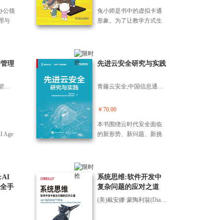
的商业价值，为你选择“技
工作流
起重
研、架构设计、功能模块
一看
作智能体开发、AI客服智
宝赋能
言。它将帮助你和孩子：
术底牌”提供清晰导航。 第
场办公领
兔小师是书中的虚拟卡通
）老板
积
设计、演蓝图设计、业务
接地
能体构建、千问与剪映视
，涵
告别无效的题海战术，拥
二部分“千问赚钱基本
理与
形象。为了让教学方式生
挥一
题思
建模、流程和角色设计、
点，
频制作协同、Excel自动化
备、
抱个性化、*率的学习新范
功”(第3~6章)：化身你的AI
第1～
动有趣，作者设计了一个
，实
真正
权限设计等一系列关键环
时
数据分析、多工具集成与
、副
式，在AI浪潮中抢占先
私教，系统传授文本、图
n办公
导师加三个学生共同学习
搭建
从戴德
节。“管理篇”讲述B端产品
没有
数字化生态构建等进阶技
（8）
机，成为终身学习者。
像、视频、数据、智能体
识
的场景，包括兔小师（兔
基性
的管理，包括B端产品的项
能立
巧，手把手教你从“会用千
1个
五大核心模块的高阶使用
hat
子老师）、苗小萌（小
据管理
先进云安全研究与实践
导数
目管理、运营管理、需求
实现
问”跨越到“驾驭AI生态”,构
拆
心法，包含内容创作技
化，W
猫）、汪小新（小狗）、
开的
管理、迭代优化，阐述了B
建个性化的数字生产力系
分
巧、图片视频处理秘籍、
，Exc
姬小菜（小鸡），用轻松
 “神
端产品实施和运作过程中
《本体驱动的AI数据管理》编写组
统。 每个章节都采用“用千
青藤云安全;中国信息通信研究院云计算与大数据研究所
店营
表格数据处理方法、智能
文档操
诙谐的故事化课堂，唤醒
尔问题
面临的一系列问题，包括
问的优势+操作步骤+*佳实
化营
体搭建步骤，让你从“会提
，数
每一位读者的探索欲。本
积分基
复杂项目的推、产品经理
践”的呈现方式，把复杂的
元宝与
问”升级为“会指挥”。 第三
容。
书首先介绍了计算机基本
￥70.00
直至*
和业务团队的合作、需求
AI能力拆解为简单易懂的
合的9
部分“千问赚钱7大赛道”(第
例，
概念、二进制原理、逻辑
拉马
和迭代的计划编排等。“阶
本书围绕云时代安全面临
操作流程，拒绝晦涩理
档、i
7~13章)：帮你将千问的能
增强
门、组合逻辑、计算单
魅
篇”讲述企业级应用架构，
 Age
的新形势、新问题、新挑
论，只用直白语言和真实
、即梦
力应用到具有潜力的商业
本书内
元、记忆单元、存储器等
斯变
从前面的单一产品建设扩
机器真
战，全面阐述云安全建设
场景让你一看就会。行文
宝辅助
场景中，详细拆解它在内
求高
核心知识，接着介绍了手
将带
展到体系化产品建设，旨
于本
的新思路、新技术、新方
风格实用接地气，聚焦你
个技
容代运营、本地服务、众
化感
动计算机系统、单周期计
其底
在帮助读者从更宏观的角
套可
案，通过国内外先的云安
的日常痛点，用清晰指引
创意
包接单、短视频/短剧自媒
营人
算机系统、时序电路、多
出公式
度思考产品，站在企业经
管理
全技术研究，结合云计算
帮你节省时间、提升效
品上
:AI
体、文案/知识IP、电商等7
系统思维:软件开发中
周期计算机系统、汇编程
积分
营管理和发展的视角，重
广大
应用的重场景实践，从技
率，即便没有技术 背景，
1）腾
全手
大赛道的完整变现打法，
复杂问题的应对之道
序、中断、I/O设备等进阶
承的
新审视互联网产品体系架
现
术、方案、实践角度整体
跟着做就能立刻上手用起
的4个
并提供大量经过验证的指
内容。全书逻辑严密，层
(美)戴安娜·蒙陶利翁(Diana Montalion)
 无论
构的设计原则和方法
好数
介绍云安全建设的方法路
来，真正实现即学即用。
、版
令模板与工作流。 每个章
层递进，将抽象的计算机
分本
论。“成长篇”描述了B端产
智”的
径。其中，围绕云安全重
如果你不想在AI时代继续
注意
节都采用“核心原理+实操
理论、数学计算与编程底