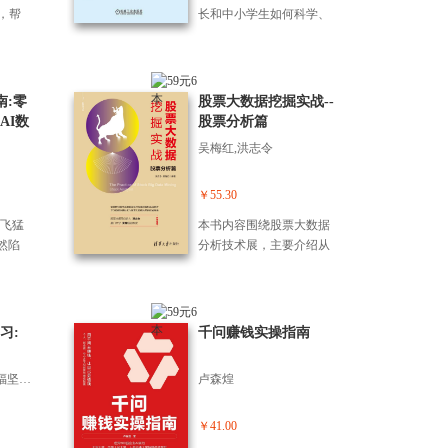
使用技
严谨性与实践指导性，旨
感拉
会议纪要智能提炼、活动
，帮
长和中小学生如何科学、
过充
在帮助AI研究者、工程师
和学习
方案创意策划、项目总结
重复
*、安全地使用豆包等AI工
确、
和技术决策者深入理解当
？苏
成果沉淀、可视化图表设
我们
具进行全学科学习、家庭
、举
代大模型的关键技术，掌
学习
计、商务邮件优化、客户
力专
教育和学校教育的实践指
分步
握*、低成本构建和部署先
作
拜访跟进策略、合作洽谈
功能
南。它将鼓励孩子们正确
南:零
股票大数据挖掘实战--
式、迭
进AI系统的方法。 本书分
愿填
风险预判、PPT设计等30余
清华
地拥抱AI，而不是被时代
AI数
股票分析篇
、用A
为两部分。 *部分 DeepSe
作业
个办公技巧，从文字创作
100
淘汰；它将让AI成为孩子
，以及
ek学习前置知识（第1~5
吴梅红,洪志令
 个技
到数据分析，从会议管理
个实用
学习的“智慧引路人”，而不
料，提升
章）?? 从DeepSeek的模型
、教
到跨部门协作，让你把重
AI工
是让孩子沦为丧失思考能
容的质
概述和重要突破切入，系
更*、
复劳动交给千问，把精力
书中每
力的“工具人”；它将指引我
￥55.30
解De
统介绍经典Transformer架
想做深
留给创造性工作，真正实
们培养面向未来的孩子，
和个人发
构、强化学习基础、大语
突飞猛
本书内容围绕股票大数据
缺乏
现办公自动化与智能化。
箱即
而不是让孩子被时代淘
创作
言模型中的RLHF和量化技
然陷
分析技术展，主要介绍从
献研
（2）面对学习提升和职业
，而
汰。 本书凝聚了两位作者
播脚
术，以及分布式训练的基
干活”的
不同角度对股票数据行深
小说
发展的各类难题无从下手?
助
在教育界和AI领域的深度
健身
础知识，为读者奠定坚实
破这
度分析并用于实战的方
作、
专业技能深度学习、沟通
道超
思考和实战经验，将AI辅
、创
的理论和技术基础。 第二
我们
法。 本书首先介绍股票的
，帮
协作与领导力培养、证书
解放
助学习的完整流程系统
库、
部分 DeepSeek核心技术
如何
基本知识以及传统的基本
成品
习:
备考策略与模拟训练、职
千问赚钱实操指南
，还
化、场景化，为读者提供
方
（第6~11章）?? 首先，深
”转化
面和技术面分析方法； 之
产出
业定位与能力评估、晋升
者，
了可复制、可操作的*学习
以及
入解析DeepSeek的模型架
，让AI
后在每章中结合不同的数
不会专
路径规划、简历优化、面
竿见
方法与技巧。 掌握本书内
(美)维克多·李;(荷)阮福坚;(美)亚历山大·托马斯
卢森煌
人简
构创新，包括 MoE、MLA
能动
据源，从不同角度对股票
和音
试模拟等15个技巧，覆盖
本
容，你将收获： （1）豆包
稿、
与分词器设计，探讨跨模
础”原
行深度分析，介绍相关的
复、
从学习规划到职业成长的
知
核心功能与适用边界，明
档
态对齐、负载均衡、基础
身定
数据挖掘算法； 针对数据
￥41.00
照换
全流程，让学习更*、成长
用腾讯
确不同学段的差异化使用
讲解D
设施优化及数据处理等关
Ope
的特，提出新的分析思路