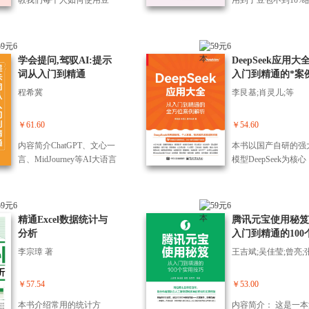
教我们每个人如何使用豆
用到了豆包不到10%
包提高工作效率、学习能
能，这本书将带你解
力和生活品质的全场景AI
包90%的隐藏玩法和
实战指南。为我们系统拆
让你轻松从AI小白成
解了从豆包的基本使用、
能用AI解决各种问题
学会提问,驾驭AI:提示
DeepSeek应用大
提示词撰写到豆包在工
手。作者团队凭借他
词从入门到精通
入门到精通的*案
作、生活、学习中的使
富的实战经验，将豆
析
程希冀
李艮基;肖灵儿;等
用，再到智能体落地和与
中“别人不知道、你
其他工具集成的完整路
领先” 的隐藏玩法总
径，能帮助我们把 AI 真正
100个实用技巧，*覆
￥61.60
￥54.60
变成可复用的生产力。 本
作、学习、生活、娱
内容简介ChatGPT、文心一
本书以国产自研的强大
书作者长期为工信部、国
各种场景。 阅读本
言、MidJourney等AI大语言
模型DeepSeek为核
家数据局等提供技术与政
将学会用豆包轻松解
模型融入了人们的日常工
统呈现了DeepSeek
策研究支撑，并曾在腾讯
下问题： （1）职场
作、学习和生活，学习如
操作到各领域应用的3
等大型科技公司任职，深
文案、报告、PPT 焦
何用好新的AI工具已经成
实战案例，旨在帮助
度参与多项*产业标准制
额？材料写作、文案
为每个人的必修课。但
快速掌握DeepSeek的
精通Excel数据统计与
腾讯元宝使用秘笈
定，擅长把复杂概念拆成
化、周报总结、策划
是，对于一些稍微复杂的
法。 本书总计32章。
分析
入门到精通的100
普通人也能照做的步骤与
案、项目汇报、合同
实际问题，AI大语言模型
讲解DeepSeek的注
用技巧
范式。与此同时，本书获
草、简历优化、Excel
李宗璋 著
王吉斌;吴佳莹;曾亮;
的回答却很不稳定，经常
用，包括访问DeepSe
得来自北京大学、中国电
可视化等23个办公技
偏离问题甚至完全错误，
网、熟悉DeepSeek
子商会、国家工业信息安
从文字创作到数据处
主要原因就是问题（提示
界面、本地部署DeepS
￥57.54
￥53.00
全发展研究中心的多位专
从求职面试到法务辅
词）写得不好。事实证
k、调用DeepSeek A
家的高度评价和推荐。 全
让你10分钟搞定原本
本书介绍常用的统计方
内容简介： 这是一