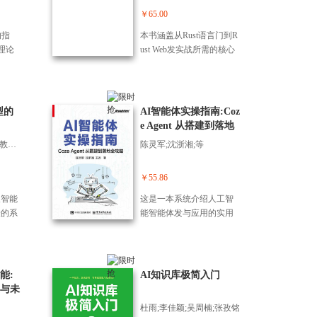
感控
人机
峻安全形势，云安全在整
拥有
论，使读者能快速成为一
￥65.00
AI
核心理
个安全体系中的基础性、
存在
个通识全貌型人才，从容
成“可
的指
本书涵盖从Rust语言门到R
系统
战略性、全局性地位更加
结
自如地驾驭中大型软件 平
商业内
理论
ust Web发实战所需的核心
与理
突出。本书对组织提升云
「为
台方方面面的技术工作。
漫剧、
问题
知识、方法和技巧，共4
到计
安全能力水平，造先云安
这
第2部分包括3章，提供20
、M
你回
篇。第1篇Rust 基础知识，
体作
全防护体系，有着非常重
的无
余幅技术方案图和架构设
短剧、
层递进
包括2章：Rust门、Rust基
核心
要的借鉴意义。
变
计的工作示意图， 以及常
场景，
的神
础。详细介绍Rust的基础语
理–行
型的
AI智能体实操指南:Coz
许就是
用工作台账示例，帮助读
一脚本
的图
法，即使没有Rust语言基础
，构建
e Agent 从搭建到落地
者一步精通图形化表达方
辑成
练应
的读者也可以无障碍阅
深度
全攻略
法，提升技术设计呈现能
毕然;星辰智能体平台教材编写组
陈灵军;沈浙湘;等
拆解，
建和
读。第2篇Rust Web基础
围
力。 《软件平台架构设计
出全
用顶
门，包括3章：Rust Web
建立面
与技术管理之道》不仅适
接套
率，
门、处理Web请求和响应、
￥55.86
体
合工作于一线的技术总
持续输
绕数
用Rust访问数据库。本篇帮
6～8
监、架构师和中高级技术
辰智能
这是一本系统介绍人工智
低、
实践
助读者快速掌握用Rust语言
化的
人员阅读，对致力于IT咨询
验的系
能智能体发与应用的实用
选择、
发的
行Web发的基础技术。第3
五环联
和布道 师岗位的读者，以
体技
指南。本书从人机协作模
创作
n、Py
篇Rust Web阶提高，包括2
29句
及扩展知识面、争取持续
应用
式的发展历程切，详细讲
系列
，你将创
章：Rust Socket编程、Rust
大模型
提升的IT项目管理人员、质
团队
解了大语言模型选型、提
”的三
学的
文件处理。本篇帮助读者
将建
量管理人员，同样可以从
清晰
示词设计、多模态插件应
示词
能:
AI知识库极简入门
建应用
用Rust语言快速发各种Web
分钟
中 受益，大获技能包，增
nsf
用、工作流构建等核心技
准
与未
不断
应用。第4篇Rust Web高级
用模
强软实力，早日脱颖而
路径，
术。通过10个从简单到复
的内
些理
实战，包括2章：Rust Web
杜雨;李佳颖;吴周楠;张孜铭
AI
出。
作为
杂的实践案例，如智能客