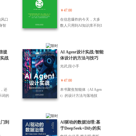
能而
果的
高级编程、【实战】发一
。 未
略价
服、会议纪要提炼、电商
I视频
个Rust博客。第8章通过Rus
章）：
情绪分析等，手把手带领
￥47.00
变现
t并发编程、Rust RPC编
向“智
读者掌握AI智能体发全流
单变
程、Rust RESTful API口
的风口
在信息爆炸的今天，大多
出本
程。书中还介绍了Coze空
营、能
发，帮助读者更好地理解R
身智
数人只用到AI知识库不到1
理协
间等低代码平台的使用方
行路
ust Web高级编程的知识和
极形
0%的功能，每天仍为找不
框架；探
法，并分享了Cal.com、Can
漫剧供
技巧；第9章详细介绍了发
算机
到资料、整理不过来、无
模型
va等场景智能体的最佳实践
模近1
一个Rust博客的全过程，让
是长
法深度应用而苦恼。这本
认知
案例。无论是想门AI发的
用
读者真正了解Rust博客的架
世界，
书将带你掌握AI知识库的
原生企
0倍提
AI Agent设计实战:智能
初学者，还是希望提升智
6天破
构原理及实现方法，并放
不讲
核心能力，让零散文档与
实战
体设计的方法与技巧
能体应用水平的技术人
元等真
了源代码，帮助读者向Rust
是用*
碎片信息迅速沉淀为可检
员，都能从本书中获得构
光武;段小手
把创
Web编程高手迈。本书附赠
口气
索、可关联、可问答的个
建高效AI助手的实用方法
金
源代码、PPT及相关案例实
底是
人或团队知识系统。 阅读
论和落地经验，迎协同智
I视频
现的操作视频，获取方式
哪些
本书，你将学会用AI知识
￥47.00
能时代的到来。
的操
见封底。本书可作为Rust初
会在
库轻松解决以下问题：
公，还
本书聚焦智能体（AI Agen
技巧
学者、Web发工程师的学习
变成
（1）个人成长中总为学习
示词的
t）的设计方法与落地技
法和
用书，也可作为培训机构
家揭
计划、知识整理、时间管
飞速
巧，帮助非技术背景职场
就
和大中专相关院校的教
化路
理焦头烂额？打造个人"图
话”已
人士系统学习AI智能体设
地
材。
年*不
书馆"、制订AI学习计划、
需
计。本书以“原理-工具-实
点与
。 本
构建专属知识体系...等技
，发
战”为逻辑主线，全面解析
引帮
入门到
AI驱动的数据治理:基
，打通
巧，让学习效率提升10
具
了AI Agent的原理与设计方
率，
于DeepSeek+Dify的实
术原
倍，告别无效努力； （2）
表格
法。 全书通过扣子和AppB
背
现
器人
兴趣爱好中想玩出专业水