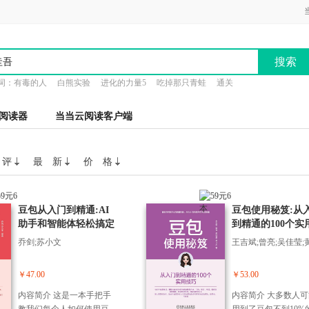
搜索
词：
有毒的人
白熊实验
进化的力量5
吃掉那只青蛙
通关
阅读器
当当云阅读客户端
 评
最 新
价 格
豆包从入门到精通:AI
豆包使用秘笈:从
助手和智能体轻松搞定
到精通的100个实
工作、学习和生活难题
巧
乔剑;苏小文
王吉斌;曾亮;吴佳莹;
￥47.00
￥53.00
内容简介 这是一本手把手
内容简介 大多数人