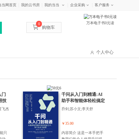
当当网首页
我的云书房
我的当当
企业采购
客户服务
万本电子书0元读
0
购物车
个人中心
入门
千问从入门到精通:AI
用技
助手和智能体轻松搞定
工作、学习和生活难题
黄飞杰
乔剑;苏小文;李天舒
￥35.00
可能只
内容简介 这是一本手把手