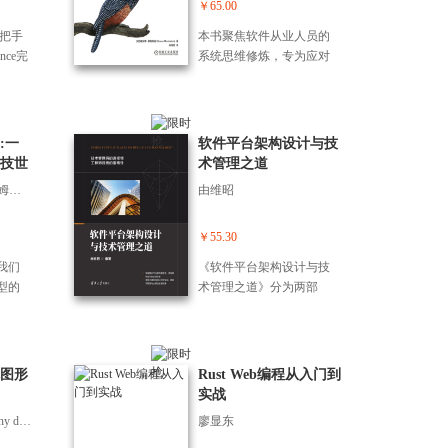
，渴
品经理的职业发展方向、
为数字
技术场景，造云安全技术
￥65.00
用时间硬扛产出，用越来
方法+模板工具”的呈现方
层逻辑转化为具象的认知
想渗
能力模型、学习建议，为
实践
能力框架，全面介绍组织
越长的加班换越来越不确
式，把复杂的AI能力拆解
框架，帮助读者建立系统
手把手
本书聚焦软件从业人员的
谨逻
未来的持续成长提供学习
体”为
的云安全技术建设路径。
定的结果，这本书给你的
为简单易懂的操作步骤，
而完整的知识体系。通过
nce完
系统思维修炼，专为应对
数学
框架。全书贯穿了一个实
过构
通过云安全评估，确保组
不是“灵感”,而是一条更短
拒绝晦涩理论，只用直白
阅读本书，读者不仅能轻
到商
现代软件系统的复杂性与
过微
践性很强的案例：在“设计
一体化
织和云服务商将必要的安
的路径：让千问去操心，
语言和真实场景让你一看
松掌握计算机的核心原
南，
非线性挑战而作。全书分
或者
篇”和“管理篇”中，我们为
数
全控制集成到云环境中，
让自己更省心。
就会。即使你没有技术背
理，更能培养出严谨的逻
I视
四部分展开：从系统思维
场
一家成熟的集团企业搭建
裂的
验证云安全控制措施的有
景，跟着做也能立刻上手
辑思维能力，为未来学习
精准
的定义、核心特质切入，
供一
:一
了一套完整的分销业务平
软件平台架构设计与技
提供
效性。在此基础上，随着
用起来。 如果你不想在AI
与工作中应对各类计算机
程，
逐步深入个体思维（自我
足的
技世
台，带领读者逐步设计、
术管理之道
架，
组织从云计算到云原生应
时代继续观望，想找到一
相关问题打下坚实基础。
、持续
意识、回应式思维、系统
于告
实现一个B端产品；在“阶
同一语义
用的演，推出先云安全整
(美)James P· Carse(詹姆斯·卡斯)
由维昭
条从“知道”到“赚到”的路
径商
化学习）、群体思维（集
力于让
篇”中，讲述了这家集团企
行
体解决方案，并落地到5G
径，那就翻开这本书。本
能帮
体推理、反馈循环、模式
”的，
业是如何从小门店一步步
行的
和OT等典型应用场景中，
书给你的不是“灵感”，而是
工具
思维），*终落地到思维系
￥55.30
逻辑，
发展起来的，重分析企业
“智能
重新审视5G和OT网络中新
可复制的方法：用千问去
产
统设计（共同建模、系统
力上
的应用架构体系随业务发
的实践
的防护对象、新的信任体
我们
《软件平台架构设计与技
赚钱，让自己更值钱。
金
领导力、成功重构）。通
础。
展的演规律。本书面向0到
篇，层
系，全面展示先云安全方
型的
术管理之道》分为两部
将学会
过虚构案例 MAGO 的困
10岁的B端产品经理，以及
略认
案的安全防护实践效果。
游
分。第1部分包括5章50
轻松解决
境、大量实操练习与跨领
所有对B端产品建设感兴趣
体
如今。云和数字化时代，
」。
节，通过主题短文，在思
I视频
域洞见，帮助读者突破线
的读者。
1～3
组织业务呈现出放互联、
在于
想底蕴与思维认知、平台
控?从
性思维局限，掌握非线性
企业
高效运转、结构复杂、快
戏，
顶层 架构与核心能力、技
图形
Rust Web编程从入门到
理出
思考与协作方法，从容应
，阐
速变化等特。云上威胁渗
下
术管理与分析决策方面，
实战
精准
对软件设计、团队协作、
人的业
透速度更快、辐射范围更
界内
给读者提供丰富的工作锦
、视角
系统运维中的复杂问题。
(澳)佩妮·德·比尔(Penny de Byl)
廖显东
的业务建
广、影响程度更深，面
就是
囊，综合提升读者的技术
、画
提出以
临"一突破、全盘皆失”的严
有一
掌 控力和布道力，精方法